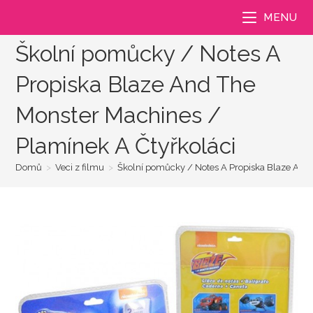
Přejít
MENU
k
obsahu
Školní pomůcky / Notes A
Propiska Blaze And The
Monster Machines /
Plamínek A Čtyřkoláci
Domů
>
Veci z filmu
>
Školní pomůcky / Notes A Propiska Blaze And 