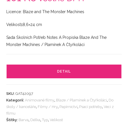
Licence: Blaze and The Monster Machines
Velikost18,6×24 cm
Sada Školních Potřeb Notes A Propiska Blaze And The
Monster Machines / Plamínek A Čtyřkoláci
DETAIL
SKU:
GAT42097
Kategorií:
Animované filmy
,
Blaze / Plamínek a Čtyřkoláci
,
Do
školy / kanceláře
,
Filmy / Hry
,
Papírnictví
,
Psací potřeby
,
Veci z
filmu
Štítky:
Barva
,
Délka
,
Typ
,
Velikost