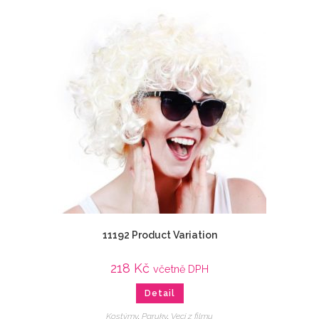
11192 Product Variation
218
Kč
včetně DPH
Detail
Kostýmy
,
Paruky
,
Veci z filmu