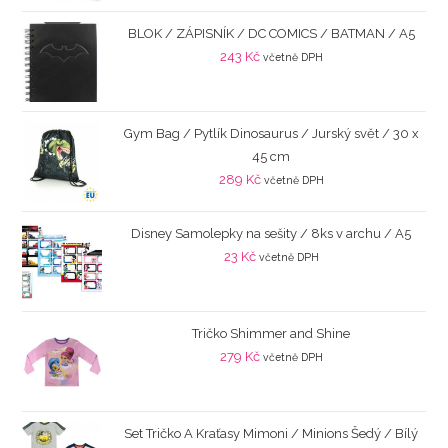
BLOK / ZÁPISNÍK / DC COMICS / BATMAN / A5
243
Kč
včetně DPH
Gym Bag / Pytlík Dinosaurus / Jurský svět / 30 x
45 cm
289
Kč
včetně DPH
Disney Samolepky na sešity / 8ks v archu / A5
23
Kč
včetně DPH
Tričko Shimmer and Shine
279
Kč
včetně DPH
Set Tričko A Kraťasy Mimoni / Minions Šedý / Bílý