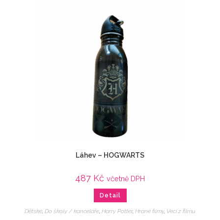
Láhev – HOGWARTS
487
Kč
včetně DPH
Detail
Dětské
,
Do školy / kanceláře
,
Harry Potter
,
Hrané filmy
,
Veci z filmu