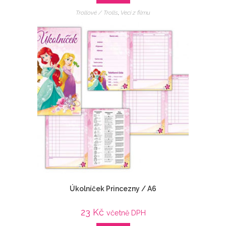
Trollové / Trolls
,
Veci z filmu
Úkolníček Princezny / A6
23
Kč
včetně DPH