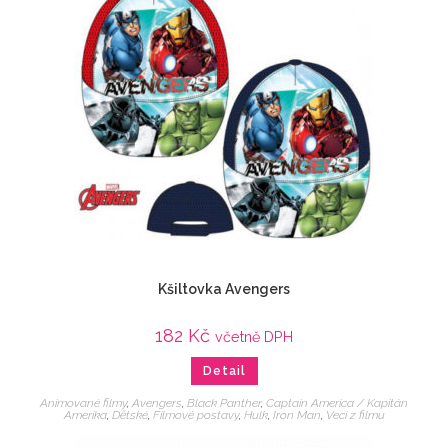
Kšiltovka Avengers
182
Kč
včetně DPH
Detail
Animované filmy
,
Avengers
,
Black Panther
,
Captain America / Kapitán
Amerika
,
Dětské
,
Filmové postavy
,
Hulk
,
Iron Man
,
Veci z filmu