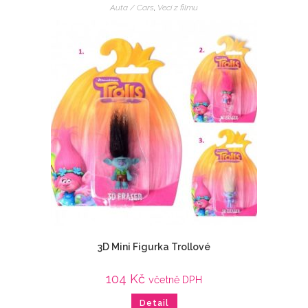
Auta / Cars
,
Veci z filmu
3D Mini Figurka Trollové
104
Kč
včetně DPH
Detail