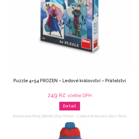
Puzzle 4×54 FROZEN – Ledové království – Přátelství
249
Kč
včetně DPH
Detail
Animované filmy
,
Dětské
,
Elsa
,
Frozen / Ledové království
,
Veci z filmu