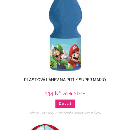
PLASTOVÁ LÁHEV NA PITÍ / SUPER MARIO
134
Kč
včetně DPH
Detail
Dětské
,
Do školy / kanceláře
,
Mario
,
Veci z filmu