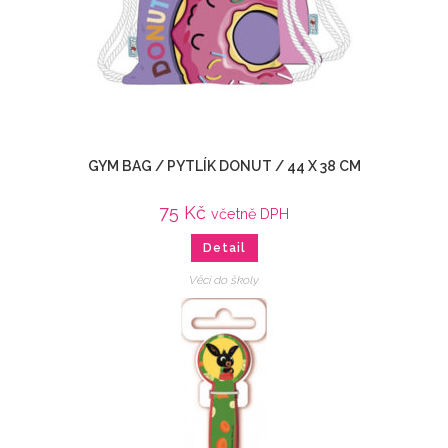
GYM BAG / PYTLÍK DONUT / 44 X 38 CM
75
Kč
včetně DPH
Detail
Věci do školy