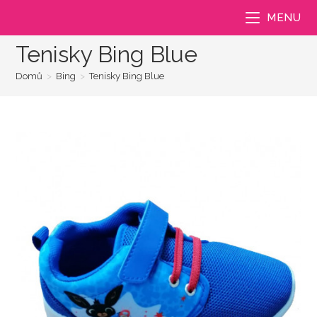
Přejít
MENU
k
obsahu
Tenisky Bing Blue
Domů
>
Bing
>
Tenisky Bing Blue