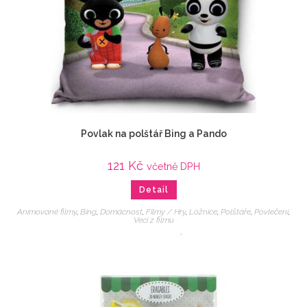
Povlak na polštář Bing a Pando
121
Kč
včetně DPH
Detail
Animované filmy
,
Bing
,
Domácnost
,
Filmy / Hry
,
Ložnice
,
Polštáře
,
Povlečení
,
Veci z filmu