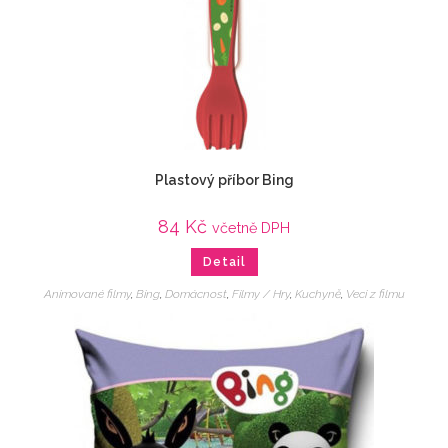
Plastový příbor Bing
84
Kč
včetně DPH
Detail
Animované filmy
,
Bing
,
Domácnost
,
Filmy / Hry
,
Kuchyně
,
Veci z filmu