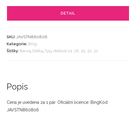
DETAIL
SKU:
JAVSTN860806
Kategorie:
Bing
Štítky:
Barva
,
Délka
,
Typ
,
Velikost 24, 28, 29, 30, 31
Popis
Cena je uvedena za 1 pár. Oficiální licence: BingKód:
JAVSTN860806