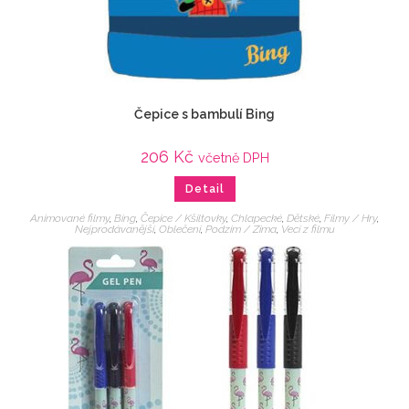
Čepice s bambulí Bing
206
Kč
včetně DPH
Detail
Animované filmy
,
Bing
,
Čepice / Kšiltovky
,
Chlapecké
,
Dětské
,
Filmy / Hry
,
Nejprodávanější
,
Oblečení
,
Podzim / Zima
,
Veci z filmu