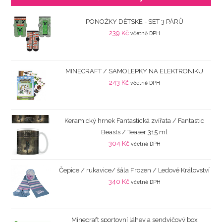
PONOŽKY DĚTSKÉ - SET 3 PÁRŮ
239
Kč
včetně DPH
MINECRAFT / SAMOLEPKY NA ELEKTRONIKU
243
Kč
včetně DPH
Keramický hrnek Fantastická zvířata / Fantastic
Beasts / Teaser 315 ml
304
Kč
včetně DPH
Čepice / rukavice/ šála Frozen / Ledové Království
340
Kč
včetně DPH
Minecraft sportovní láhev a sendvičový box