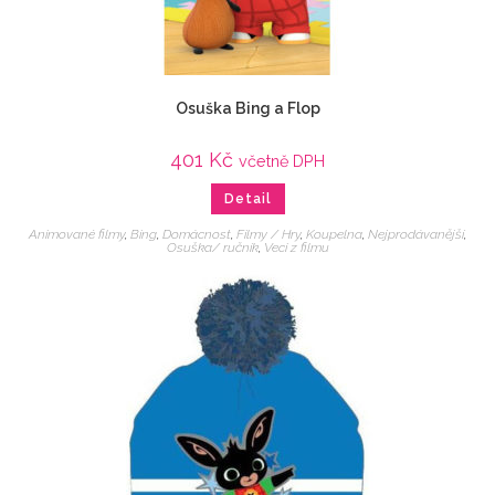
Osuška Bing a Flop
401
Kč
včetně DPH
Detail
Animované filmy
,
Bing
,
Domácnost
,
Filmy / Hry
,
Koupelna
,
Nejprodávanější
,
Osuška/ ručník
,
Veci z filmu