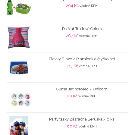
204
Kč
včetně DPH
Polštář Trollové Colors
267
Kč
včetně DPH
Plavky Blaze / Plamínek a čtyřkoláci
213
Kč
včetně DPH
Guma Jednorožec / Unicorn
20
Kč
včetně DPH
Party tašky Zázračná Beruška / 6 ks
60
Kč
včetně DPH