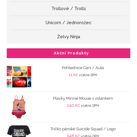
Trollové / Trolls
Unicorn / Jednorožec
Želvy Ninja
Akční Produkty
Pohlednice Cars / Auta
11
Kč
včetně DPH
Plavky Minnie Mouse s volánkem
240
Kč
včetně DPH
Tričko pánské Suicide Squad / Logo
548
Kč
včetně DPH