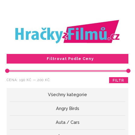
Filtrovat Podle Ceny
Minimální
Maximální
CENA:
190 KČ
—
200 KČ
FILTR
cena
cena
Všechny kategorie
Angry Birds
Auta / Cars