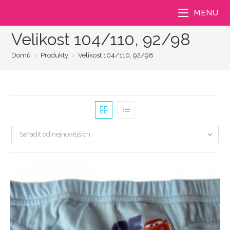
Přejít
MENU
k
obsahu
Velikost 104/110, 92/98
Domů
>
Produkty
>
Velikost 104/110, 92/98
Seřadit od nejnovějších