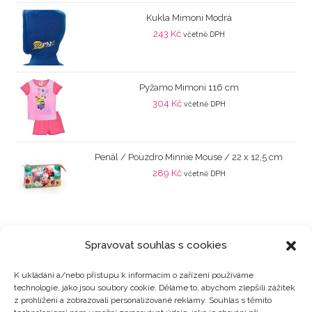
Kukla Mimoni Modrá
243
Kč
včetně DPH
Pyžamo Mimoni 116 cm
304
Kč
včetně DPH
Penál / Pouzdro Minnie Mouse / 22 x 12,5 cm
289
Kč
včetně DPH
Spravovat souhlas s cookies
K ukládání a/nebo přístupu k informacím o zařízení používáme
technologie, jako jsou soubory cookie. Děláme to, abychom zlepšili zážitek
Kategorie produktů
z prohlížení a zobrazovali personalizované reklamy. Souhlas s těmito