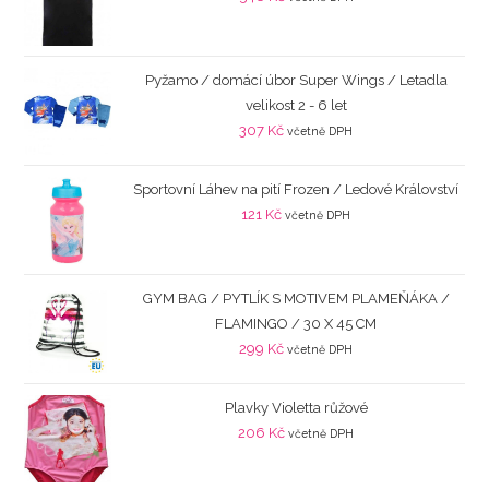
Pyžamo / domácí úbor Super Wings / Letadla
velikost 2 - 6 let
307
Kč
včetně DPH
Sportovní Láhev na pití Frozen / Ledové Království
121
Kč
včetně DPH
GYM BAG / PYTLÍK S MOTIVEM PLAMEŇÁKA /
FLAMINGO / 30 X 45 CM
299
Kč
včetně DPH
Plavky Violetta růžové
206
Kč
včetně DPH