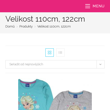
Přejít
MENU
k
obsahu
Velikost 110cm, 122cm
Domů
>
Produkty
>
Velikost 110cm, 122cm
Seřadit od nejnovějších