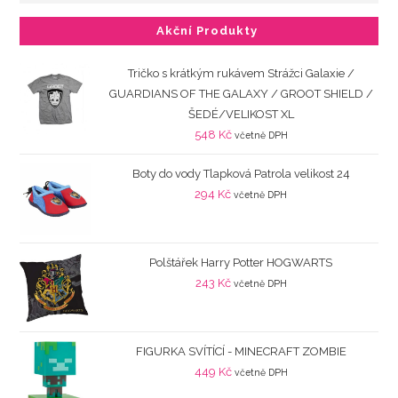
Akční Produkty
Tričko s krátkým rukávem Strážci Galaxie /
GUARDIANS OF THE GALAXY / GROOT SHIELD /
ŠEDÉ/VELIKOST XL
548
Kč
včetně DPH
Boty do vody Tlapková Patrola velikost 24
294
Kč
včetně DPH
Polštářek Harry Potter HOGWARTS
243
Kč
včetně DPH
FIGURKA SVÍTÍCÍ - MINECRAFT ZOMBIE
449
Kč
včetně DPH