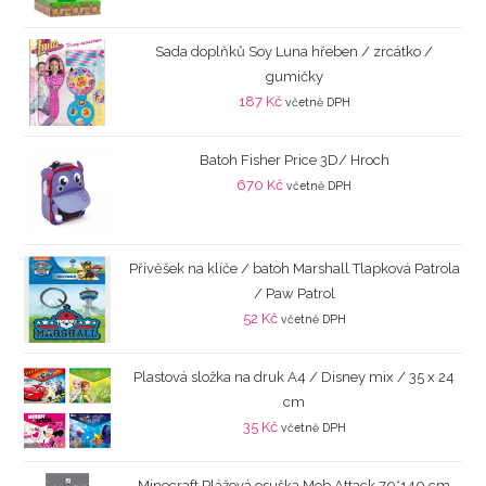
Sada doplňků Soy Luna hřeben / zrcátko /
gumičky
187
Kč
včetně DPH
Batoh Fisher Price 3D/ Hroch
670
Kč
včetně DPH
Přívěšek na klíče / batoh Marshall Tlapková Patrola
/ Paw Patrol
52
Kč
včetně DPH
Plastová složka na druk A4 / Disney mix / 35 x 24
cm
35
Kč
včetně DPH
Minecraft Plážová osuška Mob Attack 70*140 cm