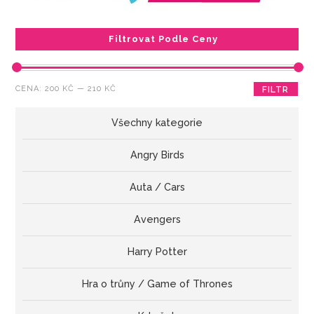
Filtrovat Podle Ceny
Minimální
Maximální
CENA:
200 KČ
—
210 KČ
FILTR
cena
cena
Všechny kategorie
Angry Birds
Auta / Cars
Avengers
Harry Potter
Hra o trůny / Game of Thrones