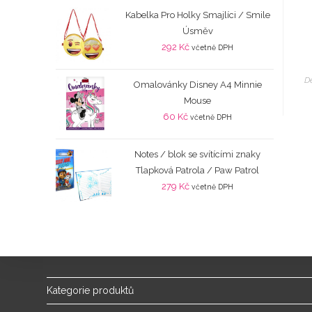
Kabelka Pro Holky Smajlíci / Smile
Úsměv
292
Kč
včetně DPH
D
Omalovánky Disney A4 Minnie
Mouse
60
Kč
včetně DPH
Notes / blok se svítícími znaky
Tlapková Patrola / Paw Patrol
279
Kč
včetně DPH
Kategorie produktů