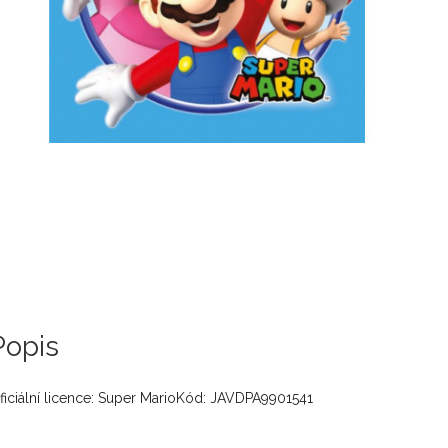
Popis
ficiální licence: Super MarioKód: JAVDPA9901541