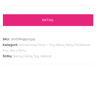
DETAIL
SKU:
JAVDPA9901541
Kategorií:
Domácnost
,
Filmy / Hry
,
Mario
,
Párty
,
Počítačové
hry
,
Veci z filmu
Štítky:
Barva
,
Délka
,
Typ
,
Velikost