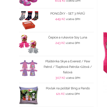
804
Kč
včetně DPH
PONOŽKY - SET 3 PÁRŮ
449
Kč
včetně DPH
Čepice a rukavice Soy Luna
243
Kč
včetně DPH
Pláštěnka Skye a Everest / Paw
Patrol / Tlapková Patrola růžová /
fialová
307
Kč
včetně DPH
Povlak na polštář Bing a Pando
121
Kč
včetně DPH