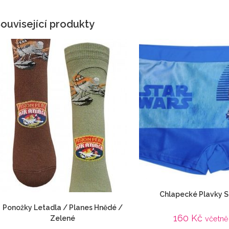
ouvisející produkty
Chlapecké Plavky S
Ponožky Letadla / Planes Hnědé /
160
Kč
Zelené
včetně