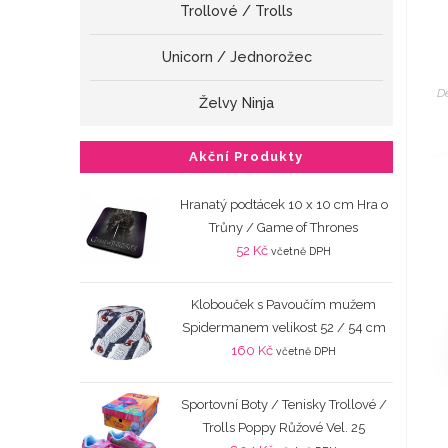
Trollové / Trolls
Unicorn / Jednorožec
D
Želvy Ninja
Akční Produkty
Hranatý podtácek 10 x 10 cm Hra o
Trůny / Game of Thrones
52
Kč
včetně DPH
Klobouček s Pavoučím mužem
Spidermanem velikost 52 / 54 cm
160
Kč
včetně DPH
Sportovní Boty / Tenisky Trollové /
Trolls Poppy Růžové Vel. 25