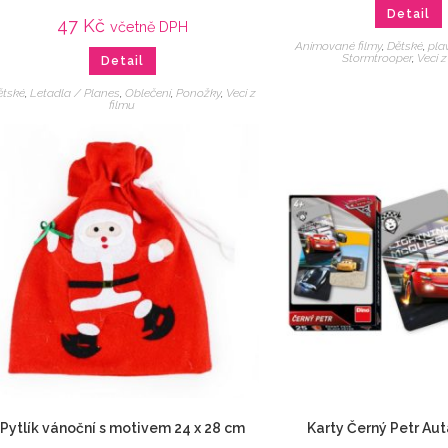
Detail
47
Kč
včetně DPH
Animované filmy
,
Dětské
,
pla
Stormtrooper
,
Veci z
Detail
ětské
,
Letadla / Planes
,
Oblečení
,
Ponožky
,
Veci z
filmu
Pytlík vánoční s motivem 24 x 28 cm
Karty Černý Petr Aut