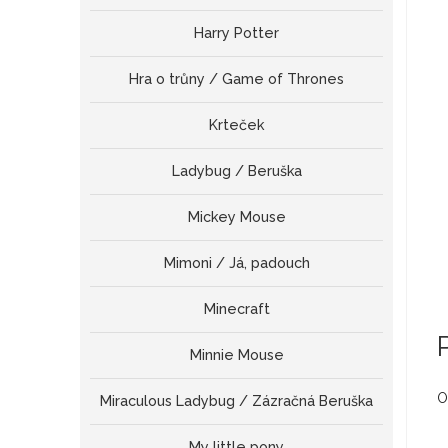
Harry Potter
Hra o trůny / Game of Thrones
Krteček
Ladybug / Beruška
Mickey Mouse
Mimoni / Já, padouch
Minecraft
Minnie Mouse
O
Miraculous Ladybug / Zázračná Beruška
My little pony