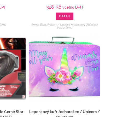
328
Kč
 DPH
včetně DPH
Detail
 filmu
Anna
,
Elsa
,
Frozen / Ledové království
,
Oblečení
,
Veci z filmu
le Černé Star
Lepenkový kufr Jednorožec / Unicorn /