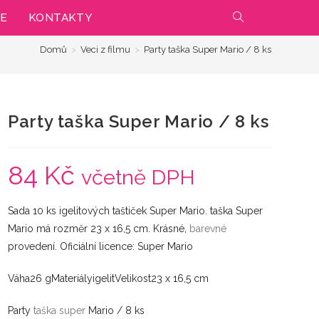
IE
KONTAKTY
PŘEPNOUT
Domů
>
Veci z filmu
>
Party taška Super Mario / 8 ks
VYHLEDÁVÁNÍ
NA
Party taška Super Mario / 8 ks
WEBU
84
Kč
včetně DPH
Sada 10 ks igelitových taštiček Super Mario. taška Super
Mario má rozměr 23 x 16,5 cm. Krásné,
barevné
provedení. Oficiální licence: Super Mario
Váha26 gMateriályigelitVelikost23 x 16,5 cm
Party
taška
super
Mario / 8 ks