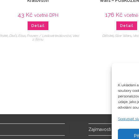
Království
Wars – POŠKOZEN
43
Kč
176
Kč
včetně DPH
včetně
Detail
Detail
ětské
,
Dívčí
,
Elsa
,
Frozen / Ledové království
,
Veci
Dětské
,
Star Wars
,
Vec
z filmu
K ukládání a
soubory cook
personalizo
údaje, jako 
odvolání sou
Spravovat s
Zajímavosti
Př