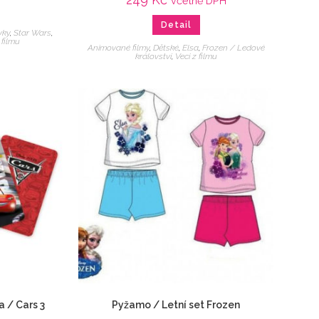
včetně DPH
Detail
vky
,
Star Wars
,
 filmu
Animované filmy
,
Dětské
,
Elsa
,
Frozen / Ledové
království
,
Veci z filmu
a / Cars 3
Pyžamo / Letní set Frozen