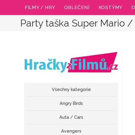
Přejít
FILMY / HRY
OBLEČENÍ
KOSTÝMY
D
k
obsahu
Party taška Super Mario /
Všechny kategorie
Angry Birds
Auta / Cars
Avengers