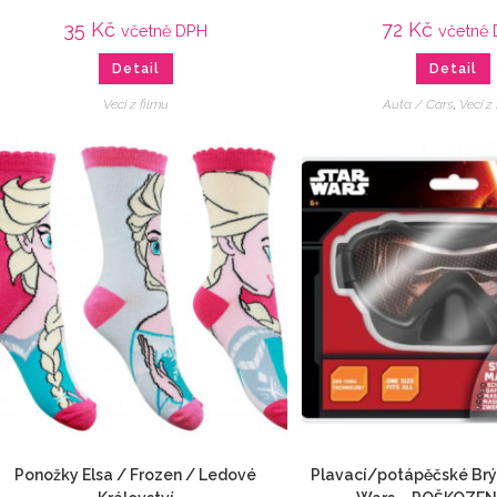
35
Kč
72
Kč
včetně DPH
včetně
Detail
Detail
Veci z filmu
Auta / Cars
,
Veci z
Ponožky Elsa / Frozen / Ledové
Plavací/potápěčské Brý