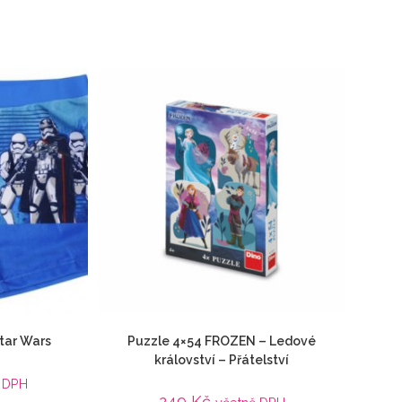
tar Wars
Puzzle 4×54 FROZEN – Ledové
království – Přátelství
 DPH
249
Kč