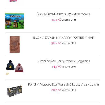
ŠKOLNÍ POMŮCKY SET7 - MINECRAFT
309
Kč
včetně DPH
BLOK / ZÁPISNÍK / HARRY POTTER / MAP
328
Kč
včetně DPH
Zimní čepice Harry Potter / Hogwarts
243
Kč
včetně DPH
Penál / Pouzdro Star Wars dvě kapsy / 23 x 10 cm
267
Kč
včetně DPH