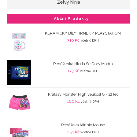
Želvy Ninja
Akční Produkty
KERAMICKÝ BÍLÝ HRNEK / PLAYSTATION
316
Kč
včetně DPH
Peněženka Hledá Se Dory Modrá
173
Kč
včetně DPH
Kraťasy Monster High velikost 8 - 12 let
160
Kč
včetně DPH
Peněžeka Minnie Mouse
254
Kč
včetně DPH