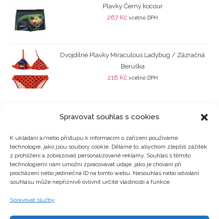
Plavky Černý kocour
267
Kč
včetně DPH
Dvojdílné Plavky Miraculous Ladybug / Zázračná
Beruška
218
Kč
včetně DPH
Spravovat souhlas s cookies
K ukládání a/nebo přístupu k informacím o zařízení používáme
technologie, jako jsou soubory cookie. Děláme to, abychom zlepšili zážitek
Kategorie produktů
z prohlížení a zobrazovali personalizované reklamy. Souhlas s těmito
technologiemi nám umožní zpracovávat údaje, jako je chování při
procházení nebo jedinečná ID na tomto webu. Nesouhlas nebo odvolání
souhlasu může nepříznivě ovlivnit určité vlastnosti a funkce.
Zajímavosti
Spravovat služby