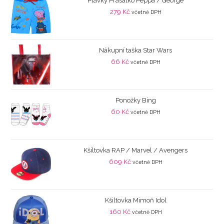
Plavky Prasátko Peppa / George
279
Kč
včetně DPH
Nákupní taška Star Wars
66
Kč
včetně DPH
Ponožky Bing
60
Kč
včetně DPH
Kšiltovka RAP / Marvel / Avengers
609
Kč
včetně DPH
Kšiltovka Mimoň Idol
160
Kč
včetně DPH