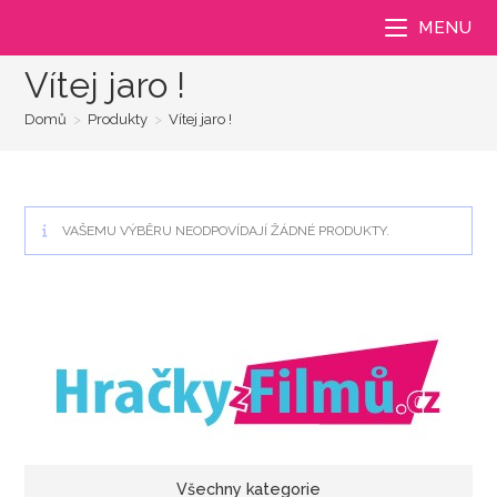
Přejít
MENU
k
obsahu
Vítej jaro !
Domů
>
Produkty
>
Vítej jaro !
VAŠEMU VÝBĚRU NEODPOVÍDAJÍ ŽÁDNÉ PRODUKTY.
Všechny kategorie