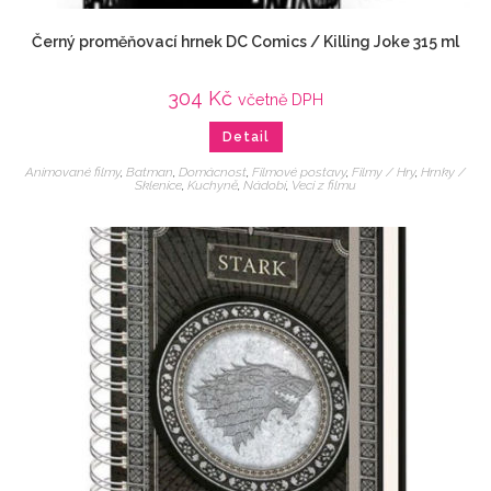
Černý proměňovací hrnek DC Comics / Killing Joke 315 ml
304
Kč
včetně DPH
Detail
Animované filmy
,
Batman
,
Domácnost
,
Filmové postavy
,
Filmy / Hry
,
Hrnky /
Sklenice
,
Kuchyně
,
Nádobí
,
Veci z filmu