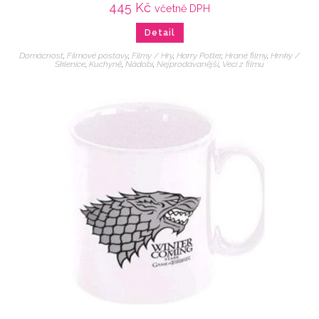
445
Kč
včetně DPH
Detail
Domácnost
,
Filmové postavy
,
Filmy / Hry
,
Harry Potter
,
Hrané filmy
,
Hrnky /
Sklenice
,
Kuchyně
,
Nádobí
,
Nejprodávanější
,
Veci z filmu