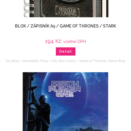
BLOK / ZÁPISNÍK A5 / GAME OF THRONES / STARK
194
Kč
včetně DPH
Detail
Do školy / kanceláře
,
Filmy / Hry
,
Hra o trůny / Game of Thrones
,
Hrané filmy