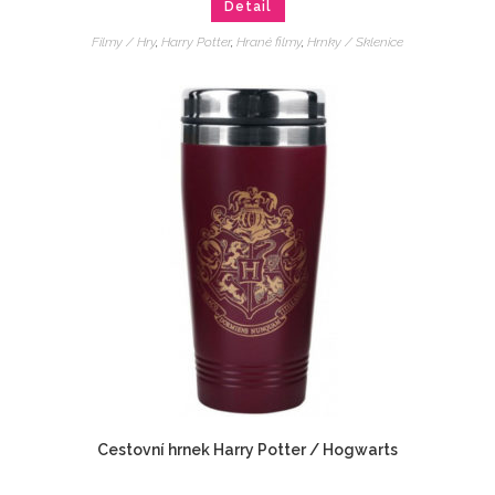
Detail
Filmy / Hry
,
Harry Potter
,
Hrané filmy
,
Hrnky / Sklenice
Cestovní hrnek Harry Potter / Hogwarts