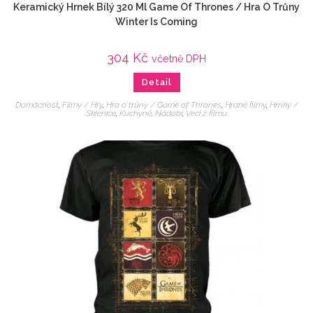
Keramický Hrnek Bílý 320 Ml Game Of Thrones / Hra O Trůny
Winter Is Coming
304
Kč
včetně DPH
Detail
Domácnost
,
Filmy / Hry
,
Hra o trůny / Game of Thrones
,
Hrané filmy
,
Hrnky /
Sklenice
,
Kuchyně
,
Nádobí
,
Veci z filmu