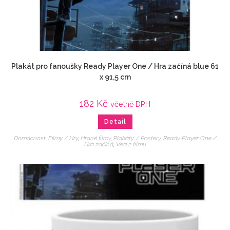
Plakát pro fanoušky Ready Player One / Hra začíná blue 61
x 91,5 cm
182
Kč
včetně DPH
Detail
Domácnost
,
Filmy / Hry
,
Hrané filmy
,
Plakáty / Postery
,
Ready Player One /
Hra začíná
,
Veci z filmu