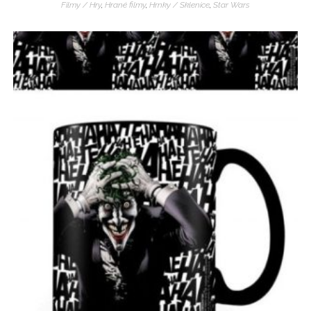
Filmy / Hry
,
Hrané filmy
,
Hrnky / Sklenice
,
Star Wars