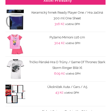
Akční Produkty
Keramický hrnek Ready Player One / Hra začíná
300 ml One Sheet
316
Kč
včetně DPH
Pyžamo Mimoni 116 cm
304
Kč
včetně DPH
Tričko Pánské Hra O Trůny / Game Of Thrones Stark
Storm Ringer Bílé Xl
609
Kč
včetně DPH
Úkolníček Auta / Cars / A5
43
Kč
včetně DPH