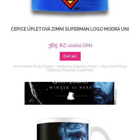
ČEPICE ÚPLETOVÁ ZIMNÍ SUPERMAN LOGO MODRÁ UNI
365
Kč
včetně DPH
Detail
Animované filmy
,
Čepice / Kšiltovky
,
Doplňky
,
Filmy / Hry
,
Hrané filmy
,
Oblečení
,
Pánské
,
Superman