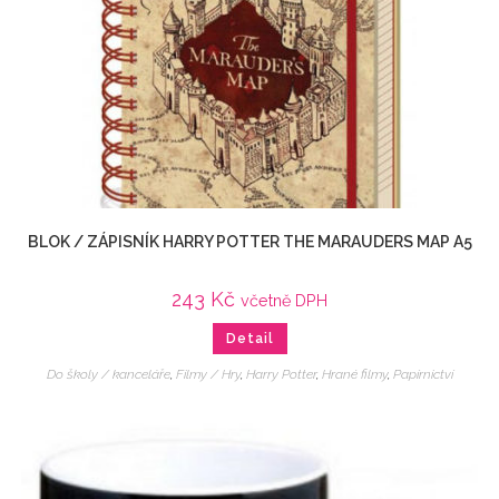
BLOK / ZÁPISNÍK HARRY POTTER THE MARAUDERS MAP A5
243
Kč
včetně DPH
Detail
Do školy / kanceláře
,
Filmy / Hry
,
Harry Potter
,
Hrané filmy
,
Papírnictví