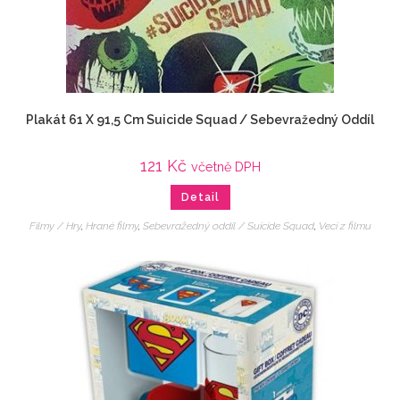
Plakát 61 X 91,5 Cm Suicide Squad / Sebevražedný Oddíl
121
Kč
včetně DPH
Detail
Filmy / Hry
,
Hrané filmy
,
Sebevražedný oddíl / Suicide Squad
,
Veci z filmu