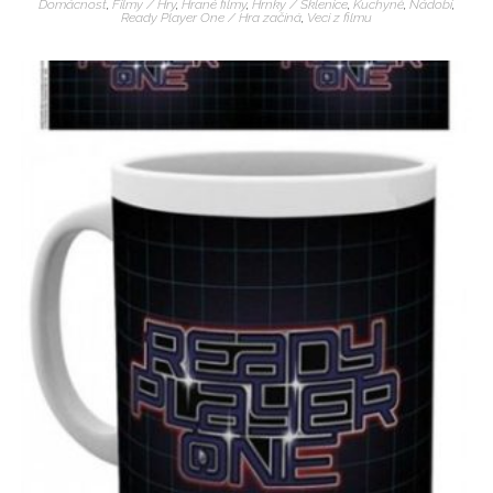
Domácnost
,
Filmy / Hry
,
Hrané filmy
,
Hrnky / Sklenice
,
Kuchyně
,
Nádobí
,
Ready Player One / Hra začíná
,
Veci z filmu