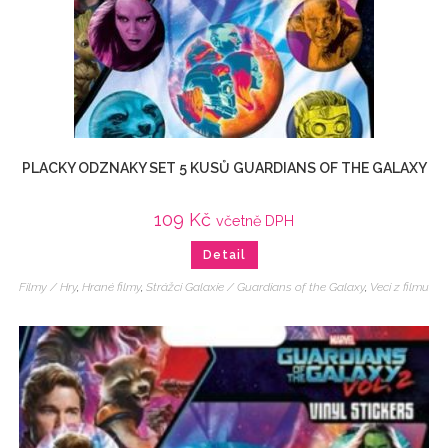
PLACKY ODZNAKY SET 5 KUSŮ GUARDIANS OF THE GALAXY
109
Kč
včetně DPH
Detail
Filmy / Hry
,
Hrané filmy
,
Strážci Galaxie / Guardians of the Galaxy
,
Veci z filmu