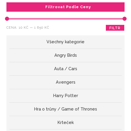
Filtrovat Podle Ceny
Minimální
Maximální
CENA:
10 KČ
—
1 650 KČ
FILTR
cena
cena
Všechny kategorie
Angry Birds
Auta / Cars
Avengers
Harry Potter
Hra o trůny / Game of Thrones
Krteček