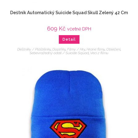
Deštník Automatický Suicide Squad Skull Zelený 42 Cm
609
Kč
včetně DPH
Detail
Deštníky / Pláštěnky
,
Doplňky
,
Filmy / Hry
,
Hrané filmy
,
Oblečení
,
Sebevražedný oddíl / Suicide Squad
,
Veci z filmu