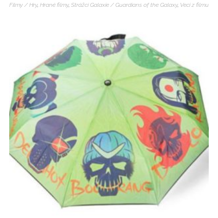
Filmy / Hry
,
Hrané filmy
,
Strážci Galaxie / Guardians of the Galaxy
,
Veci z filmu