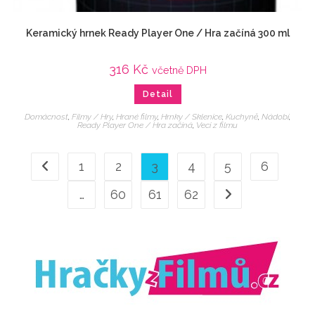
Keramický hrnek Ready Player One / Hra začíná 300 ml
316
Kč
včetně DPH
Detail
Domácnost
,
Filmy / Hry
,
Hrané filmy
,
Hrnky / Sklenice
,
Kuchyně
,
Nádobí
,
Ready Player One / Hra začíná
,
Veci z filmu
1
2
3
4
5
6
…
60
61
62