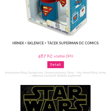
HRNEK + SKLENICE + TÁCEK SUPERMAN DC COMICS
487
Kč
včetně DPH
Detail
Animované filmy
,
Domácnost
,
Filmové postavy
,
Filmy / Hry
,
Hrané filmy
,
Hrnky
/ Sklenice
,
Kuchyně
,
Nádobí
,
Superman