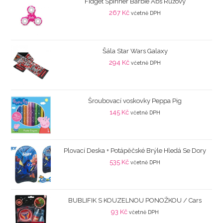
Fidget Spinner Barbie Abs Růžový
267
Kč
včetně DPH
Šála Star Wars Galaxy
294
Kč
včetně DPH
Šroubovací voskovky Peppa Pig
145
Kč
včetně DPH
Plovací Deska + Potápěčské Brýle Hledá Se Dory
535
Kč
včetně DPH
BUBLIFIK S KOUZELNOU PONOŽKOU / Cars
93
Kč
včetně DPH