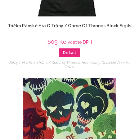
Tričko Pánské Hra O Trůny / Game Of Thrones Block Sigils
609
Kč
včetně DPH
Detail
Filmy / Hry
,
Hra o trůny / Game of Thrones
,
Hrané filmy
,
Oblečení
,
Pánské
,
Trička