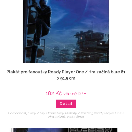
Plakát pro fanoušky Ready Player One / Hra začíná blue 61
x 91,5 cm
182
Kč
včetně DPH
Detail
Domácnost
,
Filmy / Hry
,
Hrané filmy
,
Plakáty / Postery
,
Ready Player One /
Hra začíná
,
Veci z filmu