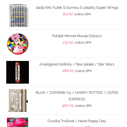
Sada 6Ks Tužek S Gumou S Letadly Super Wings
60
Kč
včetně DPH
Polštář Minnie Mouse Colours
231
Kč
včetně DPH
Analogové hodinky / flexi pásek / Star Wars
168
Kč
včetně DPH
BLOK / ZÁPISNÍK A5 / HARRY POTTER / LÍSTEK
EXPRESS
487
Kč
včetně DPH
Osuška Trollové / Have Poppy Day