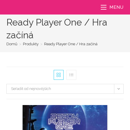
Přejít
MENU
k
obsahu
Ready Player One / Hra
začíná
Domů
>
Produkty
>
Ready Player One / Hra začíná
Seřadit od nejnovějších