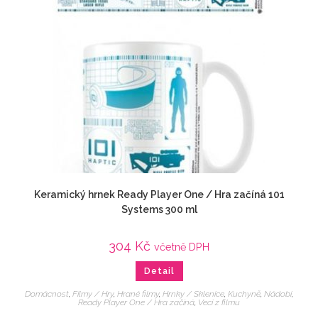
Keramický hrnek Ready Player One / Hra začíná 101
Systems 300 ml
304
Kč
včetně DPH
Detail
Domácnost
,
Filmy / Hry
,
Hrané filmy
,
Hrnky / Sklenice
,
Kuchyně
,
Nádobí
,
Ready Player One / Hra začíná
,
Veci z filmu