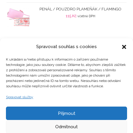
PENÁL / POUZDRO PLAMEŇÁK / FLAMINGO
115
Kč
včetně DPH
Spravovat souhlas s cookies
K ukládání a/nebo přístupu k informacím o zařízení používáme
technologie, jako jsou soubory cookie. Děláme to, abychom zlepšili zážitek
Kategorie produktů
z prohlížení a zobrazovali personalizované reklamy. Souhlas s těmito
technologiemi nám umožní zpracovávat údaje, jako je chování při
procházení nebo jedinečná ID na tomto webu. Nesouhlas nebo odvolání
souhlasu může nepříznivě ovlivnit určité vlastnosti a funkce.
Zajímavosti
Spravovat služby
Přijmout
Kontakty
Odmítnout