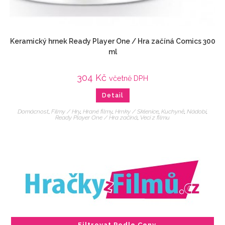
Keramický hrnek Ready Player One / Hra začíná Comics 300
ml
304
Kč
včetně DPH
Detail
Domácnost
,
Filmy / Hry
,
Hrané filmy
,
Hrnky / Sklenice
,
Kuchyně
,
Nádobí
,
Ready Player One / Hra začíná
,
Veci z filmu
Filtrovat Podle Ceny