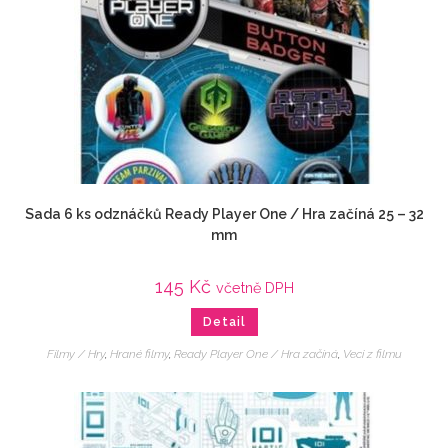
Sada 6 ks odznáčků Ready Player One / Hra začíná 25 – 32
mm
145
Kč
včetně DPH
Detail
Filmy / Hry
,
Hrané filmy
,
Ready Player One / Hra začíná
,
Veci z filmu