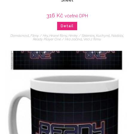
Sheet
316
Kč
včetně DPH
Detail
Domácnost
,
Filmy / Hry
,
Hrané filmy
,
Hrnky / Sklenice
,
Kuchyně
,
Nádobí
,
Ready Player One / Hra začíná
,
Veci z filmu