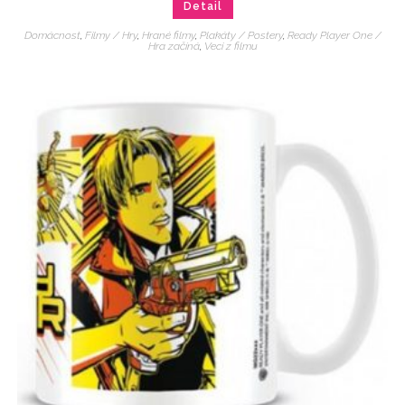
Detail
Domácnost
,
Filmy / Hry
,
Hrané filmy
,
Plakáty / Postery
,
Ready Player One /
Hra začíná
,
Veci z filmu