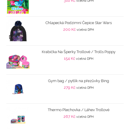
316
Kč
včetně DPH
Chlapecká Podzimní Čepice Star Wars
200
Kč
včetně DPH
Krabička Na Šperky Trollové / Trolls Poppy
154
Kč
včetně DPH
Gym bag / pytlík na přezůvky Bing
279
Kč
včetně DPH
Thermo Plechovka / Láhev Trollové
267
Kč
včetně DPH