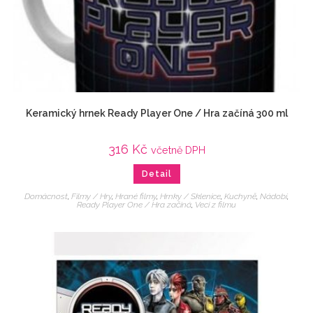
Keramický hrnek Ready Player One / Hra začíná 300 ml
316
Kč
včetně DPH
Detail
Domácnost
,
Filmy / Hry
,
Hrané filmy
,
Hrnky / Sklenice
,
Kuchyně
,
Nádobí
,
Ready Player One / Hra začíná
,
Veci z filmu