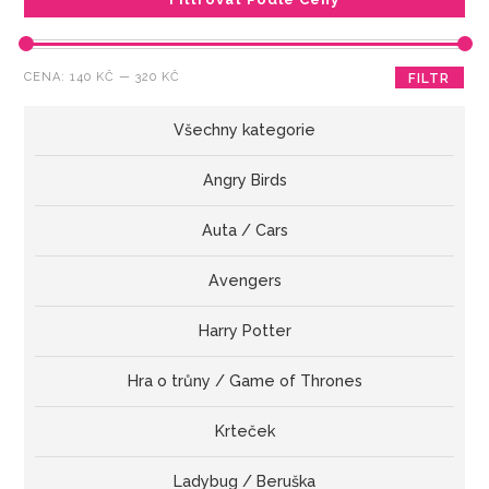
Minimální
Maximální
CENA:
140 KČ
—
320 KČ
FILTR
cena
cena
Všechny kategorie
Angry Birds
Auta / Cars
Avengers
Harry Potter
Hra o trůny / Game of Thrones
Krteček
Ladybug / Beruška