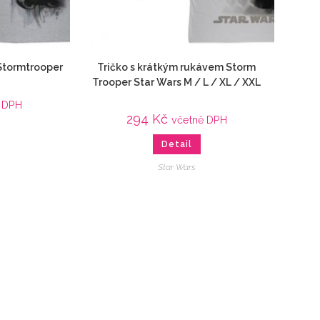
 Stormtrooper
Tričko s krátkým rukávem Storm
Trooper Star Wars M / L / XL / XXL
 DPH
294
Kč
včetně DPH
Detail
Star Wars