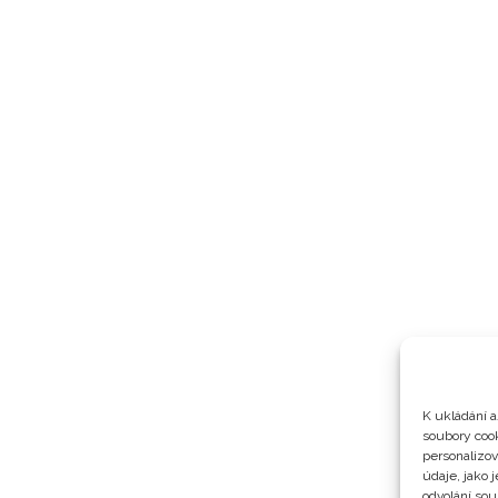
K ukládání a
soubory cook
personalizo
údaje, jako 
odvolání sou