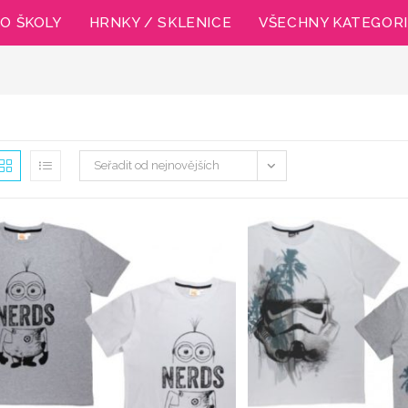
O ŠKOLY
HRNKY / SKLENICE
VŠECHNY KATEGOR
Seřadit od nejnovějších