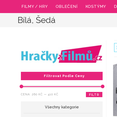
Přejít
FILMY / HRY
OBLEČENÍ
KOSTÝMY
D
k
obsahu
Bílá, Šedá
Filtrovat Podle Ceny
Minimální
Maximální
CENA:
260 KČ
—
410 KČ
FILTR
cena
cena
Všechny kategorie