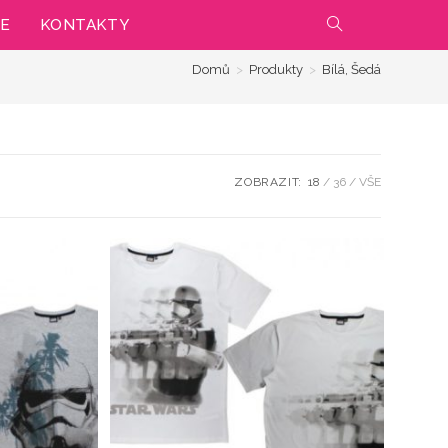
IE
KONTAKTY
PŘEPNOUT
Domů
>
Produkty
>
Bílá, Šedá
VYHLEDÁVÁNÍ
NA
WEBU
ZOBRAZIT:
18
36
VŠE