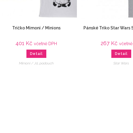
Tričko Mimoni / Minions
Pánské Triko Star Wars
401
Kč
267
Kč
včetně DPH
včetně
Detail
Detail
Mimoni / Já, padouch
Star Wars