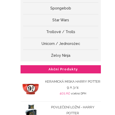
Spongebob
Star Wars
Trollové / Trolls
Unicorn / Jednorožec
Želvy Ninja
Akční Produkty
KERAMICKÁ MISKA HARRY POTTER
9 A 3/4
401
Kč
včetně DPH
POVLEČENÍ LOŽNÍ - HARRY
POTTER