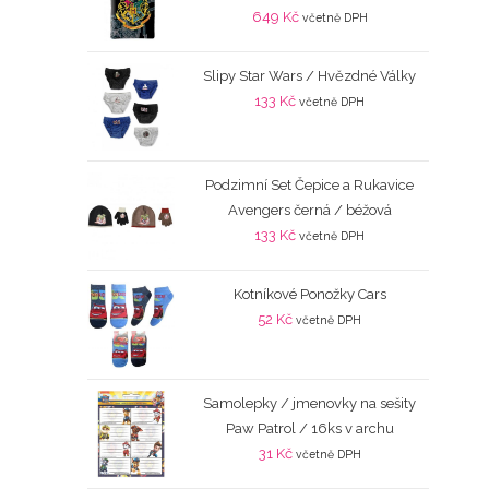
649
Kč
včetně DPH
Slipy Star Wars / Hvězdné Války
133
Kč
včetně DPH
Podzimní Set Čepice a Rukavice
Avengers černá / béžová
133
Kč
včetně DPH
Kotníkové Ponožky Cars
52
Kč
včetně DPH
Samolepky / jmenovky na sešity
Paw Patrol / 16ks v archu
31
Kč
včetně DPH