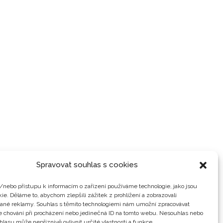
Spravovat souhlas s cookies
/nebo přístupu k informacím o zařízení používáme technologie, jako jsou
ie. Děláme to, abychom zlepšili zážitek z prohlížení a zobrazovali
vané reklamy. Souhlas s těmito technologiemi nám umožní zpracovávat
je chování při procházení nebo jedinečná ID na tomto webu. Nesouhlas nebo
hlasu může nepříznivě ovlivnit určité vlastnosti a funkce.