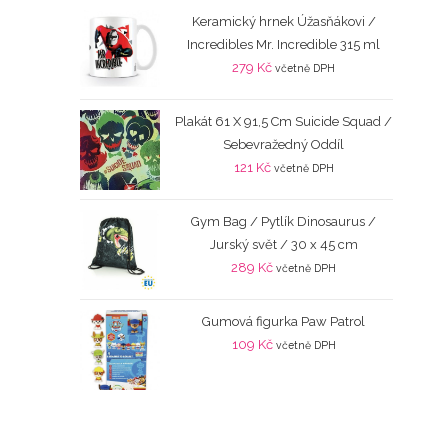
Keramický hrnek Úžasňákovi /
Incredibles Mr. Incredible 315 ml
279
Kč
včetně DPH
Plakát 61 X 91,5 Cm Suicide Squad /
Sebevražedný Oddíl
121
Kč
včetně DPH
Gym Bag / Pytlík Dinosaurus /
Jurský svět / 30 x 45 cm
289
Kč
včetně DPH
Gumová figurka Paw Patrol
109
Kč
včetně DPH