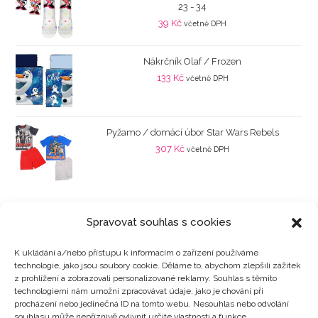
23 - 34
39
Kč
včetně DPH
Nákrčník Olaf / Frozen
133
Kč
včetně DPH
Pyžamo / domácí úbor Star Wars Rebels
307
Kč
včetně DPH
Spravovat souhlas s cookies
K ukládání a/nebo přístupu k informacím o zařízení používáme
technologie, jako jsou soubory cookie. Děláme to, abychom zlepšili zážitek
Kategorie produktů
z prohlížení a zobrazovali personalizované reklamy. Souhlas s těmito
technologiemi nám umožní zpracovávat údaje, jako je chování při
procházení nebo jedinečná ID na tomto webu. Nesouhlas nebo odvolání
souhlasu může nepříznivě ovlivnit určité vlastnosti a funkce.