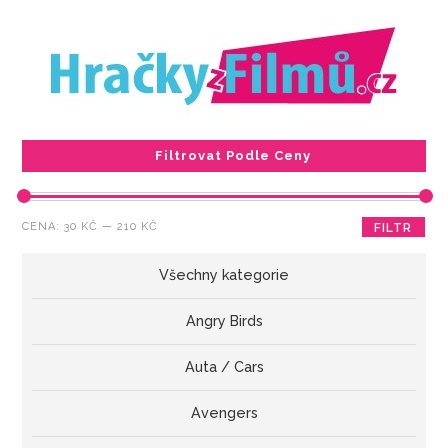
Filtrovat Podle Ceny
Minimální
Maximální
CENA:
30 KČ
—
210 KČ
FILTR
cena
cena
Všechny kategorie
Angry Birds
Auta / Cars
Avengers