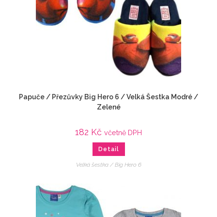
Papuče / Přezůvky Big Hero 6 / Velká Šestka Modré /
Zelené
182
Kč
včetně DPH
Detail
Velká šestka / Big Hero 6