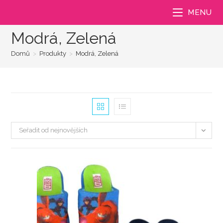
Přejít
MENU
k
obsahu
Modrá, Zelená
Domů
>
Produkty
>
Modrá, Zelená
Seřadit od nejnovějších