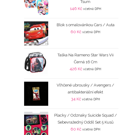
Tsum
146
Kč
včetně DPH
Blok s omalovánkou Cars / Auta
60
Kč
včetně DPH
Taška Na Rameno Star Wars Vii
Černá 16 Cm
426
Kč
včetně DPH
Vlhčené ubrousky / Avengers /
antibakteriální efekt
34
Kč
včetně DPH
Placky / Odznaky Suicide Squad /
Sebevražedný Oddíl Set 5 Kusů
60
Kč
včetně DPH