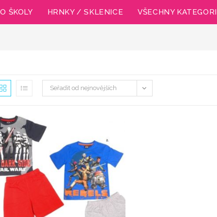
O ŠKOLY
HRNKY / SKLENICE
VŠECHNY KATEGOR
Seřadit od nejnovějších