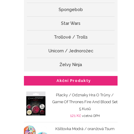
Spongebob
Star Wars
Trollové / Trolls
Unicorn / Jednorožec
Želvy Ninja
Akční Produkty
Placky / Odznaky Hra O Trůny /
Game Of Thrones Fire And Blood Set
5 Kusů
121
Kč
včetně DPH
Kšiltovka Modrá / oranžová Tsum