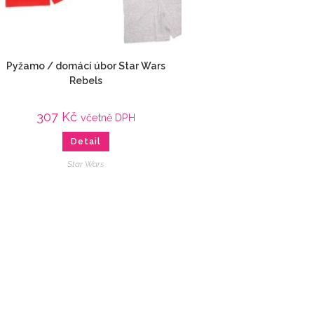
Pyžamo / domácí úbor Star Wars
Rebels
307
Kč
včetně DPH
Detail
Star Wars