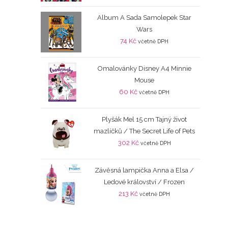
Album A Sada Samolepek Star
Wars
74
Kč
včetně DPH
Omalovánky Disney A4 Minnie
Mouse
60
Kč
včetně DPH
Plyšák Mel 15 cm Tajný život
mazlíčků / The Secret Life of Pets
302
Kč
včetně DPH
Závěsná lampička Anna a Elsa /
Ledové království / Frozen
213
Kč
včetně DPH