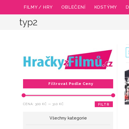
Přejít
FILMY / HRY
OBLEČENÍ
KOSTÝMY
D
k
obsahu
typ2
Filtrovat Podle Ceny
Minimální
Maximální
CENA:
300 KČ
—
310 KČ
FILTR
cena
cena
Všechny kategorie