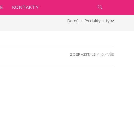
IE
KONTAKTY
PŘEPNOUT
Domů
>
Produkty
>
typ2
VYHLEDÁVÁNÍ
NA
WEBU
ZOBRAZIT:
18
36
VŠE