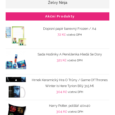
Želvy Ninja
Akční Produkty
Dopisní papír barevný Frozen / A4
72
Kč
včetně DPH
Sada Hodinky A Peněženka Hledá Se Dory
321
Kč
včetně DPH
Hrnek Keramický Hra O Trůny / Game Of Thrones
Winter Is Here Tyrion Bílý 315 Ml
304
Kč
včetně DPH
Harry Potter, polštář 40x40
304
Kč
včetně DPH