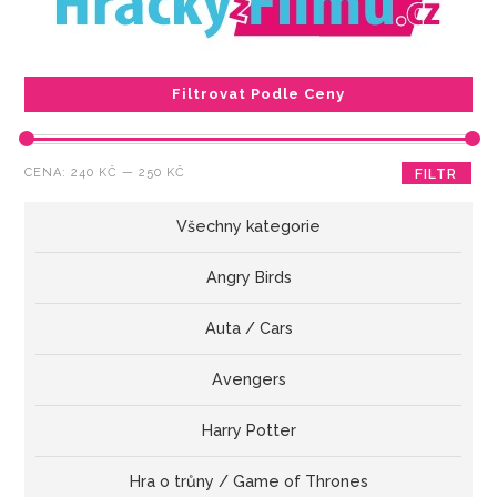
Filtrovat Podle Ceny
Minimální
Maximální
CENA:
240 KČ
—
250 KČ
FILTR
cena
cena
Všechny kategorie
Angry Birds
Auta / Cars
Avengers
Harry Potter
Hra o trůny / Game of Thrones