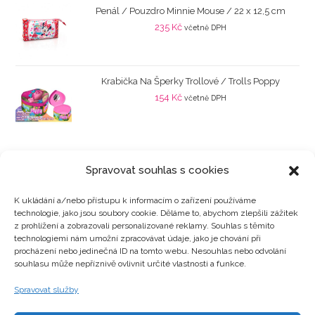
Penál / Pouzdro Minnie Mouse / 22 x 12,5 cm
235
Kč
včetně DPH
Krabička Na Šperky Trollové / Trolls Poppy
154
Kč
včetně DPH
Spravovat souhlas s cookies
K ukládání a/nebo přístupu k informacím o zařízení používáme
technologie, jako jsou soubory cookie. Děláme to, abychom zlepšili zážitek
Kategorie produktů
z prohlížení a zobrazovali personalizované reklamy. Souhlas s těmito
technologiemi nám umožní zpracovávat údaje, jako je chování při
procházení nebo jedinečná ID na tomto webu. Nesouhlas nebo odvolání
souhlasu může nepříznivě ovlivnit určité vlastnosti a funkce.
Zajímavosti
Spravovat služby