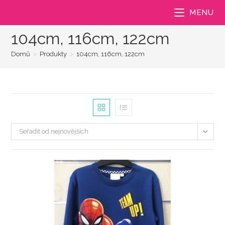
Přejít
MENU
k
obsahu
104cm, 116cm, 122cm
Domů
>
Produkty
>
104cm, 116cm, 122cm
Seřadit od nejnovějších