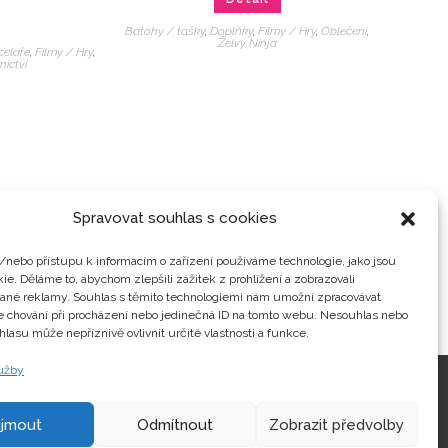
Batohy / tašky
,
Doplňky
,
Filmy / Hry
,
Oblečení
,
Želvy Ninja
celáře
,
Filmy / Hry
,
nictví
Spravovat souhlas s cookies
/nebo přístupu k informacím o zařízení používáme technologie, jako jsou
ie. Děláme to, abychom zlepšili zážitek z prohlížení a zobrazovali
vané reklamy. Souhlas s těmito technologiemi nám umožní zpracovávat
je chování při procházení nebo jedinečná ID na tomto webu. Nesouhlas nebo
hlasu může nepříznivě ovlivnit určité vlastnosti a funkce.
lužby
Kontakty
ijmout
Odmítnout
Zobrazit předvolby