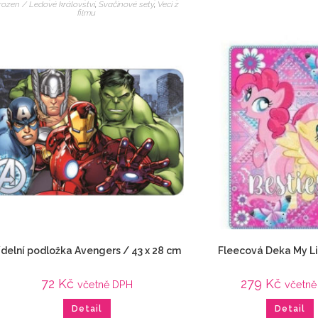
rozen / Ledové království
,
Svačinové sety
,
Veci z
filmu
ídelní podložka Avengers / 43 x 28 cm
Fleecová Deka My Li
72
Kč
279
Kč
včetně DPH
včetně
Detail
Detail