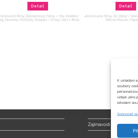
Detail
Detail
nimované filmy
,
Domácnost
,
Filmy / Hry
,
Kolekce
Animované filmy
,
Do školy / kan
19
,
Novinky
,
Polštáře
,
Smajlíci / Emoji
,
Veci z filmu
Minnie Mouse
,
Papír
K ukládání a
soubory cook
personalizo
údaje, jako 
odvolání sou
Spravovat s
Zajímavosti
Př