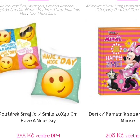
Animované filmy
,
Avengers
,
Captain America /
Animované filmy
,
Deky
,
Domácno
pitán Amerika
,
Filmy / Hry
,
Hrané filmy
,
Hulk
,
Iron
little pony
,
Podzim / Zima
Man
,
Thor
,
Veci z filmu
Polštářek Smajlíci / Smile 40X40 Cm
Deník / Památník se z
Have A Nice Day
Mouse
255
Kč
206
Kč
včetně DPH
včetn