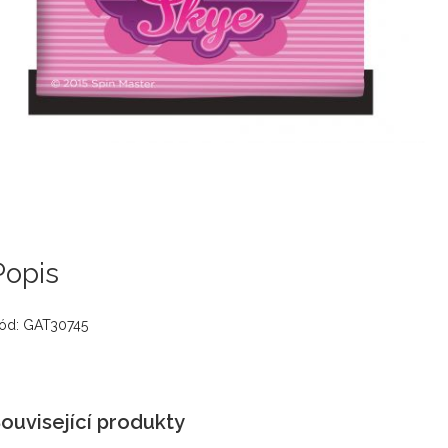
Popis
ód: GAT30745
ouvisející produkty