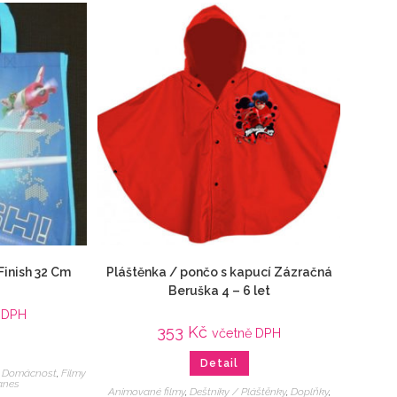
Finish 32 Cm
Pláštěnka / pončo s kapucí Zázračná
Beruška 4 – 6 let
 DPH
353
Kč
včetně DPH
Detail
,
Domácnost
,
Filmy
anes
Animované filmy
,
Deštníky / Pláštěnky
,
Doplňky
,