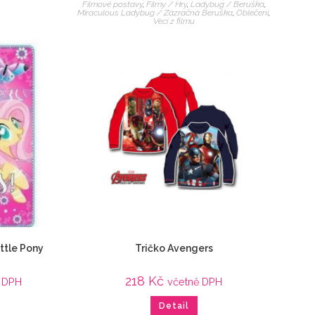
Filmové postavy
,
Filmy / Hry
,
Ladybug / Beruška
,
Miraculous Ladybug / Zázračná Beruška
,
Oblečení
,
Veci z filmu
ttle Pony
Tričko Avengers
218
Kč
 DPH
včetně DPH
Detail