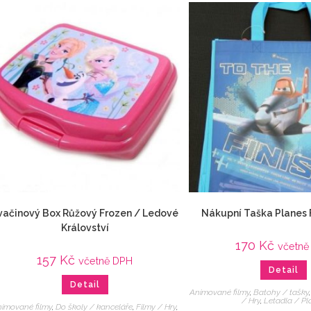
vačinový Box Růžový Frozen / Ledové
Nákupní Taška Planes 
Království
170
Kč
včetně
157
Kč
včetně DPH
Detail
Detail
Animované filmy
,
Batohy / tašky
/ Hry
,
Letadla / Pl
imované filmy
,
Do školy / kanceláře
,
Filmy / Hry
,