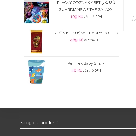
PLACKY ODZNAKY SET 5 KUSŮ
GUARDIANS OF THE GALAXY
A
109
Kč
včetně DPH
20
RUČNÍK OSUŠKA - HARRY POTTER
469
Kč
včetně DPH
Kelímek Baby Shark
48
Kč
včetně DPH
Kategorie produktů