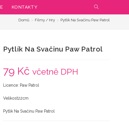
IE
KONTAKTY
PŘEPNOUT
Domů
>
Filmy / Hry
>
Pytlík Na Svačinu Paw Patrol
VYHLEDÁVÁNÍ
NA
Pytlík Na Svačinu Paw Patrol
WEBU
79
Kč
včetně DPH
Licence: Paw Patrol
Velikost22cm
Pytlík Na Svačinu Paw Patrol