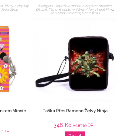
st
,
Filmy / Hry
,
My
Avengers
,
Captain America / Kapitán Amerika
,
,
Veci z filmu
Dětské
,
Filmové postavy
,
Filmy / Hry
,
Hrané filmy
,
Iron Man
,
Oblečení
,
Veci z filmu
ámkem Minnie
Taška Přes Rameno Želvy Ninja
348
Kč
včetně DPH
ě DPH
Detail