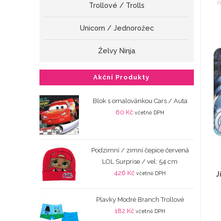
F
Trollové / Trolls
Unicorn / Jednorožec
Želvy Ninja
Akční Produkty
Blok s omalovánkou Cars / Auta
60
Kč
včetně DPH
Podzimní / zimní čepice červená
LOL Surprise / vel: 54 cm
426
Kč
J
včetně DPH
Plavky Modré Branch Trollové
182
Kč
včetně DPH