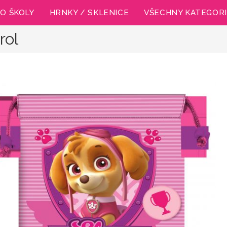
O ŠKOLY
HRNKY / SKLENICE
VŠECHNY KATEGOR
rol