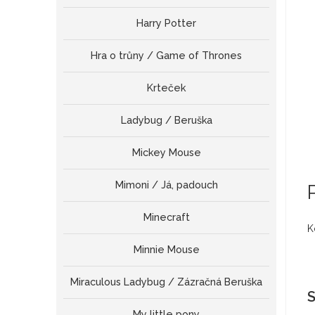
Harry Potter
Hra o trůny / Game of Thrones
Krteček
Ladybug / Beruška
Mickey Mouse
Mimoni / Já, padouch
Minecraft
K
Minnie Mouse
Miraculous Ladybug / Zázračná Beruška
S
My little pony