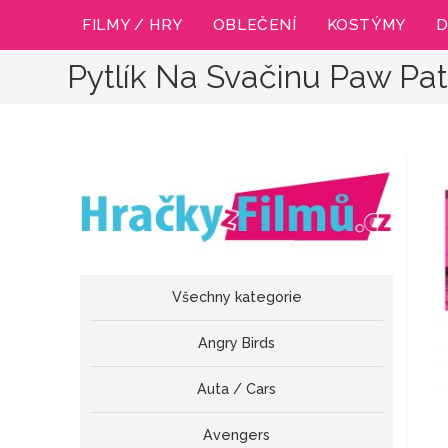
Přejít
FILMY / HRY
OBLEČENÍ
KOSTÝMY
D
k
obsahu
Pytlík Na Svačinu Paw Pat
Všechny kategorie
Angry Birds
Auta / Cars
Avengers