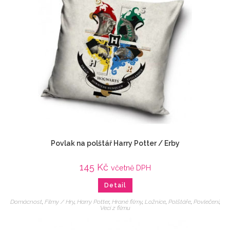
Povlak na polštář Harry Potter / Erby
145
Kč
včetně DPH
Detail
Domácnost
,
Filmy / Hry
,
Harry Potter
,
Hrané filmy
,
Ložnice
,
Polštáře
,
Povlečení
,
Veci z filmu