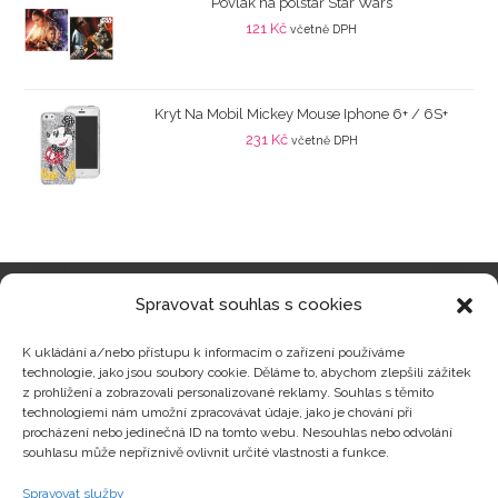
Povlak na polštář Star Wars
121
Kč
včetně DPH
Kryt Na Mobil Mickey Mouse Iphone 6+ / 6S+
231
Kč
včetně DPH
Spravovat souhlas s cookies
Kategorie produktů
K ukládání a/nebo přístupu k informacím o zařízení používáme
technologie, jako jsou soubory cookie. Děláme to, abychom zlepšili zážitek
z prohlížení a zobrazovali personalizované reklamy. Souhlas s těmito
technologiemi nám umožní zpracovávat údaje, jako je chování při
procházení nebo jedinečná ID na tomto webu. Nesouhlas nebo odvolání
Zajímavosti
souhlasu může nepříznivě ovlivnit určité vlastnosti a funkce.
Spravovat služby