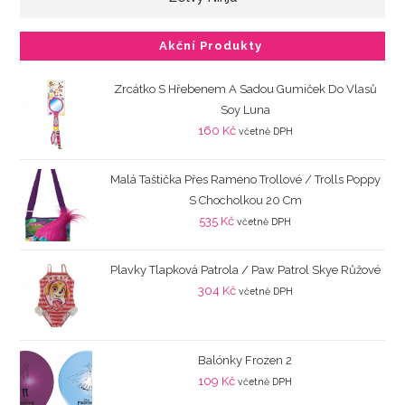
Akční Produkty
Zrcátko S Hřebenem A Sadou Gumiček Do Vlasů
Soy Luna
160
Kč
včetně DPH
Malá Taštička Přes Rameno Trollové / Trolls Poppy
S Chocholkou 20 Cm
535
Kč
včetně DPH
Plavky Tlapková Patrola / Paw Patrol Skye Růžové
304
Kč
včetně DPH
Balónky Frozen 2
109
Kč
včetně DPH