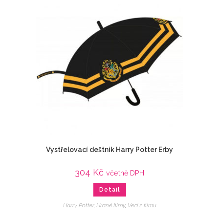
Vystřelovací deštník Harry Potter Erby
304
Kč
včetně DPH
Detail
Harry Potter
,
Hrané filmy
,
Veci z filmu