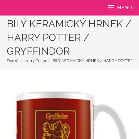
Přejít
MENU
k
obsahu
BÍLÝ KERAMICKÝ HRNEK /
HARRY POTTER /
GRYFFINDOR
Domů
>
Harry Potter
>
BÍLÝ KERAMICKÝ HRNEK / HARRY POTTER /