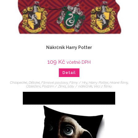
Nákrčník Harry Potter
109
Kč
včetně DPH
Detail
Chlapecké
,
Dětské
,
Filmové postavy
,
Filmy / Hry
,
Harry Potter
,
Hrané filmy
,
Oblečení
,
Podzim / Zima
,
šály / nákrčník
,
Veci z filmu