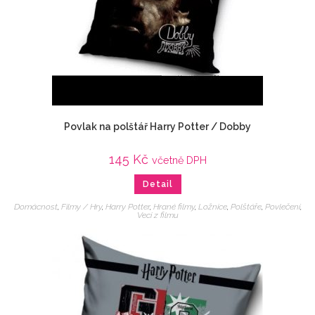
Povlak na polštář Harry Potter / Dobby
145
Kč
včetně DPH
Detail
Domácnost
,
Filmy / Hry
,
Harry Potter
,
Hrané filmy
,
Ložnice
,
Polštáře
,
Povlečení
,
Veci z filmu