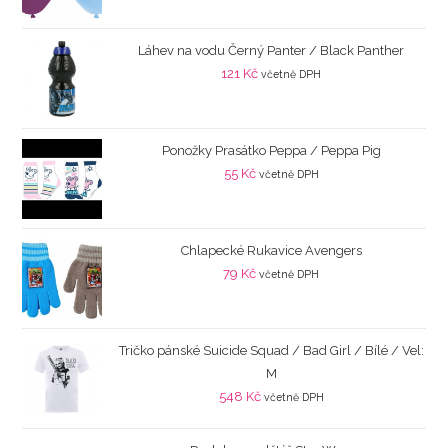
Láhev na vodu Černý Panter / Black Panther
121
Kč
včetně DPH
Ponožky Prasátko Peppa / Peppa Pig
55
Kč
včetně DPH
Chlapecké Rukavice Avengers
79
Kč
včetně DPH
Tričko pánské Suicide Squad / Bad Girl / Bílé / Vel:
M
548
Kč
včetně DPH