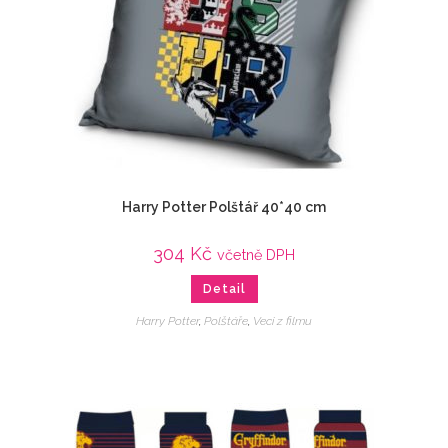
Harry Potter Polštář 40*40 cm
304
Kč
včetně DPH
Detail
Harry Potter
,
Polštáře
,
Veci z filmu