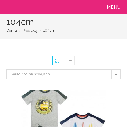
Přejít
MENU
k
obsahu
104cm
Domů
>
Produkty
>
104cm
Seřadit od nejnovějších