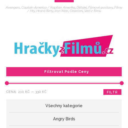
Avengers
,
Captain America / Kapitán Amerika
,
Dětské
,
Filmové postavy
,
Filmy
/ Hry
,
Hrané filmy
,
Iron Man
,
Oblečení
,
Veci z filmu
Filtrovat Podle Ceny
Minimální
Maximální
CENA:
210 KČ
—
330 KČ
FILTR
cena
cena
Všechny kategorie
Angry Birds