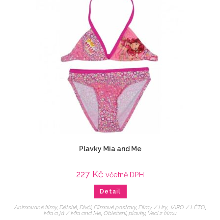
Plavky Mia and Me
227
Kč
včetně DPH
Detail
Animované filmy
,
Dětské
,
Dívčí
,
Filmové postavy
,
Filmy / Hry
,
JARO / LÉTO
,
Mia a já / Mia and Me
,
Oblečení
,
plavky
,
Veci z filmu