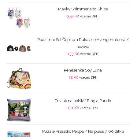
Plavky Shimmer and Shine
353
Kč
včetně DPH
Podzimní Set Čepice a Rukavice Avengers černá /
béžová
133
Kč
včetně DPH
Peněženka Soy Luna
72
Kč
včetně DPH
Povlak na polštář Bing a Pando
121
Kč
včetně DPH
Puzzle Prasátko Peppa / Na plese / 60 dílků