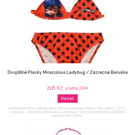
Dvojdílné Plavky Miraculous Ladybug / Zázračná Beruška
218
Kč
včetně DPH
Detail
Animované filmy
,
Dětské
,
Dívčí
,
Filmové postavy
,
Filmy / Hry
,
JARO / LÉTO
,
Ladybug / Beruška
,
Miraculous Ladybug / Zázračná Beruška
,
Oblečení
,
plavky
,
Veci z filmu