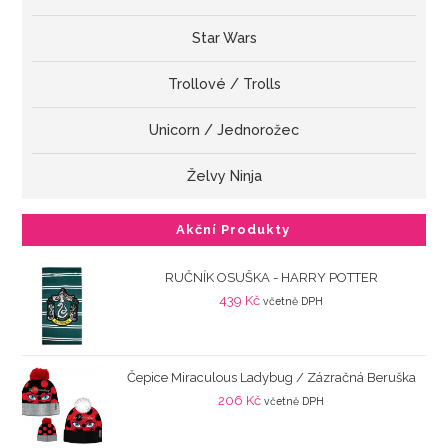
Star Wars
Trollové / Trolls
Unicorn / Jednorožec
Želvy Ninja
Akční Produkty
RUČNÍK OSUŠKA - HARRY POTTER
439
Kč
včetně DPH
Čepice Miraculous Ladybug / Zázračná Beruška
206
Kč
včetně DPH