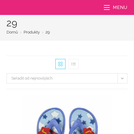
Přejít
MENU
k
obsahu
29
Domů
>
Produkty
>
29
Seřadit od nejnovějších