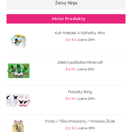
Želvy Ninja
Akční Produkty
Kufr Krteček A Kalhotky, Mini
311
Kč
včetně DPH
Jídelní podložka Minecraft
84
Kč
včetně DPH
Ponožky Bing
60
Kč
včetně DPH
Tričko / Tílko Princezny / Princess Žluté
231
Kč
včetně DPH