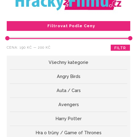
Filtrovat Podle Ceny
Minimální
Maximální
CENA:
190 KČ
—
200 KČ
FILTR
cena
cena
Všechny kategorie
Angry Birds
Auta / Cars
Avengers
Harry Potter
Hra o trůny / Game of Thrones