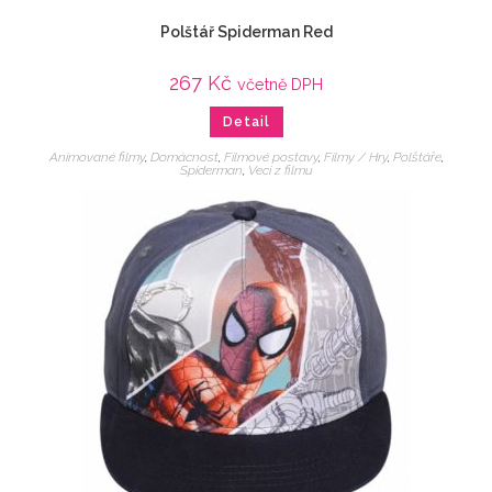
Polštář Spiderman Red
267
Kč
včetně DPH
Detail
Animované filmy
,
Domácnost
,
Filmové postavy
,
Filmy / Hry
,
Polštáře
,
Spiderman
,
Veci z filmu