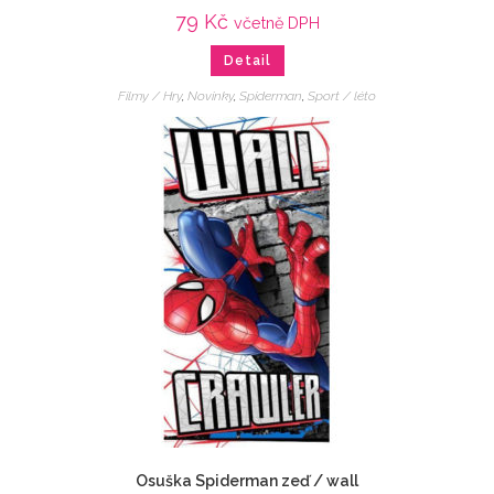
79
Kč
včetně DPH
Detail
Filmy / Hry
,
Novinky
,
Spiderman
,
Sport / léto
Osuška Spiderman zeď / wall