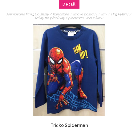
Detail
Animované filmy
,
Do školy / kanceláře
,
Filmové postavy
,
Filmy / Hry
,
Pytlíky /
Tašky na přezůvky
,
Spiderman
,
Veci z filmu
Tričko Spiderman