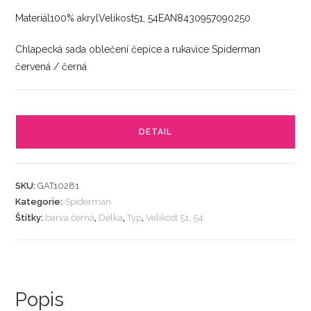
Materiál100% akrylVelikost51, 54EAN8430957090250
Chlapecká sada oblečení čepice a rukavice Spiderman
červená / černá
DETAIL
SKU:
GAT10281
Kategorie:
Spiderman
Štítky:
barva černá
,
Délka
,
Typ
,
Velikost 51, 54
Popis