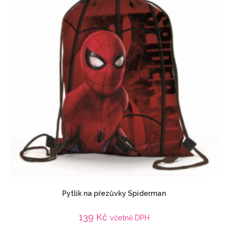
Pytlík na přezůvky Spiderman
139
Kč
včetně DPH