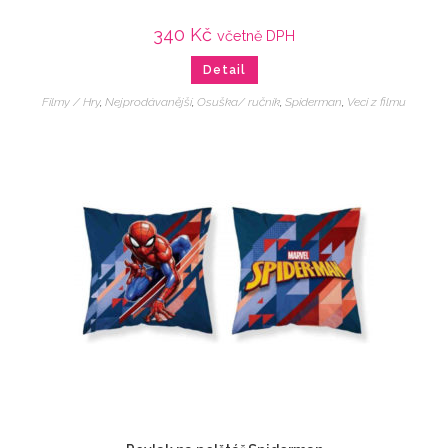
340
Kč
včetně DPH
Detail
Filmy / Hry
,
Nejprodávanější
,
Osuška/ ručník
,
Spiderman
,
Veci z filmu