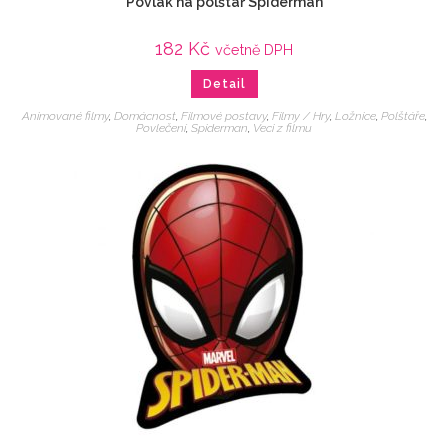
Povlak na polštář Spiderman
182
Kč
včetně DPH
Detail
Animované filmy
,
Domácnost
,
Filmové postavy
,
Filmy / Hry
,
Ložnice
,
Polštáře
,
Povlečení
,
Spiderman
,
Veci z filmu