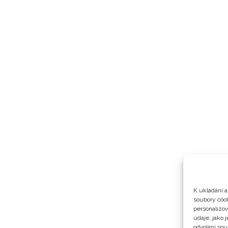
K ukládání a
soubory cook
personalizo
údaje, jako 
odvolání sou