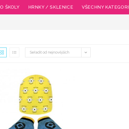
O ŠKOLY
HRNKY / SKLENICE
VŠECHNY KATEGOR
Seřadit od nejnovějších