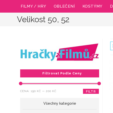
Přejít
FILMY / HRY
OBLEČENÍ
KOSTÝMY
D
k
obsahu
Velikost 50, 52
Filtrovat Podle Ceny
Minimální
Maximální
CENA:
190 KČ
—
200 KČ
FILTR
cena
cena
Všechny kategorie