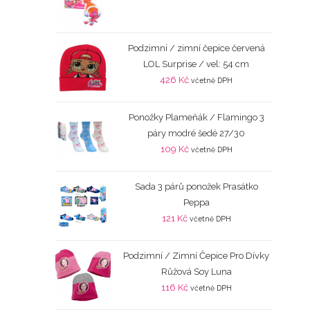
Podzimní / zimní čepice červená
LOL Surprise / vel: 54 cm
426
Kč
včetně DPH
Ponožky Plameňák / Flamingo 3
páry modré šedé 27/30
109
Kč
včetně DPH
Sada 3 párů ponožek Prasátko
Peppa
121
Kč
včetně DPH
Podzimní / Zimní Čepice Pro Dívky
Růžová Soy Luna
116
Kč
včetně DPH