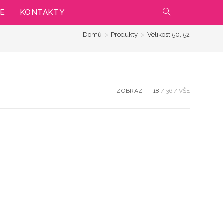
IE
KONTAKTY
PŘEPNOUT
Domů
>
Produkty
>
Velikost 50, 52
VYHLEDÁVÁNÍ
NA
WEBU
ZOBRAZIT:
18
36
VŠE