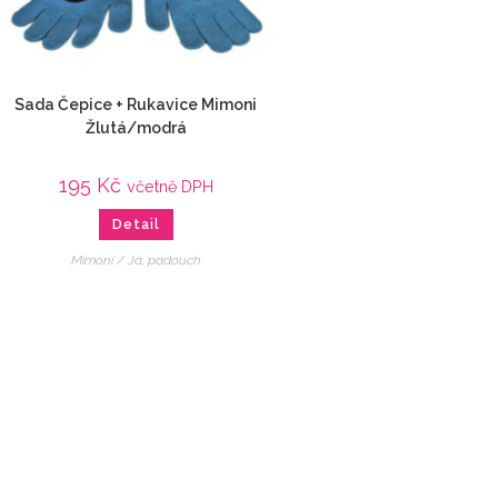
Sada Čepice + Rukavice Mimoni
Žlutá/modrá
195
Kč
včetně DPH
Detail
Mimoni / Já, padouch