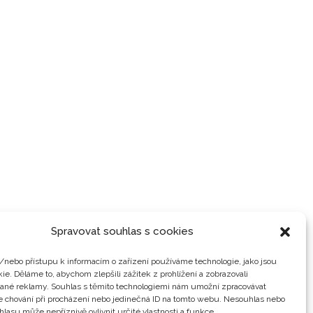
Spravovat souhlas s cookies
/nebo přístupu k informacím o zařízení používáme technologie, jako jsou
ie. Děláme to, abychom zlepšili zážitek z prohlížení a zobrazovali
vané reklamy. Souhlas s těmito technologiemi nám umožní zpracovávat
je chování při procházení nebo jedinečná ID na tomto webu. Nesouhlas nebo
hlasu může nepříznivě ovlivnit určité vlastnosti a funkce.