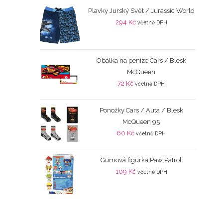
Plavky Jurský Svět / Jurassic World
294
Kč
včetně DPH
Obálka na peníze Cars / Blesk
McQueen
72
Kč
včetně DPH
Ponožky Cars / Auta / Blesk
McQueen 95
60
Kč
včetně DPH
Gumová figurka Paw Patrol
109
Kč
včetně DPH