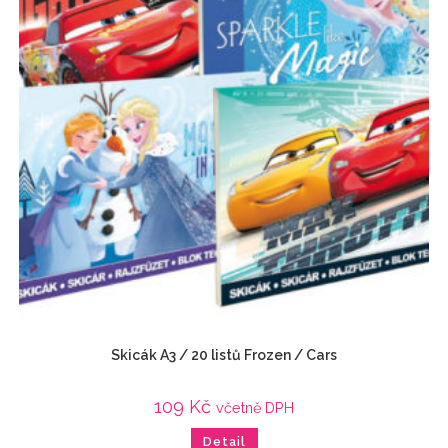
Skicák A3 / 20 listů Frozen / Cars
109
Kč
včetně DPH
Detail