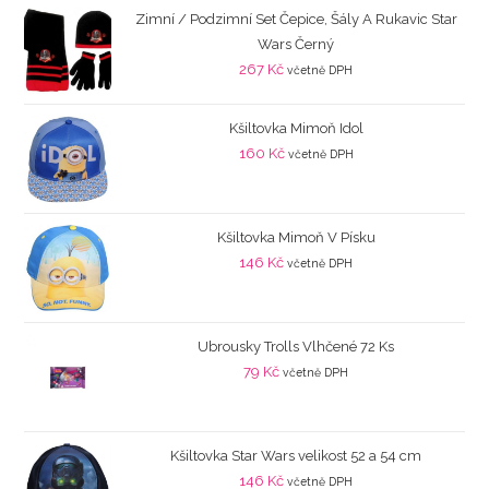
Zimní / Podzimní Set Čepice, Šály A Rukavic Star
Wars Černý
267
Kč
včetně DPH
Kšiltovka Mimoň Idol
160
Kč
včetně DPH
Kšiltovka Mimoň V Písku
146
Kč
včetně DPH
Ubrousky Trolls Vlhčené 72 Ks
79
Kč
včetně DPH
Kšiltovka Star Wars velikost 52 a 54 cm
146
Kč
včetně DPH