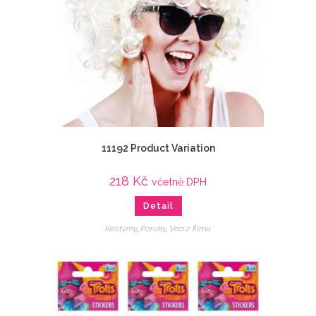
11192 Product Variation
218
Kč
včetně DPH
Detail
Kostýmy
,
Paruky
,
Veci z filmu