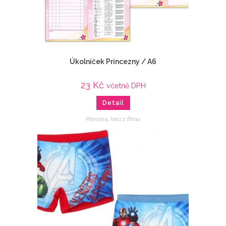
Úkolníček Princezny / A6
23
Kč
včetně DPH
Detail
Princess
,
Veci z filmu