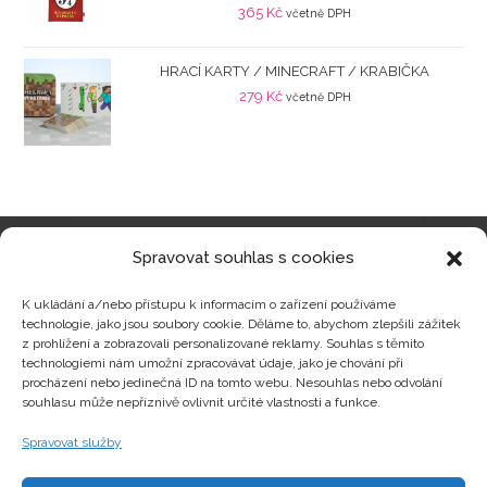
365
Kč
včetně DPH
HRACÍ KARTY / MINECRAFT / KRABIČKA
279
Kč
včetně DPH
Spravovat souhlas s cookies
Kategorie produktů
K ukládání a/nebo přístupu k informacím o zařízení používáme
technologie, jako jsou soubory cookie. Děláme to, abychom zlepšili zážitek
z prohlížení a zobrazovali personalizované reklamy. Souhlas s těmito
technologiemi nám umožní zpracovávat údaje, jako je chování při
procházení nebo jedinečná ID na tomto webu. Nesouhlas nebo odvolání
Zajímavosti
souhlasu může nepříznivě ovlivnit určité vlastnosti a funkce.
Spravovat služby
Kontakty