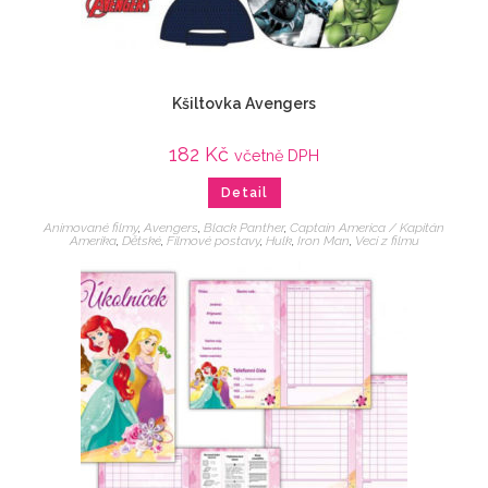
Kšiltovka Avengers
182
Kč
včetně DPH
Detail
Animované filmy
,
Avengers
,
Black Panther
,
Captain America / Kapitán
Amerika
,
Dětské
,
Filmové postavy
,
Hulk
,
Iron Man
,
Veci z filmu