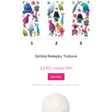
Dětské Nálepky Trollové
23
Kč
včetně DPH
Detail
Dětské
,
Trollové / Trolls
,
Veci z filmu