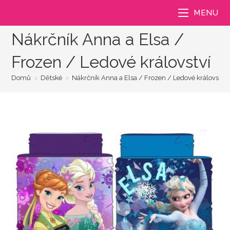
Přejít
MENU
k
obsahu
Nákrčník Anna a Elsa /
Frozen / Ledové království
Domů
>
Dětské
>
Nákrčník Anna a Elsa / Frozen / Ledové království