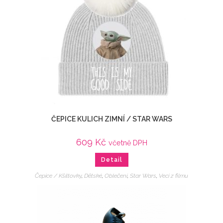
ČEPICE KULICH ZIMNÍ / STAR WARS
609
Kč
včetně DPH
Detail
Čepice / Kšiltovky
,
Dětské
,
Oblečení
,
Star Wars
,
Veci z filmu