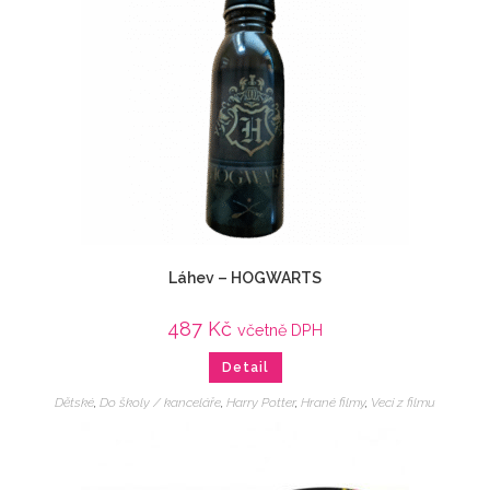
Láhev – HOGWARTS
487
Kč
včetně DPH
Detail
Dětské
,
Do školy / kanceláře
,
Harry Potter
,
Hrané filmy
,
Veci z filmu