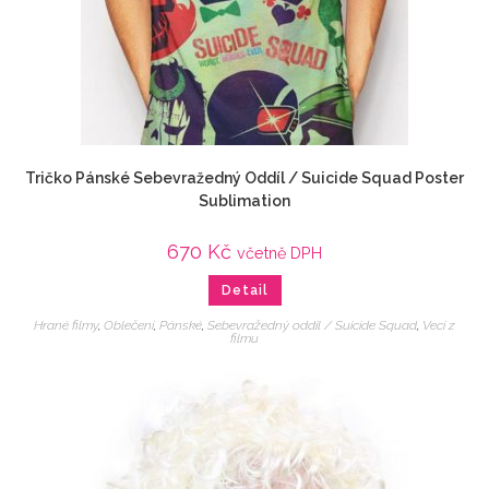
Tričko Pánské Sebevražedný Oddíl / Suicide Squad Poster
Sublimation
670
Kč
včetně DPH
Detail
Hrané filmy
,
Oblečení
,
Pánské
,
Sebevražedný oddíl / Suicide Squad
,
Veci z
filmu