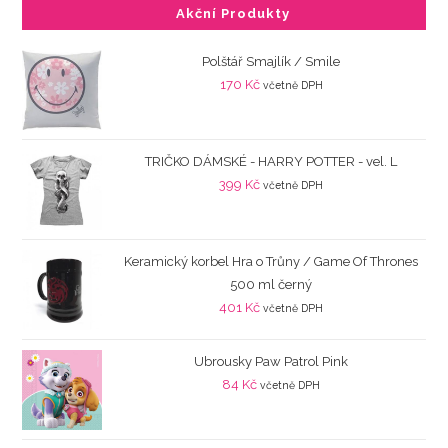
Akční Produkty
Polštář Smajlík / Smile
170
Kč
včetně DPH
TRIČKO DÁMSKÉ - HARRY POTTER - vel. L
399
Kč
včetně DPH
Keramický korbel Hra o Trůny / Game Of Thrones
500 ml černý
401
Kč
včetně DPH
Ubrousky Paw Patrol Pink
84
Kč
včetně DPH