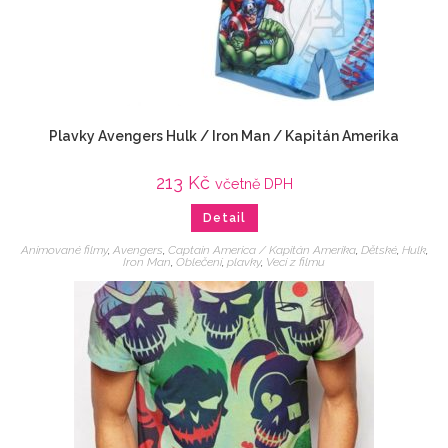
Plavky Avengers Hulk / Iron Man / Kapitán Amerika
213
Kč
včetně DPH
Detail
Animované filmy
,
Avengers
,
Captain America / Kapitán Amerika
,
Dětské
,
Hulk
,
Iron Man
,
Oblečení
,
plavky
,
Veci z filmu