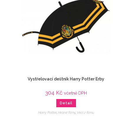
Vystřelovací deštník Harry Potter Erby
304
Kč
včetně DPH
Detail
Harry Potter
,
Hrané filmy
,
Veci z filmu