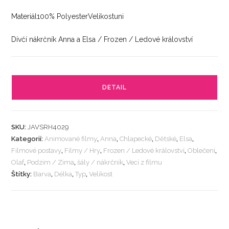
Materiál100% PolyesterVelikostuni
Dívčí nákrčník Anna a Elsa / Frozen / Ledové království
DETAIL
SKU:
JAVSRH4029
Kategorií:
Animované filmy
,
Anna
,
Chlapecké
,
Dětské
,
Elsa
,
Filmové postavy
,
Filmy / Hry
,
Frozen / Ledové království
,
Oblečení
,
Olaf
,
Podzim / Zima
,
šály / nákrčník
,
Veci z filmu
Štítky:
Barva
,
Délka
,
Typ
,
Velikost