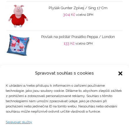
Plyšák Gunter Zpívej / Sing 17 Cm
304
Kč
včetně DPH
Povlak na polštář Prasátko Peppa / London
133
Kč
včetně DPH
Spravovat souhlas s cookies
K ukládání a/nebo přístupu k informacím o zařízení používáme
technologie, jako jsou soubory cookie. Děláme to, abychom zlepšili zážitek
Kategorie produktů
z prohlížení a zobrazovali personalizované reklamy. Souhlas s těmito
technologiemi nám umožní zpracovávat údaje, jako je chování při
procházení nebo jedinečná ID na tomto webu. Nesouhlas nebo odvolání
souhlasu může nepříznivě ovlivnit určité vlastnosti a funkce.
Zajímavosti
Spravovat služby