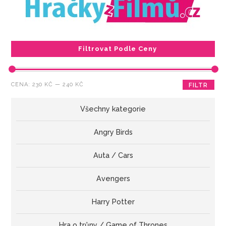
Filtrovat Podle Ceny
Minimální
Maximální
CENA:
230 KČ
—
240 KČ
FILTR
cena
cena
Všechny kategorie
Angry Birds
Auta / Cars
Avengers
Harry Potter
Hra o trůny / Game of Thrones