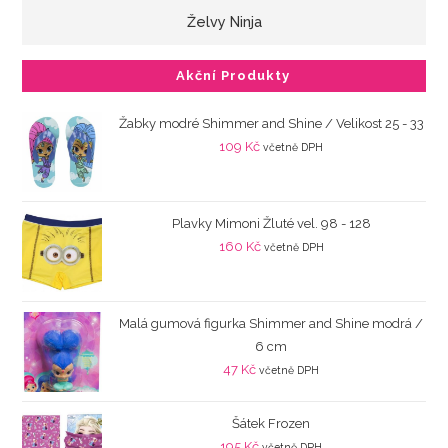
Želvy Ninja
Akční Produkty
Žabky modré Shimmer and Shine / Velikost 25 - 33
109
Kč
včetně DPH
Plavky Mimoni Žluté vel. 98 - 128
160
Kč
včetně DPH
Malá gumová figurka Shimmer and Shine modrá /
6 cm
47
Kč
včetně DPH
Šátek Frozen
195
Kč
včetně DPH