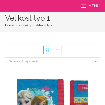
Přejít
MENU
k
obsahu
Velikost typ 1
Domů
>
Produkty
>
Velikost typ 1
Seřadit od nejnovějších