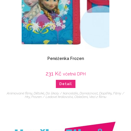
Peněženka Frozen
231
Kč
včetně DPH
Detail
Animované filmy
,
Dětské
,
Do školy / kanceláře
,
Domácnost
,
Doplňky
,
Filmy /
Hry
,
Frozen / Ledové království
,
Oblečení
,
Veci z filmu