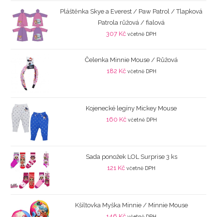
Pláštěnka Skye a Everest / Paw Patrol / Tlapková
Patrola růžová / fialová
307
Kč
včetně DPH
Čelenka Minnie Mouse / Růžová
182
Kč
včetně DPH
Kojenecké legíny Mickey Mouse
160
Kč
včetně DPH
Sada ponožek LOL Surprise 3 ks
121
Kč
včetně DPH
Kšiltovka Myška Minnie / Minnie Mouse
146
Kč
včetně DPH