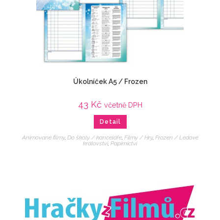
Úkolníček A5 / Frozen
43
Kč
včetně DPH
Detail
Animované filmy
,
Do školy / kanceláře
,
Filmy / Hry
,
Frozen / Ledové
království
,
Papírnictví