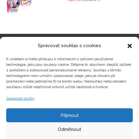
Spravovat souhlas s cookies
Kategorie produktů
K ukládání a/nebo přístupu k informacím o zařízení používáme
technologie, jako jsou soubory cookie. Děláme to, abychom zlepšili zážitek
z prohlížení a zobrazovali personalizované reklamy. Souhlas s těmito
technologiemi nám umožní zpracovávat údaje, jako je chování při
procházení nebo jedinečná ID na tomto webu. Nesouhlas nebo odvolání
Zajímavosti
souhlasu může nepříznivě ovlivnit určité vlastnosti a funkce.
Spravovat služby
Kontakty
Přijmout
Odmítnout