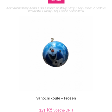
Detail
Animované filmy
,
Anna
,
Elsa
,
Filmové postavy
,
Filmy / Hry
,
Frozen / Ledové
království
,
Hračky
,
Olaf
,
Puzzle
,
Veci z filmu
Vánoční koule – Frozen
121
Kč
včetně DPH