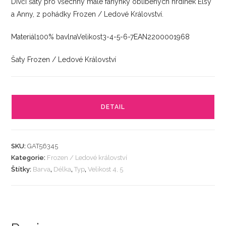
Dívčí šaty pro všechny malé fanynky oblíbených hrdinek Elsy
a Anny, z pohádky Frozen / Ledové Království.
Materiál100% bavlnaVelikost3-4-5-6-7EAN2200001968
Šaty Frozen / Ledové Království
DETAIL
SKU:
GAT56345
Kategorie:
Frozen / Ledové království
Štítky:
Barva
,
Délka
,
Typ
,
Velikost 4, 5