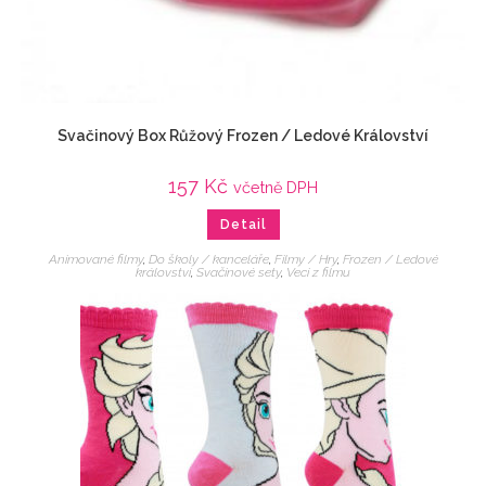
Svačinový Box Růžový Frozen / Ledové Království
157
Kč
včetně DPH
Detail
Animované filmy
,
Do školy / kanceláře
,
Filmy / Hry
,
Frozen / Ledové
království
,
Svačinové sety
,
Veci z filmu