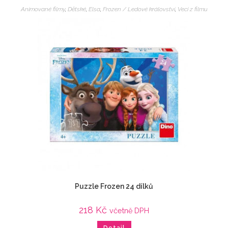
Animované filmy
,
Dětské
,
Elsa
,
Frozen / Ledové království
,
Veci z filmu
Puzzle Frozen 24 dílků
218
Kč
včetně DPH