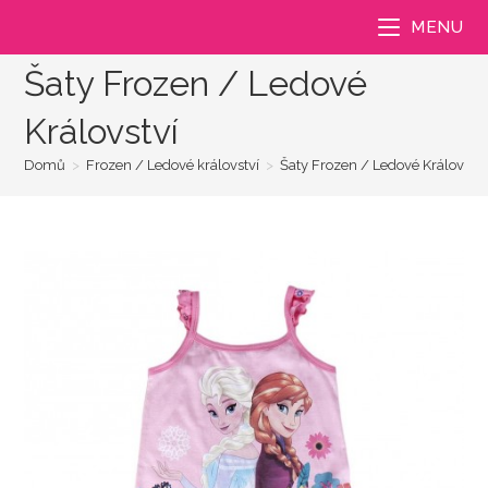
Přejít
MENU
k
obsahu
Šaty Frozen / Ledové
Království
Domů
>
Frozen / Ledové království
>
Šaty Frozen / Ledové Království