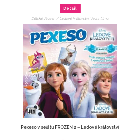
Detail
Dětské
,
Frozen / Ledové království
,
Veci z filmu
Pexeso v sešitu FROZEN 2 – Ledové království