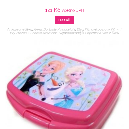
121
Kč
včetně DPH
Detail
Animované filmy
,
Anna
,
Do školy / kanceláře
,
Elsa
,
Filmové postavy
,
Filmy /
Hry
,
Frozen / Ledové království
,
Nejprodávanější
,
Papírnictví
,
Veci z filmu