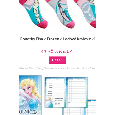
Ponožky Elsa / Frozen / Ledové Království
43
Kč
včetně DPH
Detail
Dětské
,
Dívčí
,
Elsa
,
Frozen / Ledové království
,
Veci z filmu