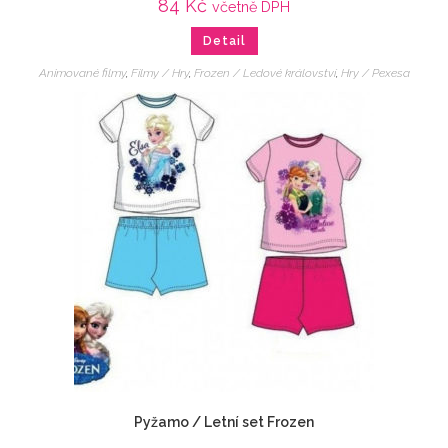
84
Kč
včetně DPH
Detail
Animované filmy
,
Filmy / Hry
,
Frozen / Ledové království
,
Hry / Pexesa
Pyžamo / Letní set Frozen