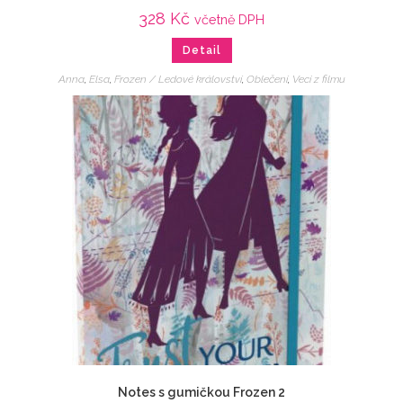
328
Kč
včetně DPH
Detail
Anna
,
Elsa
,
Frozen / Ledové království
,
Oblečení
,
Veci z filmu
Notes s gumičkou Frozen 2