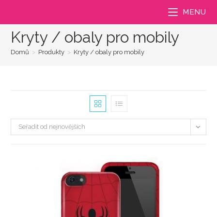
Přejít
MENU
k
obsahu
Kryty / obaly pro mobily
Domů
>
Produkty
>
Kryty / obaly pro mobily
Seřadit od nejnovějších