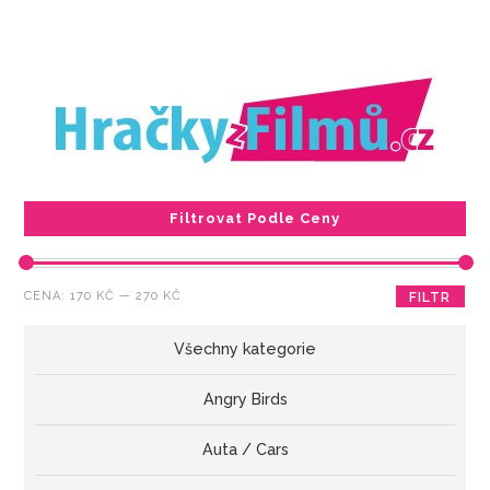
Filtrovat Podle Ceny
Minimální
Maximální
CENA:
170 KČ
—
270 KČ
FILTR
cena
cena
Všechny kategorie
Angry Birds
Auta / Cars