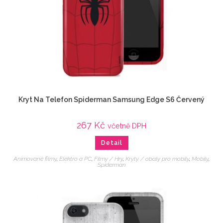
Kryt Na Telefon Spiderman Samsung Edge S6 Červený
267
Kč
včetně DPH
Detail
Animované filmy
,
Elektro a PC
,
Filmy / Hry
,
Kryty / obaly pro mobily
,
Mobily
,
Spiderman