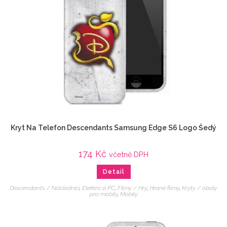
Kryt Na Telefon Descendants Samsung Edge S6 Logo Šedý
174
Kč
včetně DPH
Detail
Descendants / Následníci
,
Elektro a PC
,
Filmy / Hry
,
Hrané filmy
,
Kryty / obaly
pro mobily
,
Mobily