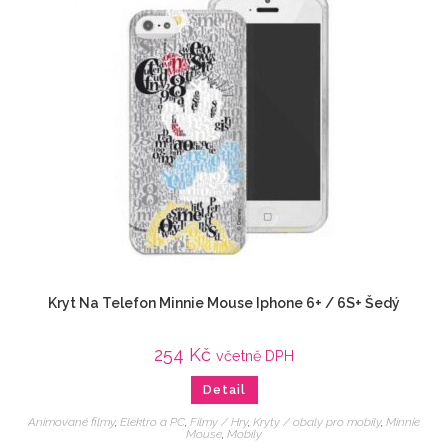
Kryt Na Telefon Minnie Mouse Iphone 6+ / 6S+ Šedý
254
Kč
včetně DPH
Detail
Animované filmy
,
Elektro a PC
,
Filmy / Hry
,
Kryty / obaly pro mobily
,
Minnie
Mouse
,
Mobily