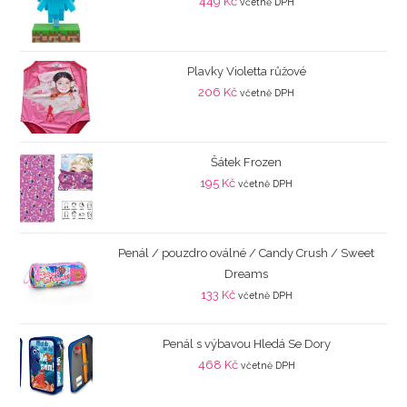
449
Kč
včetně DPH
Plavky Violetta růžové
206
Kč
včetně DPH
Šátek Frozen
195
Kč
včetně DPH
Penál / pouzdro oválné / Candy Crush / Sweet
Dreams
133
Kč
včetně DPH
Penál s výbavou Hledá Se Dory
468
Kč
včetně DPH