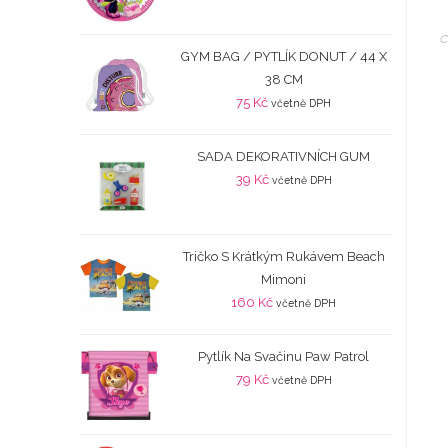
C
GYM BAG / PYTLÍK DONUT / 44 X
38 CM
75
Kč
včetně DPH
SADA DEKORATIVNÍCH GUM
39
Kč
včetně DPH
Tričko S Krátkým Rukávem Beach
Mimoni
160
Kč
včetně DPH
Pytlík Na Svačinu Paw Patrol
79
Kč
včetně DPH