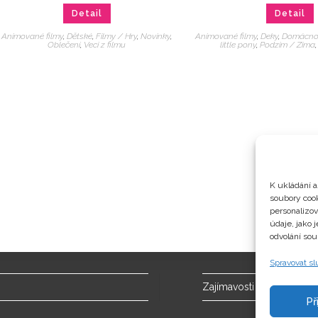
Detail
Detail
Animované filmy
,
Dětské
,
Filmy / Hry
,
Novinky
,
Animované filmy
,
Deky
,
Domácno
Oblečení
,
Veci z filmu
little pony
,
Podzim / Zima
K ukládání a
soubory cook
personalizo
údaje, jako 
odvolání sou
Spravovat s
Zajímavosti
Př