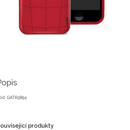
Popis
ód: GAT65894
ouvisející produkty