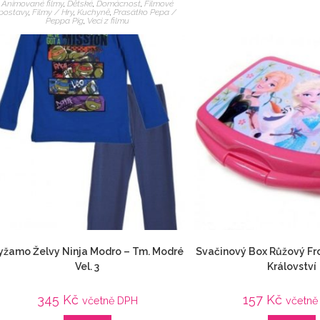
Animované filmy
,
Dětské
,
Domácnost
,
Filmové
postavy
,
Filmy / Hry
,
Kuchyně
,
Prasátko Pepa /
Peppa Pig
,
Veci z filmu
yžamo Želvy Ninja Modro – Tm. Modré
Svačinový Box Růžový Fr
Vel. 3
Království
345
Kč
157
Kč
včetně DPH
včetně