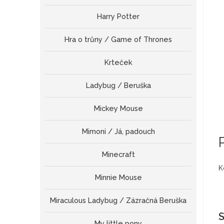
Harry Potter
Hra o trůny / Game of Thrones
Krteček
Ladybug / Beruška
Mickey Mouse
Mimoni / Já, padouch
Minecraft
K
Minnie Mouse
Miraculous Ladybug / Zázračná Beruška
S
My little pony