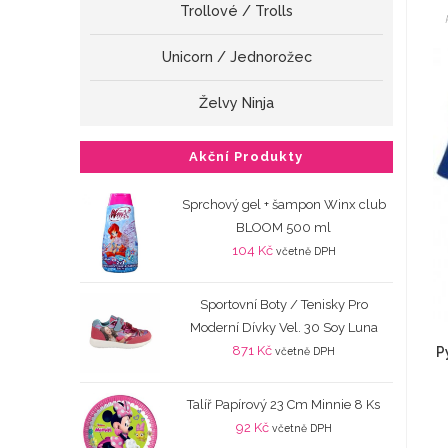
Trollové / Trolls
Unicorn / Jednorožec
Želvy Ninja
Akční Produkty
Sprchový gel + šampon Winx club
BLOOM 500 ml
104
Kč
včetně DPH
Sportovní Boty / Tenisky Pro
Moderní Dívky Vel. 30 Soy Luna
871
Kč
P
včetně DPH
Talíř Papírový 23 Cm Minnie 8 Ks
92
Kč
včetně DPH