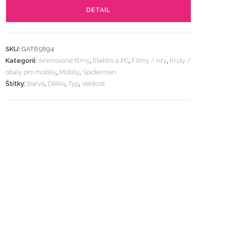
DETAIL
SKU:
GAT65894
Kategorií:
Animované filmy
,
Elektro a PC
,
Filmy / Hry
,
Kryty /
obaly pro mobily
,
Mobily
,
Spiderman
Štítky:
Barva
,
Délka
,
Typ
,
Velikost