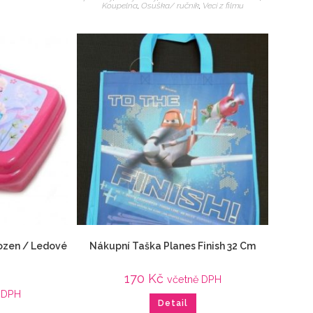
Koupelna
,
Osuška/ ručník
,
Veci z filmu
ozen / Ledové
Nákupní Taška Planes Finish 32 Cm
170
Kč
včetně DPH
 DPH
Detail