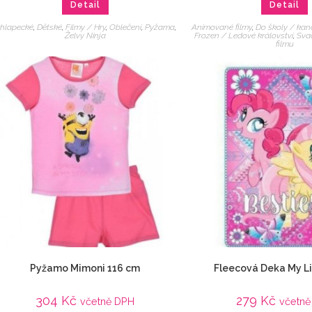
Detail
Detail
hlapecké
,
Dětské
,
Filmy / Hry
,
Oblečení
,
Pyžama
,
Animované filmy
,
Do školy / kan
Želvy Ninja
Frozen / Ledové království
,
Sva
filmu
Pyžamo Mimoni 116 cm
Fleecová Deka My Li
304
Kč
279
Kč
včetně DPH
včetně