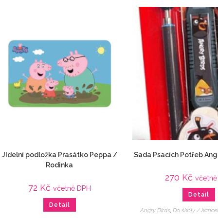
Jídelní podložka Prasátko Peppa /
Sada Psacích Potřeb Ang
Rodinka
270
Kč
včetně
72
Kč
včetně DPH
Detail
Detail
Angry Birds
,
Do školy / kance