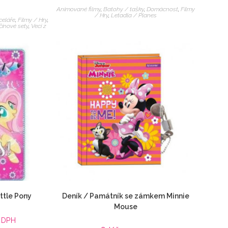
Animované filmy
,
Batohy / tašky
,
Domácnost
,
Filmy
/ Hry
,
Letadla / Planes
celáře
,
Filmy / Hry
,
činové sety
,
Veci z
ttle Pony
Deník / Památník se zámkem Minnie
Mouse
 DPH