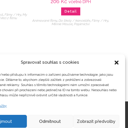
206
Kč
včetně DPH
Detail
st
,
Filmy / Hry
,
My
,
Veci z filmu
Animované filmy
,
Do školy / kanceláře
,
Filmy / Hry
,
Minnie Mouse
,
Papírnictví
Spravovat souhlas s cookies
/nebo přístupu k informacím o zařízení používáme technologie, jako jsou
ie. Děláme to, abychom zlepšili zážitek z prohlížení a zobrazovali
vané reklamy. Souhlas s těmito technologiemi nám umožní zpracovávat
je chování při procházení nebo jedinečná ID na tomto webu. Nesouhlas nebo
hlasu může nepříznivě ovlivnit určité vlastnosti a funkce.
lužby
Kontakty
ijmout
Odmítnout
Zobrazit předvolby