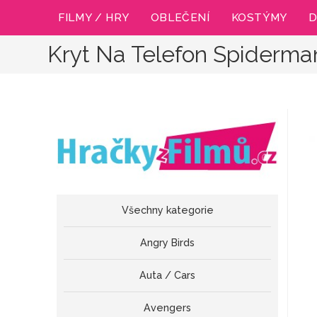
Přejít
FILMY / HRY
OBLEČENÍ
KOSTÝMY
D
k
obsahu
Kryt Na Telefon Spiderm
Všechny kategorie
Angry Birds
Auta / Cars
Avengers