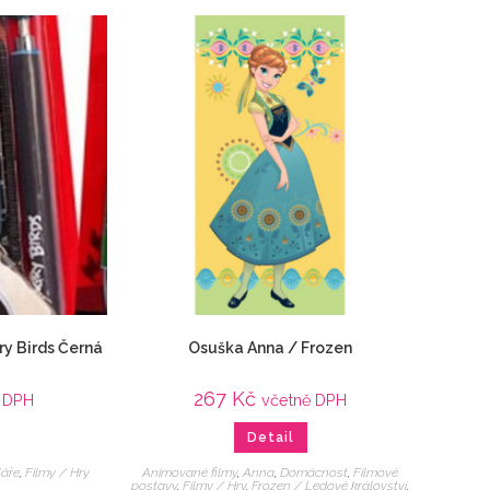
ry Birds Černá
Osuška Anna / Frozen
267
Kč
 DPH
včetně DPH
Detail
láře
,
Filmy / Hry
Animované filmy
,
Anna
,
Domácnost
,
Filmové
postavy
,
Filmy / Hry
,
Frozen / Ledové království
,