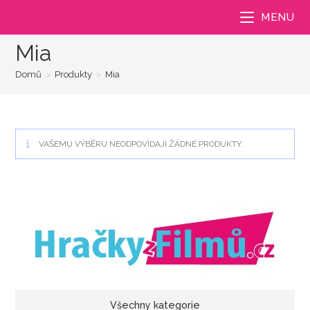
Přejít
MENU
k
obsahu
Mia
Domů
>
Produkty
>
Mia
VAŠEMU VÝBĚRU NEODPOVÍDAJÍ ŽÁDNÉ PRODUKTY.
Všechny kategorie