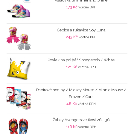
Kšiltovka Shimmer and Shine
173
Kč
včetně DPH
Čepice a rukavice Soy Luna
243
Kč
včetně DPH
Povlak na polštář Spongebob / White
121
Kč
včetně DPH
Papírové hodiny / Mickey Mouse / Minnie Mouse /
Frozen / Cars
48
Kč
včetně DPH
Žabky Avengers velikost 26 - 36
116
Kč
včetně DPH