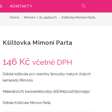
IE
KONTAKTY
PŘEPNOUT
Domů
>
Mimoni / Já, padouch
>
Kšiltovka Mimoní Parta
VYHLEDÁVÁNÍ
NA
Kšiltovka Mimoní Parta
WEBU
146
Kč
včetně DPH
Dětská kšiltovka pro všechny fanoušky malých žlutých
kamarádů Mimoňů.
Materiál100% bavlnaVelikost54-56EAN5204679001992
Dětská Kšiltovka Mimoní Parta