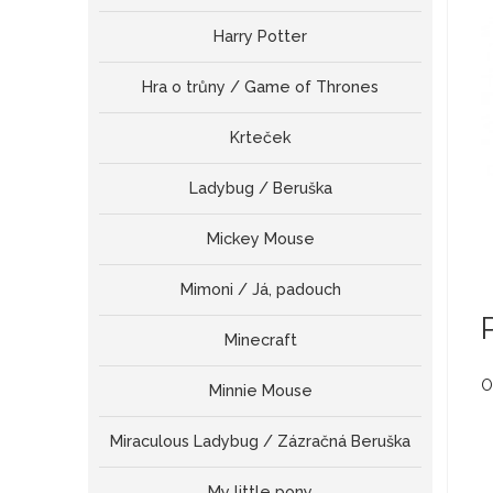
Harry Potter
Hra o trůny / Game of Thrones
Krteček
Ladybug / Beruška
Mickey Mouse
Mimoni / Já, padouch
Minecraft
O
Minnie Mouse
Miraculous Ladybug / Zázračná Beruška
My little pony