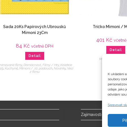
Sada 20Ks Papírových Ubrousků
Tričko Mimoni / M
Mimoni 23Cm
401
Kč
včetně
84
Kč
včetně DPH
Detail
Detail
Mimoni / Já, pad
nimované filmy
,
Domácnost
,
Filmy / Hry
,
Kolekce
19
,
Kuchyně
,
Mimoni / Já, padouch
,
Novinky
,
Veci
z filmu
K ukládání a
soubory cook
personalizo
údaje, jako 
odvolání sou
Spravovat s
Zajímavosti
Př