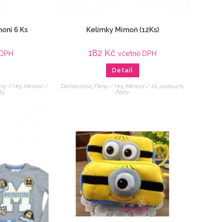
oni 6 Ks
Kelímky Mimoň (12Ks)
182
Kč
 DPH
včetně DPH
Detail
lmy / Hry
,
Mimoni /
Domácnost
,
Filmy / Hry
,
Mimoni / Já, padouch
,
ty
Párty