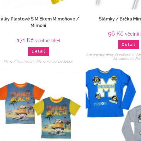
Pálky Plastové S Míčkem Mimoňové /
Slámky / Brčka Mim
Mimoni
96
Kč
včetně
171
Kč
včetně DPH
Detail
Detail
Animované filmy
,
Domácnost
,
Fi
Já, padouch
,
Pár
Filmy / Hry
,
Hračky
,
Mimoni / Já, padouch