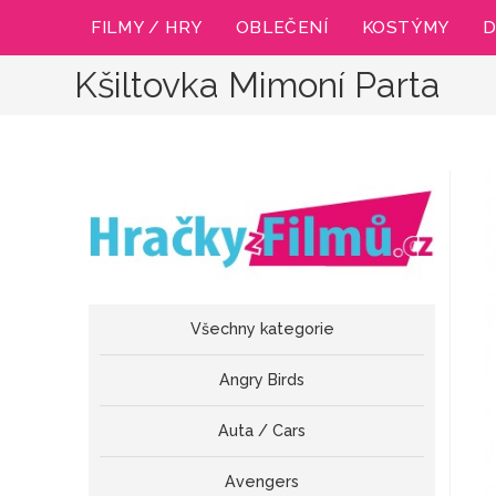
Přejít
FILMY / HRY
OBLEČENÍ
KOSTÝMY
D
k
obsahu
Kšiltovka Mimoní Parta
Všechny kategorie
Angry Birds
Auta / Cars
Avengers