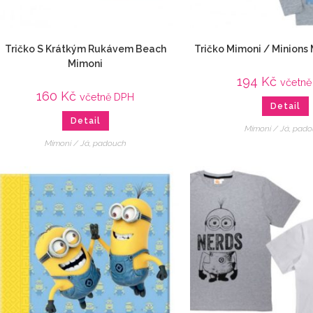
Tričko S Krátkým Rukávem Beach
Tričko Mimoni / Minions
Mimoni
194
Kč
včetně
160
Kč
včetně DPH
Detail
Detail
Mimoni / Já, pad
Mimoni / Já, padouch