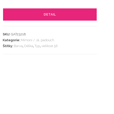
DETAIL
SKU:
GAT23218
Kategorie:
Mimoni / Já, padouch
Štítky:
Barva
,
Délka
,
Typ
,
velikost 56