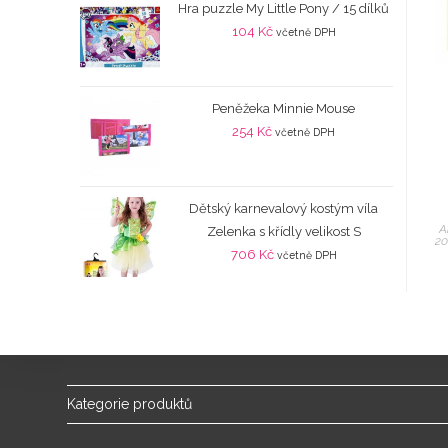
Hra puzzle My Little Pony / 15 dílků
104
Kč
včetně DPH
Peněžeka Minnie Mouse
254
Kč
včetně DPH
Dětský karnevalový kostým víla
A
Zelenka s křídly velikost S
20
706
Kč
včetně DPH
Kategorie produktů