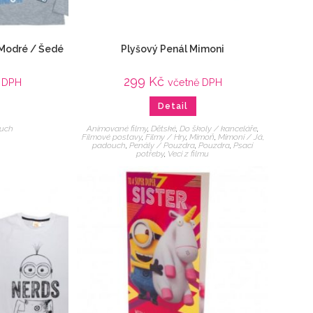
 Modré / Šedé
Plyšový Penál Mimoni
299
Kč
 DPH
včetně DPH
Detail
ouch
Animované filmy
,
Dětské
,
Do školy / kanceláře
,
Filmové postavy
,
Filmy / Hry
,
Mimoň
,
Mimoni / Já,
padouch
,
Penály / Pouzdra
,
Pouzdra
,
Psací
potřeby
,
Veci z filmu