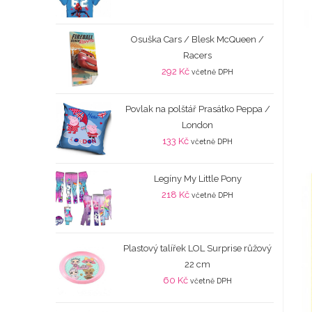
Osuška Cars / Blesk McQueen /
Racers
292
Kč
včetně DPH
Povlak na polštář Prasátko Peppa /
London
133
Kč
včetně DPH
Legíny My Little Pony
218
Kč
včetně DPH
Plastový talířek LOL Surprise růžový
22 cm
60
Kč
včetně DPH