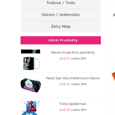
Trollové / Trolls
Unicorn / Jednorožec
Želvy Ninja
Akční Produkty
Měnící hrnek Rick and Morty
304
Kč
včetně DPH
Penál Star Wars Millennium Falcon
206
Kč
včetně DPH
Tričko Spiderman
206
Kč
včetně DPH