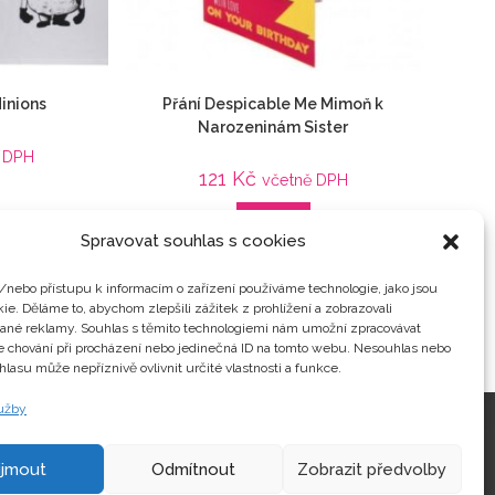
inions
Přání Despicable Me Mimoň k
Narozeninám Sister
 DPH
121
Kč
včetně DPH
Detail
ouch
Spravovat souhlas s cookies
Mimoň
,
Mimoni / Já, padouch
,
Veci z filmu
/nebo přístupu k informacím o zařízení používáme technologie, jako jsou
ie. Děláme to, abychom zlepšili zážitek z prohlížení a zobrazovali
vané reklamy. Souhlas s těmito technologiemi nám umožní zpracovávat
je chování při procházení nebo jedinečná ID na tomto webu. Nesouhlas nebo
hlasu může nepříznivě ovlivnit určité vlastnosti a funkce.
lužby
Kontakty
ijmout
Odmítnout
Zobrazit předvolby