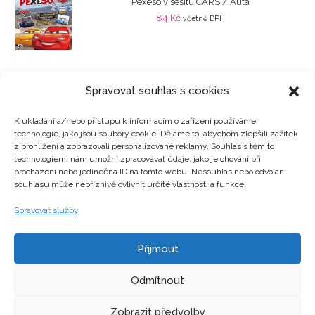
Pexeso v sešitu CARS / Auta
84
Kč
včetně DPH
Spravovat souhlas s cookies
K ukládání a/nebo přístupu k informacím o zařízení používáme
technologie, jako jsou soubory cookie. Děláme to, abychom zlepšili zážitek
Kategorie produktů
z prohlížení a zobrazovali personalizované reklamy. Souhlas s těmito
technologiemi nám umožní zpracovávat údaje, jako je chování při
procházení nebo jedinečná ID na tomto webu. Nesouhlas nebo odvolání
souhlasu může nepříznivě ovlivnit určité vlastnosti a funkce.
Zajímavosti
Spravovat služby
Přijmout
Kontakty
Odmítnout
Zobrazit předvolby