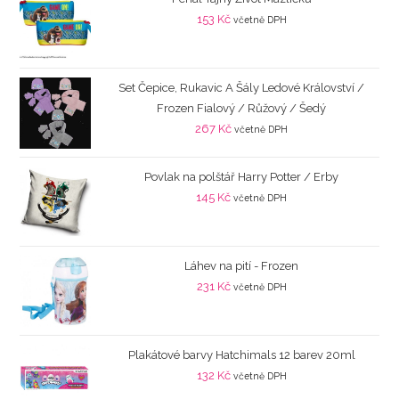
153
Kč
včetně DPH
Set Čepice, Rukavic A Šály Ledové Království /
Frozen Fialový / Růžový / Šedý
267
Kč
včetně DPH
Povlak na polštář Harry Potter / Erby
145
Kč
včetně DPH
Láhev na pití - Frozen
231
Kč
včetně DPH
Plakátové barvy Hatchimals 12 barev 20ml
132
Kč
včetně DPH