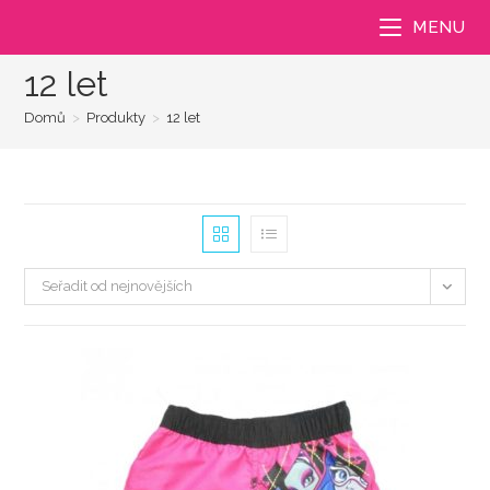
Přejít
MENU
k
obsahu
12 let
Domů
>
Produkty
>
12 let
Seřadit od nejnovějších