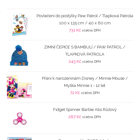
Povlečení do postýlky Paw Patrol / Tlapková Patrola
100 x 135 cm / 40 x 60 cm
731
Kč
včetně DPH
ZIMNÍ ČEPICE S BAMBULÍ / PAW PATROL /
TLAPKOVÁ PATROLA
243
Kč
včetně DPH
Přání k narozeninám Disney / Minnie Mouse /
Myška Minnie 1 - 12 let
72
Kč
včetně DPH
Fidget Spinner Barbie Abs Růžový
267
Kč
včetně DPH