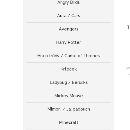
Angry Birds
Auta / Cars
T
Avengers
Harry Potter
Hra o trůny / Game of Thrones
An
Krteček
Ladybug / Beruška
Mickey Mouse
Mimoni / Já, padouch
Minecraft