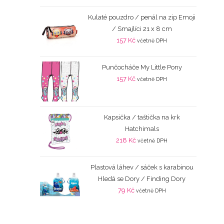
Kulaté pouzdro / penál na zip Emoji
/ Smajlíci 21 x 8 cm
157
Kč
včetně DPH
Punčocháče My Little Pony
157
Kč
včetně DPH
Kapsička / taštička na krk
Hatchimals
218
Kč
včetně DPH
Plastová láhev / sáček s karabinou
Hledá se Dory / Finding Dory
79
Kč
včetně DPH