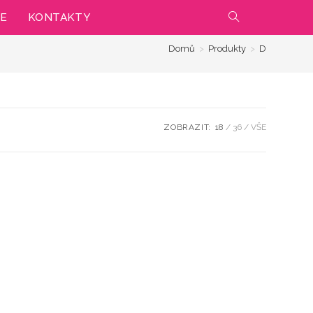
IE
KONTAKTY
PŘEPNOUT
Domů
>
Produkty
>
D
VYHLEDÁVÁNÍ
NA
WEBU
ZOBRAZIT:
18
36
VŠE