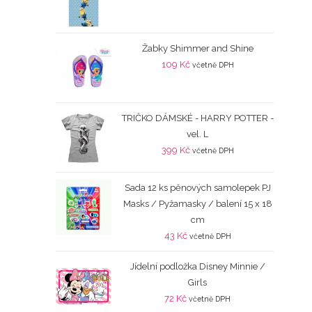
Žabky Shimmer and Shine
109
Kč
včetně DPH
TRIČKO DÁMSKÉ - HARRY POTTER -
vel. L
399
Kč
včetně DPH
Sada 12 ks pěnových samolepek PJ
Masks / Pyžamasky / balení 15 x 18
cm
43
Kč
včetně DPH
Jídelní podložka Disney Minnie /
Girls
72
Kč
včetně DPH