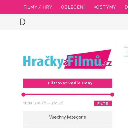
Přejít
FILMY / HRY
OBLEČENÍ
KOSTÝMY
D
k
obsahu
D
Filtrovat Podle Ceny
Minimální
Maximální
CENA:
310 KČ
—
320 KČ
FILTR
cena
cena
Všechny kategorie