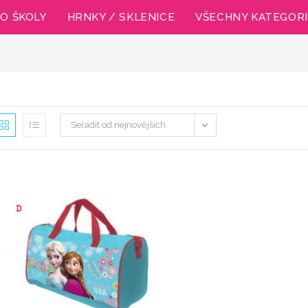
O ŠKOLY
HRNKY / SKLENICE
VŠECHNY KATEGOR
Seřadit od nejnovějších