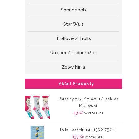
Spongebob
Star Wars
Trollové / Trolls
Unicorn / Jednorožec
Želvy Ninja
Akční Produkty
Ponožky Elsa / Frozen / Ledové
Království
43
Kč
včetně DPH
Dekorace Mimoni 150 X 75 Cm
133
Kč
včetně DPH