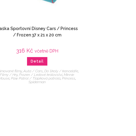
aška Sportovní Disney Cars / Princess
/ Frozen 37 x 21 x 20 cm
316
Kč
včetně DPH
Detail
imované filmy
,
Auta / Cars
,
Do školy / kanceláře
,
Filmy / Hry
,
Frozen / Ledové království
,
Minnie
Mouse
,
Paw Patrol / Tlapková patrola
,
Princess
,
Spiderman