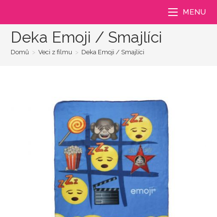
Přejít
MENU
k
obsahu
Deka Emoji / Smajlíci
Domů
>
Veci z filmu
>
Deka Emoji / Smajlíci