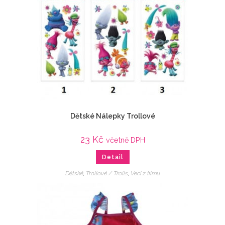
Dětské Nálepky Trollové
23
Kč
včetně DPH
Detail
Dětské
,
Trollové / Trolls
,
Veci z filmu