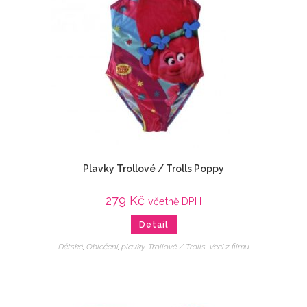
Plavky Trollové / Trolls Poppy
279
Kč
včetně DPH
Detail
Dětské
,
Oblečení
,
plavky
,
Trollové / Trolls
,
Veci z filmu