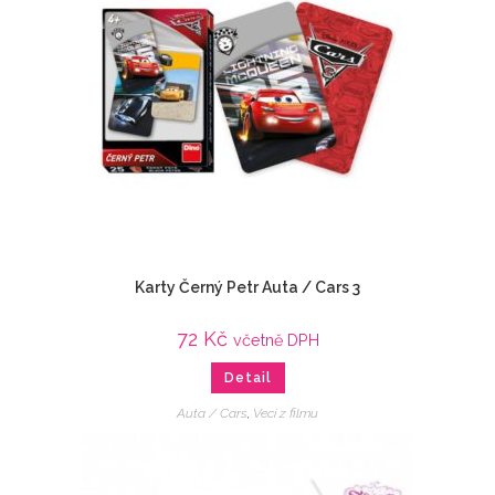
Karty Černý Petr Auta / Cars 3
72
Kč
včetně DPH
Detail
Auta / Cars
,
Veci z filmu