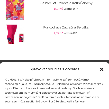
Vlasový Set Trollové / Trolls Červený
119
Kč
včetně DPH
Punčocháče Zázračná Beruška
170
Kč
včetně DPH
Spravovat souhlas s cookies
Kategorie produktů
K ukládání a/nebo přístupu k informacím o zařízení používáme
technologie, jako jsou soubory cookie. Děláme to, abychom zlepšili zážitek
z prohlížení a zobrazovali personalizované reklamy. Souhlas s těmito
technologiemi nám umožní zpracovávat údaje, jako je chování při
procházení nebo jedinečná ID na tomto webu. Nesouhlas nebo odvolání
Zajímavosti
souhlasu může nepříznivě ovlivnit určité vlastnosti a funkce.