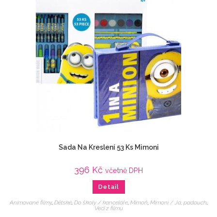
Sada Na Kreslení 53 Ks Mimoni
396
Kč
včetně DPH
Detail
Animované filmy
,
Dětské
,
Do školy / kanceláře
,
Mimoň
,
Mimoni / Já, padouch
,
Veci z filmu