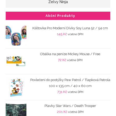
Želvy Ninja
Akční Produkty
Kšiltovka Pro Moderní Dívky Soy Luna 52 / 54 cm
145
Kč
včetně DPH
Obálka na peníze Mickey Mouse / Free
72
Kč
včetně DPH
Povlečení do postýlky Paw Patrol / Tlapková Patrola
100 x 135 cm / 40 x 60 cm
731
Kč
včetně DPH
Plavky Star Wars / Death Trooper
201
Kč
včetně DPH