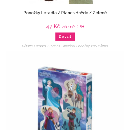
Ponožky Letadla / Planes Hnědé / Zelené
47
Kč
včetně DPH
Detail
Dětské
,
Letadla / Planes
,
Oblečení
,
Ponožky
,
Veci z filmu