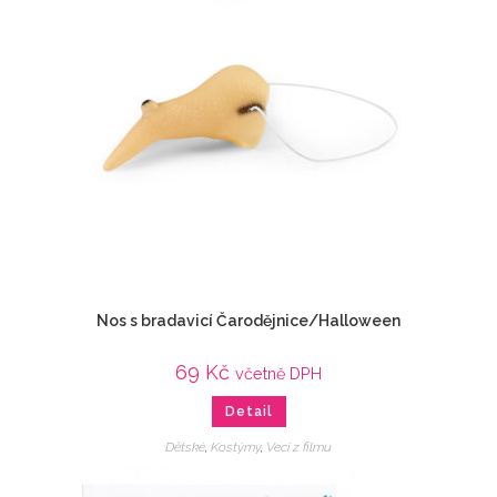
Nos s bradavicí Čarodějnice/Halloween
69
Kč
včetně DPH
Detail
Dětské
,
Kostýmy
,
Veci z filmu