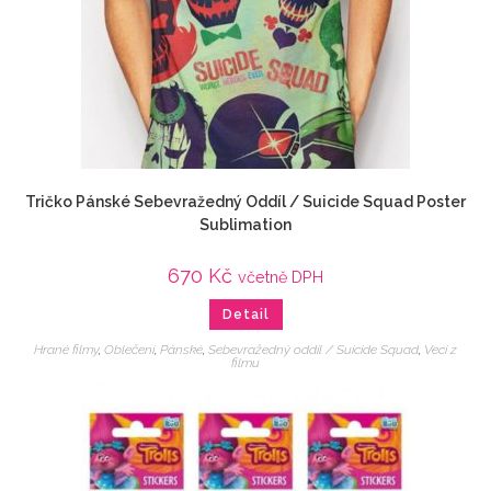
Tričko Pánské Sebevražedný Oddíl / Suicide Squad Poster
Sublimation
670
Kč
včetně DPH
Detail
Hrané filmy
,
Oblečení
,
Pánské
,
Sebevražedný oddíl / Suicide Squad
,
Veci z
filmu