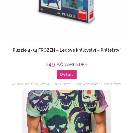
Puzzle 4×54 FROZEN – Ledové království – Přátelství
249
Kč
včetně DPH
Detail
Animované filmy
,
Dětské
,
Elsa
,
Frozen / Ledové království
,
Veci z filmu