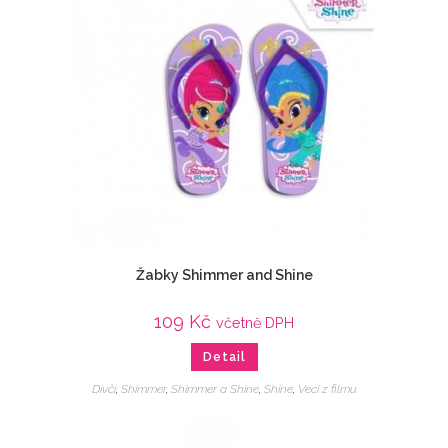
Žabky Shimmer and Shine
109
Kč
včetně DPH
Detail
Dívčí
,
Shimmer
,
Shimmer a Shine
,
Shine
,
Veci z filmu