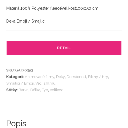
Materiál100% Polyester fleeceVelikost100x150 cm
Deka Emoji / Smajlíci
DETAIL
SKU:
GAT70953
Kategorií:
Animované filmy
,
Deky
,
Domácnost
,
Filmy / Hry
,
Smajlíci / Emoji
,
Veci z filmu
Štítky:
Barva
,
Délka
,
Typ
,
Velikost
Popis