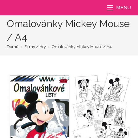
Přejít
MENU
k
obsahu
Omalovánky Mickey Mouse
/ A4
Domů
>
Filmy / Hry
>
Omalovánky Mickey Mouse / A4