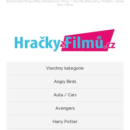
Animované filmy
,
Deky
,
Domácnost
,
Filmy / Hry
,
My little pony
,
Podzim / Zima
,
Veci z filmu
Všechny kategorie
Angry Birds
Auta / Cars
Avengers
Harry Potter