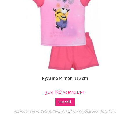
Pyžamo Mimoni 116 cm
304
Kč
včetně DPH
Detail
Animované filmy
,
Dětské
,
Filmy / Hry
,
Novinky
,
Oblečení
,
Veci z filmu