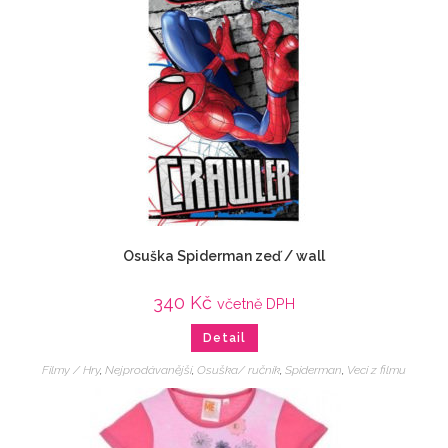
Osuška Spiderman zeď / wall
340
Kč
včetně DPH
Detail
Filmy / Hry
,
Nejprodávanější
,
Osuška/ ručník
,
Spiderman
,
Veci z filmu