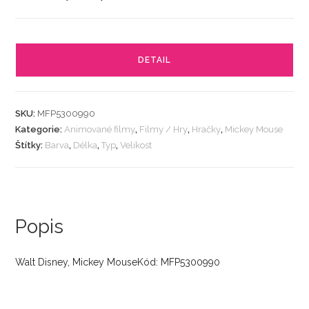
DETAIL
SKU:
MFP5300990
Kategorie:
Animované filmy
,
Filmy / Hry
,
Hračky
,
Mickey Mouse
Štítky:
Barva
,
Délka
,
Typ
,
Velikost
Popis
Walt Disney, Mickey MouseKód: MFP5300990