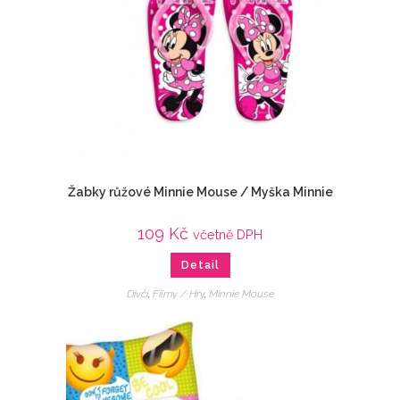
Žabky růžové Minnie Mouse / Myška Minnie
109
Kč
včetně DPH
Detail
Dívčí
,
Filmy / Hry
,
Minnie Mouse