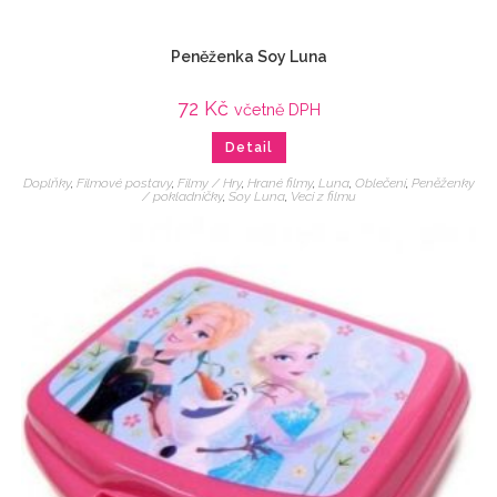
Peněženka Soy Luna
72
Kč
včetně DPH
Detail
Doplňky
,
Filmové postavy
,
Filmy / Hry
,
Hrané filmy
,
Luna
,
Oblečení
,
Peněženky
/ pokladničky
,
Soy Luna
,
Veci z filmu