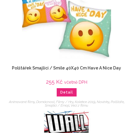
Polštářek Smajlíci / Smile 40X40 Cm Have A Nice Day
255
Kč
včetně DPH
Detail
Animované filmy
,
Domácnost
,
Filmy / Hry
,
Kolekce 2019
,
Novinky
,
Polštáře
,
Smajlíci / Emoji
,
Veci z filmu