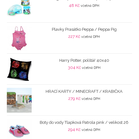
48
Kč
včetně DPH
Plavky Prasátko Peppa / Peppa Pig
227
Kč
včetně DPH
Harry Potter, polštář 40x40
304
Kč
včetně DPH
HRACÍ KARTY / MINECRAFT / KRABIČKA
279
Kč
včetně DPH
Boty do vody Tlapková Patrola pink / velikost 26
294
Kč
včetně DPH