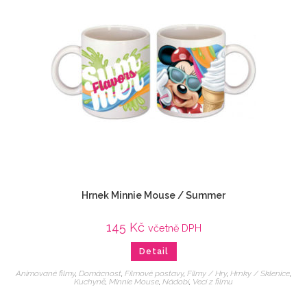
Hrnek Minnie Mouse / Summer
145
Kč
včetně DPH
Detail
Animované filmy
,
Domácnost
,
Filmové postavy
,
Filmy / Hry
,
Hrnky / Sklenice
,
Kuchyně
,
Minnie Mouse
,
Nádobí
,
Veci z filmu