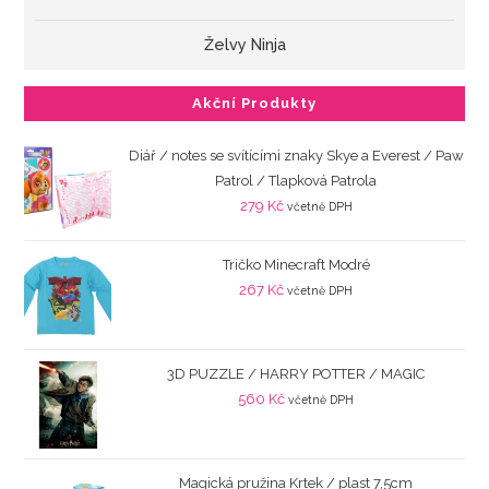
Želvy Ninja
Akční Produkty
Diář / notes se svítícími znaky Skye a Everest / Paw
Patrol / Tlapková Patrola
279
Kč
včetně DPH
Tričko Minecraft Modré
267
Kč
včetně DPH
3D PUZZLE / HARRY POTTER / MAGIC
560
Kč
včetně DPH
Magická pružina Krtek / plast 7,5cm