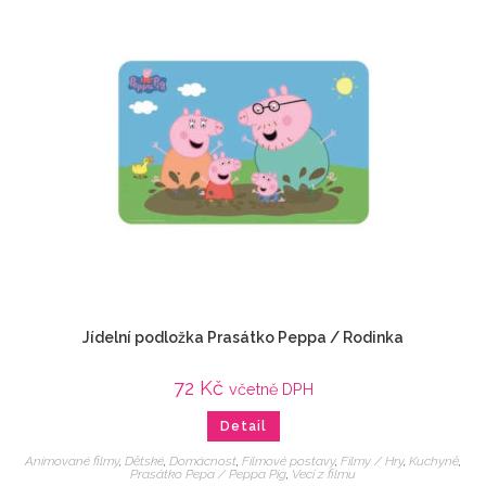
Jídelní podložka Prasátko Peppa / Rodinka
72
Kč
včetně DPH
Detail
Animované filmy
,
Dětské
,
Domácnost
,
Filmové postavy
,
Filmy / Hry
,
Kuchyně
,
Prasátko Pepa / Peppa Pig
,
Veci z filmu