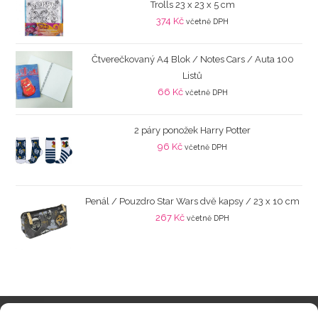
Trolls 23 x 23 x 5 cm
374
Kč
včetně DPH
Čtverečkovaný A4 Blok / Notes Cars / Auta 100
Listů
66
Kč
včetně DPH
2 páry ponožek Harry Potter
96
Kč
včetně DPH
Penál / Pouzdro Star Wars dvě kapsy / 23 x 10 cm
267
Kč
včetně DPH