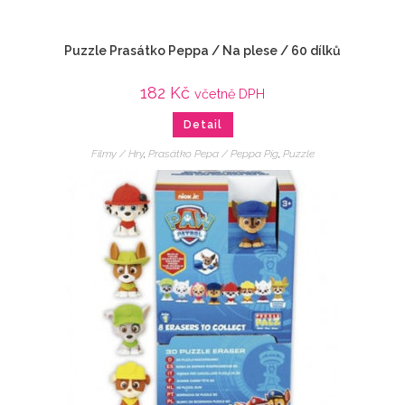
Puzzle Prasátko Peppa / Na plese / 60 dílků
182
Kč
včetně DPH
Detail
Filmy / Hry
,
Prasátko Pepa / Peppa Pig
,
Puzzle