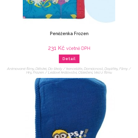
Peněženka Frozen
231
Kč
včetně DPH
Detail
Animované filmy
,
Dětské
,
Do školy / kanceláře
,
Domácnost
,
Doplňky
,
Filmy /
Hry
,
Frozen / Ledové království
,
Oblečení
,
Veci z filmu