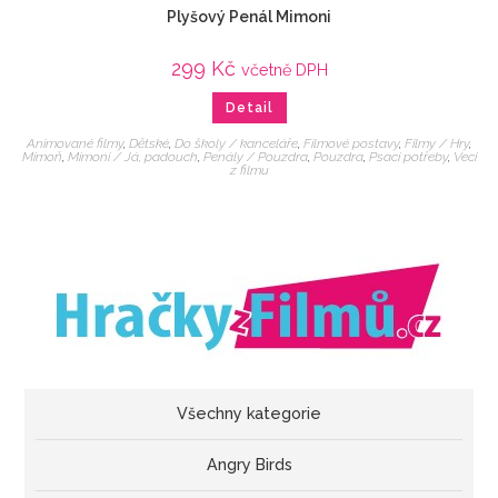
Plyšový Penál Mimoni
299
Kč
včetně DPH
Detail
Animované filmy
,
Dětské
,
Do školy / kanceláře
,
Filmové postavy
,
Filmy / Hry
,
Mimoň
,
Mimoni / Já, padouch
,
Penály / Pouzdra
,
Pouzdra
,
Psací potřeby
,
Veci
z filmu
Všechny kategorie
Angry Birds