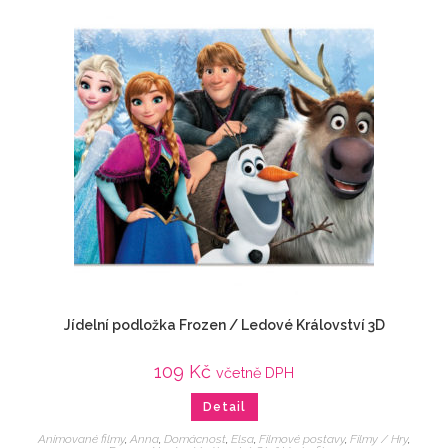
Jídelní podložka Frozen / Ledové Království 3D
109
Kč
včetně DPH
Detail
Animované filmy
,
Anna
,
Domácnost
,
Elsa
,
Filmové postavy
,
Filmy / Hry
,