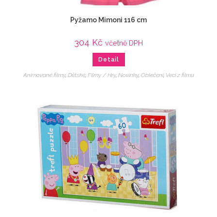
Pyžamo Mimoni 116 cm
304
Kč
včetně DPH
Detail
Animované filmy
,
Dětské
,
Filmy / Hry
,
Novinky
,
Oblečení
,
Veci z filmu