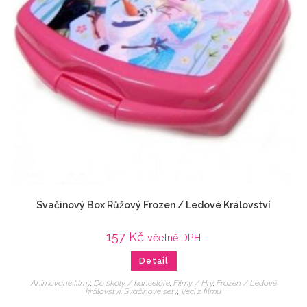
Svačinový Box Růžový Frozen / Ledové Království
157
Kč
včetně DPH
Detail
Animované filmy
,
Do školy / kanceláře
,
Filmy / Hry
,
Frozen / Ledové
království
,
Svačinové sety
,
Veci z filmu