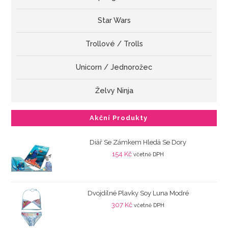
Star Wars
Trollové / Trolls
Unicorn / Jednorožec
Želvy Ninja
Akční Produkty
Diář Se Zámkem Hledá Se Dory
154
Kč
včetně DPH
Dvojdílné Plavky Soy Luna Modré
307
Kč
včetně DPH