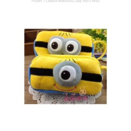
Frozen / Ledové království
,
Olaf
,
Veci z filmu