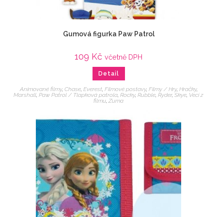
Gumová figurka Paw Patrol
109
Kč
včetně DPH
Detail
Animované filmy
,
Chase
,
Everest
,
Filmové postavy
,
Filmy / Hry
,
Hračky
,
Marshall
,
Paw Patrol / Tlapková patrola
,
Rocky
,
Rubble
,
Ryder
,
Skye
,
Veci z
filmu
,
Zuma