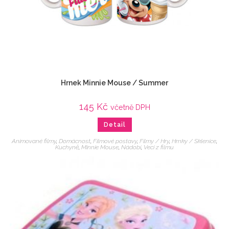
Hrnek Minnie Mouse / Summer
145
Kč
včetně DPH
Detail
Animované filmy
,
Domácnost
,
Filmové postavy
,
Filmy / Hry
,
Hrnky / Sklenice
,
Kuchyně
,
Minnie Mouse
,
Nádobí
,
Veci z filmu