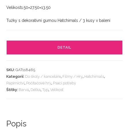
Velikost1.50×27.50×13.50
Tužky s dekorativní gumou Hatchimals / 3 kusy v balení
DETAIL
SKU:
GAT118465
Kategorií:
Do školy / kanceláře
,
Filmy / Hry
,
Hatchimals
,
Papírnictví
,
Počítačové hry
,
Psací potřeby
Štítky:
Barva
,
Délka
,
Typ
,
Velikost
Popis