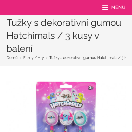
Přejít
MENU
k
obsahu
Tužky s dekorativní gumou
Hatchimals / 3 kusy v
balení
Domů
>
Filmy / Hry
>
Tužky s dekorativní gumou Hatchimals / 3 kusy