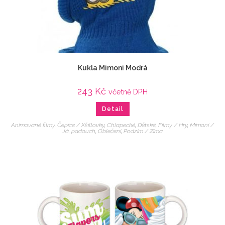
Kukla Mimoni Modrá
243
Kč
včetně DPH
Detail
Animované filmy
,
Čepice / Kšiltovky
,
Chlapecké
,
Dětské
,
Filmy / Hry
,
Mimoni /
Já, padouch
,
Oblečení
,
Podzim / Zima