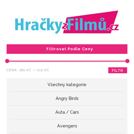
Filtrovat Podle Ceny
Minimální
Maximální
CENA:
180 KČ
—
210 KČ
FILTR
cena
cena
Všechny kategorie
Angry Birds
Auta / Cars
Avengers