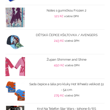
Notes s gumičkou Frozen 2
121
Kč
včetně DPH
DĚTSKÁ ČEPICE KŠILTOVKA / AVENGERS
243
Kč
včetně DPH
Župan Shimmer and Shine
450
Kč
včetně DPH
Sada čepice a šála pro kluky Hot Wheels velikost 51
- 54 cm
279
Kč
včetně DPH
Kryt Na Telefon Star Wars - Iphone 6/6S