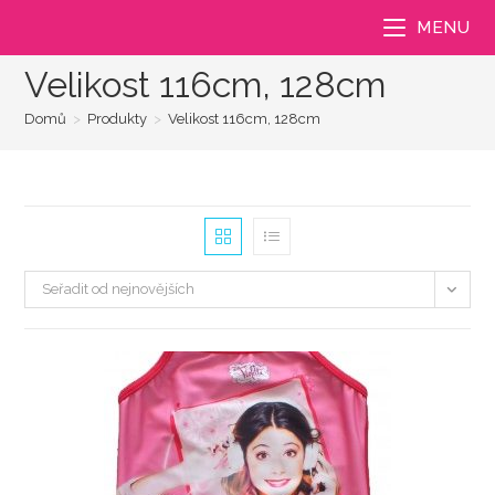
Přejít
MENU
k
obsahu
Velikost 116cm, 128cm
Domů
>
Produkty
>
Velikost 116cm, 128cm
Seřadit od nejnovějších