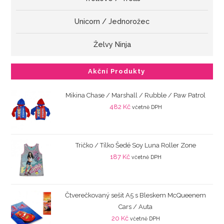
Unicorn / Jednorožec
Želvy Ninja
Akční Produkty
Mikina Chase / Marshall / Rubble / Paw Patrol
482
Kč
včetně DPH
Tričko / Tílko Šedé Soy Luna Roller Zone
187
Kč
včetně DPH
Čtverečkovaný sešit A5 s Bleskem McQueenem
Cars / Auta
20
Kč
včetně DPH