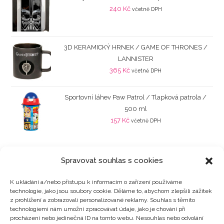
240
Kč
včetně DPH
3D KERAMICKÝ HRNEK / GAME OF THRONES /
LANNISTER
365
Kč
včetně DPH
Sportovní láhev Paw Patrol / Tlapková patrola /
500 ml
157
Kč
včetně DPH
Spravovat souhlas s cookies
K ukládání a/nebo přístupu k informacím o zařízení používáme
technologie, jako jsou soubory cookie. Děláme to, abychom zlepšili zážitek
Kategorie produktů
z prohlížení a zobrazovali personalizované reklamy. Souhlas s těmito
technologiemi nám umožní zpracovávat údaje, jako je chování při
procházení nebo jedinečná ID na tomto webu. Nesouhlas nebo odvolání