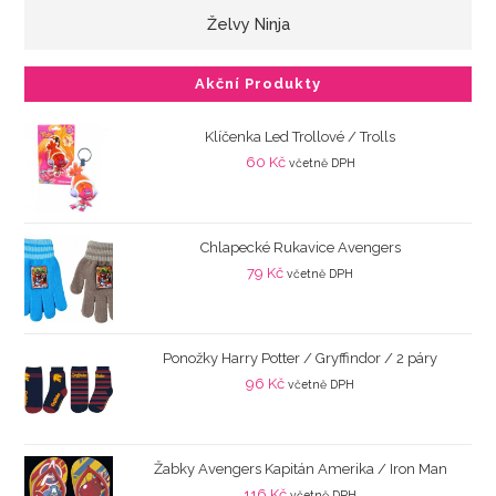
Želvy Ninja
Akční Produkty
Klíčenka Led Trollové / Trolls
60
Kč
včetně DPH
Chlapecké Rukavice Avengers
79
Kč
včetně DPH
Ponožky Harry Potter / Gryffindor / 2 páry
96
Kč
včetně DPH
Žabky Avengers Kapitán Amerika / Iron Man
116
Kč
včetně DPH