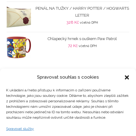
PENÁL NA TUŽKY / HARRY POTTER / HOGWARTS
LETTER
328
Kč
včetně DPH
Chlapecký hrnek s ouškem Paw Patrol
72
Kč
včetně DPH
Spravovat souhlas s cookies
K ukládání a/nebo přístupu k informacím o zařízení používáme
technologie, jako jsou soubory cookie. Děláme to, abychom zlepšili zážitek
Kategorie produktů
z prohlížení a zobrazovali personalizované reklamy. Souhlas s těmito
technologiemi nám umožní zpracovávat údaje, jako je chování při
procházení nebo jedinečná ID na tomto webu. Nesouhlas nebo odvolání
souhlasu může nepříznivě ovlivnit určité vlastnosti a funkce.
Zajímavosti
Spravovat služby