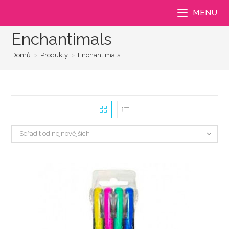
Přejít
MENU
k
obsahu
Enchantimals
Domů
>
Produkty
>
Enchantimals
Seřadit od nejnovějších