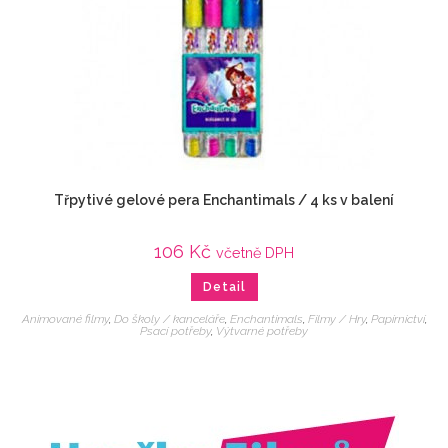
Třpytivé gelové pera Enchantimals / 4 ks v balení
106
Kč
včetně DPH
Detail
Animované filmy
,
Do školy / kanceláře
,
Enchantimals
,
Filmy / Hry
,
Papírnictví
,
Psací potřeby
,
Výtvarné potřeby