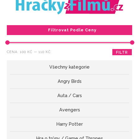
Filtrovat Podle Ceny
Minimální
Maximální
CENA:
100 KČ
—
110 KČ
FILTR
cena
cena
Všechny kategorie
Angry Birds
Auta / Cars
Avengers
Harry Potter
Hra o trůny / Game of Thrones