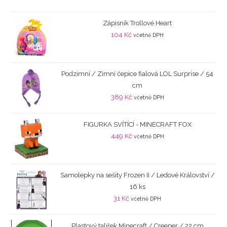
Zápisník Trollové Heart
104
Kč
včetně DPH
Podzimní / Zimní čepice fialová LOL Surprise / 54
cm
389
Kč
včetně DPH
FIGURKA SVÍTÍCÍ - MINECRAFT FOX
449
Kč
včetně DPH
Samolepky na sešity Frozen II / Ledové Království /
16 ks
31
Kč
včetně DPH
Plastový talířek Minecraft / Creeper / 22 cm