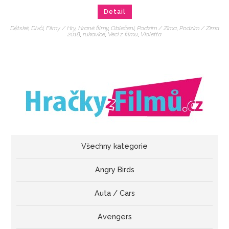
Detail
Dětské
,
Dívčí
,
Filmy / Hry
,
Hrané filmy
,
Oblečení
,
Podzim / Zima
,
Podzim / Zima
2018
,
rukavice
,
Veci z filmu
,
Violetta
Všechny kategorie
Angry Birds
Auta / Cars
Avengers