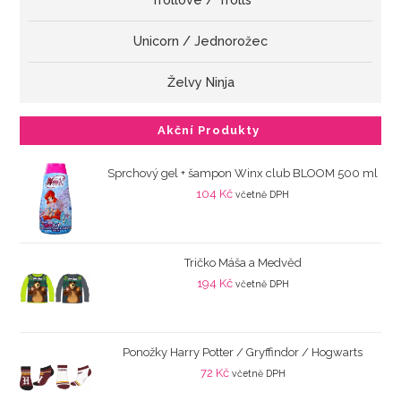
Trollové / Trolls
Unicorn / Jednorožec
Želvy Ninja
Akční Produkty
Sprchový gel + šampon Winx club BLOOM 500 ml
104
Kč
včetně DPH
Tričko Máša a Medvěd
194
Kč
včetně DPH
Ponožky Harry Potter / Gryffindor / Hogwarts
72
Kč
včetně DPH