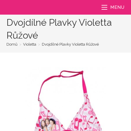
Přejít
MENU
k
obsahu
Dvojdílné Plavky Violetta
Růžové
Domů
>
Violetta
>
Dvojdílné Plavky Violetta Růžové