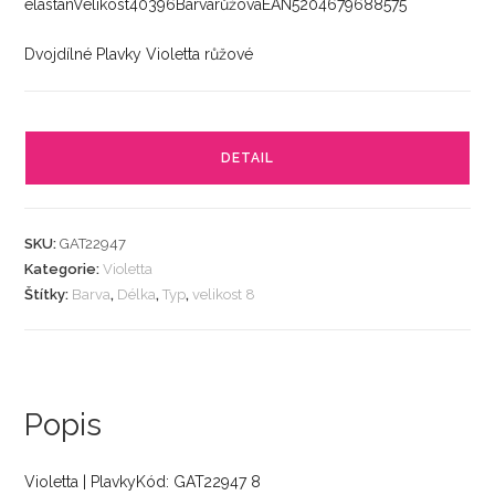
elastanVelikost40396BarvarůžováEAN5204679688575
Dvojdílné Plavky Violetta růžové
DETAIL
SKU:
GAT22947
Kategorie:
Violetta
Štítky:
Barva
,
Délka
,
Typ
,
velikost 8
Popis
Violetta | PlavkyKód: GAT22947 8