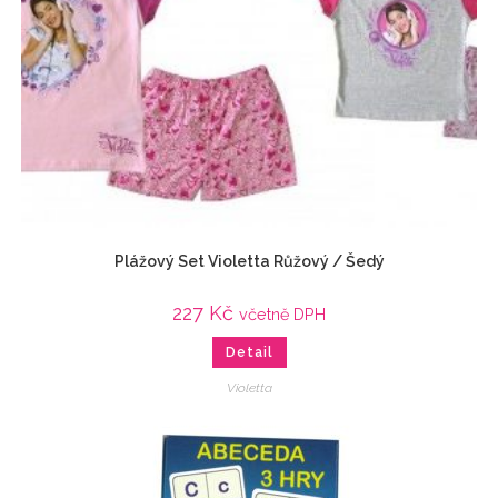
Plážový Set Violetta Růžový / Šedý
227
Kč
včetně DPH
Detail
Violetta