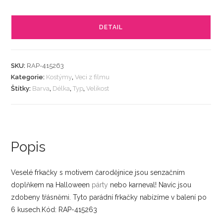
DETAIL
SKU:
RAP-415263
Kategorie:
Kostýmy
,
Veci z filmu
Štítky:
Barva
,
Délka
,
Typ
,
Velikost
Popis
Veselé frkačky s motivem čarodějnice jsou senzačním
doplňkem na Halloween
párty
nebo karneval! Navíc jsou
zdobeny třásněmi. Tyto parádní frkačky nabízíme v balení po
6 kusech.Kód: RAP-415263