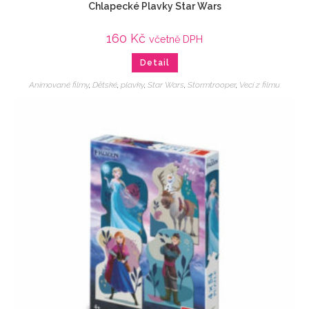
Chlapecké Plavky Star Wars
160
Kč
včetně DPH
Detail
Animované filmy
,
Dětské
,
plavky
,
Star Wars
,
Stormtrooper
,
Veci z filmu