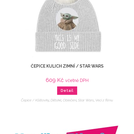
ČEPICE KULICH ZIMNÍ / STAR WARS
609
Kč
včetně DPH
Detail
Čepice / Kšiltovky
,
Dětské
,
Oblečení
,
Star Wars
,
Veci z filmu