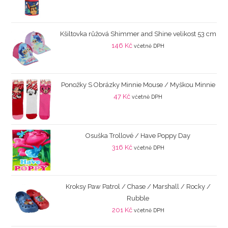
Kšiltovka růžová Shimmer and Shine velikost 53 cm
146
Kč
včetně DPH
Ponožky S Obrázky Minnie Mouse / Myškou Minnie
47
Kč
včetně DPH
Osuška Trollové / Have Poppy Day
316
Kč
včetně DPH
Kroksy Paw Patrol / Chase / Marshall / Rocky /
Rubble
201
Kč
včetně DPH