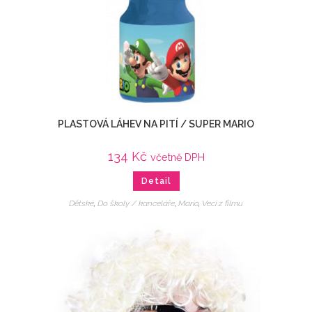
PLASTOVÁ LÁHEV NA PITÍ / SUPER MARIO
134
Kč
včetně DPH
Detail
Dětské
,
Do školy / kanceláře
,
Mario
,
Veci z filmu