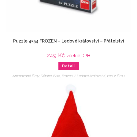
Puzzle 4×54 FROZEN – Ledové království – Přátelství
249
Kč
včetně DPH
Detail
Animované filmy
,
Dětské
,
Elsa
,
Frozen / Ledové království
,
Veci z filmu