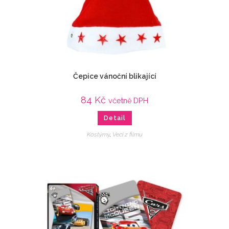
Čepice vánoční blikající
84
Kč
včetně DPH
Detail
Kostýmy
,
Veci z filmu