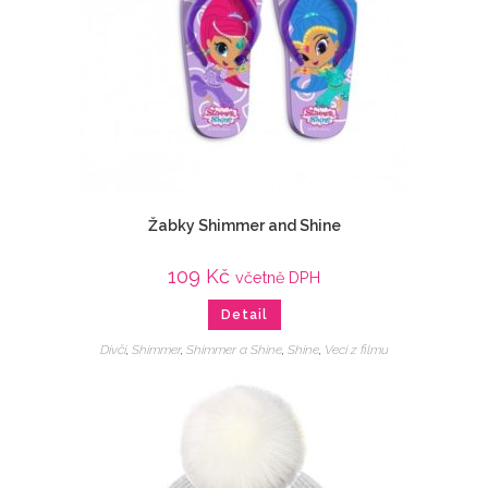
Žabky Shimmer and Shine
109
Kč
včetně DPH
Detail
Dívčí
,
Shimmer
,
Shimmer a Shine
,
Shine
,
Veci z filmu