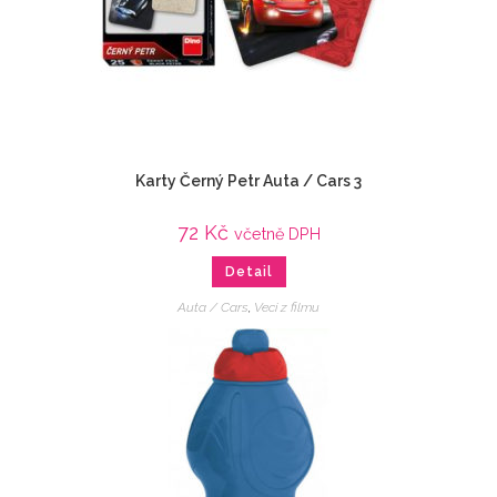
Karty Černý Petr Auta / Cars 3
72
Kč
včetně DPH
Detail
Auta / Cars
,
Veci z filmu