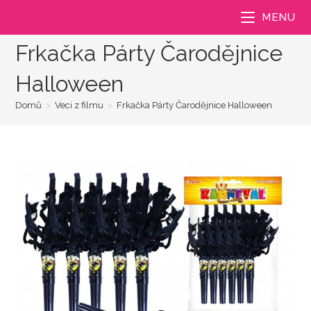
Přejít
MENU
k
obsahu
Frkačka Párty Čarodějnice
Halloween
Domů
>
Veci z filmu
>
Frkačka Párty Čarodějnice Halloween