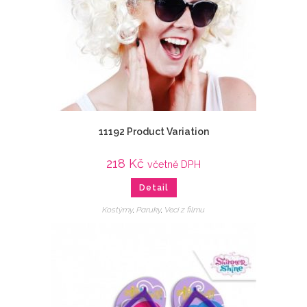
11192 Product Variation
218
Kč
včetně DPH
Detail
Kostýmy
,
Paruky
,
Veci z filmu