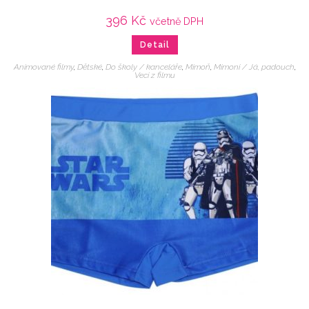
396
Kč
včetně DPH
Detail
Animované filmy
,
Dětské
,
Do školy / kanceláře
,
Mimoň
,
Mimoni / Já, padouch
,
Veci z filmu