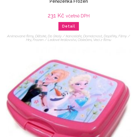
Peněženka Frozen
231
Kč
včetně DPH
Detail
Animované filmy
,
Dětské
,
Do školy / kanceláře
,
Domácnost
,
Doplňky
,
Filmy /
Hry
,
Frozen / Ledové království
,
Oblečení
,
Veci z filmu