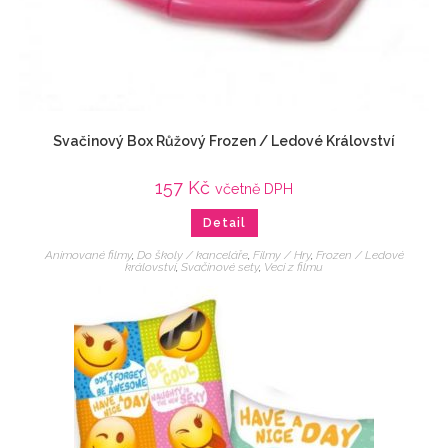
Svačinový Box Růžový Frozen / Ledové Království
157
Kč
včetně DPH
Detail
Animované filmy
,
Do školy / kanceláře
,
Filmy / Hry
,
Frozen / Ledové
království
,
Svačinové sety
,
Veci z filmu