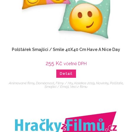
Polštářek Smajlíci / Smile 40X40 Cm Have A Nice Day
255
Kč
včetně DPH
Detail
Animované filmy
,
Domácnost
,
Filmy / Hry
,
Kolekce 2019
,
Novinky
,
Polštáře
,
Smajlíci / Emoji
,
Veci z filmu