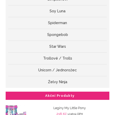
Soy Luna
Spiderman
Spongebob
Star Wars
Trollové / Trolls
Unicorn / Jednorožec
Želvy Ninja
Akční Produkty
Legíny My Little Pony
218
Kč
včetně DPH