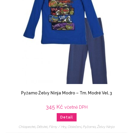
Pyžamo Želvy Ninja Modro – Tm. Modré Vel. 3
345
Kč
včetně DPH
Detail
Chlapecké
,
Dětské
,
Filmy / Hry
,
Oblečení
,
Pyžama
,
Želvy Ninja