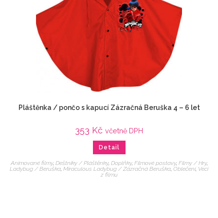
Pláštěnka / pončo s kapucí Zázračná Beruška 4 – 6 let
353
Kč
včetně DPH
Detail
Animované filmy
,
Deštníky / Pláštěnky
,
Doplňky
,
Filmové postavy
,
Filmy / Hry
,
Ladybug / Beruška
,
Miraculous Ladybug / Zázračná Beruška
,
Oblečení
,
Veci
z filmu