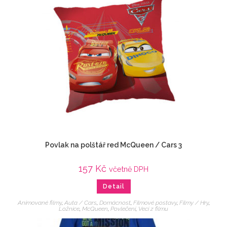
Povlak na polštář red McQueen / Cars 3
157
Kč
včetně DPH
Detail
Animované filmy
,
Auta / Cars
,
Domácnost
,
Filmové postavy
,
Filmy / Hry
,
Ložnice
,
McQueen
,
Povlečení
,
Veci z filmu