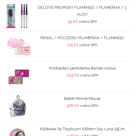
GELOVÉ PROPISKY FLAMINGO / PLAMEŇÁK / 3
KUSY
39
Kč
včetně DPH
PENÁL / POUZDRO PLAMEŇÁK / FLAMINGO
115
Kč
včetně DPH
Rozkládací peněženka Barbie růžová
254
Kč
včetně DPH
Batoh Minnie Mouse
328
Kč
včetně DPH
Kšiltovka Se Třpytivým Kšiltem Soy Luna 55Cm
146
Kč