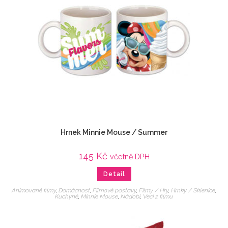
Hrnek Minnie Mouse / Summer
145
Kč
včetně DPH
Detail
Animované filmy
,
Domácnost
,
Filmové postavy
,
Filmy / Hry
,
Hrnky / Sklenice
,
Kuchyně
,
Minnie Mouse
,
Nádobí
,
Veci z filmu