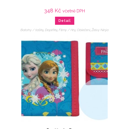
348
Kč
včetně DPH
Detail
Batohy / tašky
,
Doplňky
,
Filmy / Hry
,
Oblečení
,
Želvy Ninja