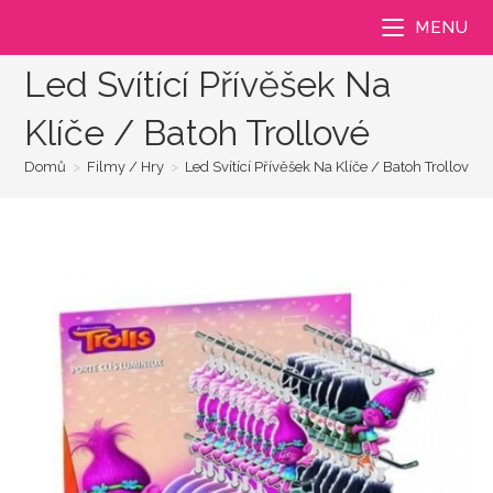
Přejít
MENU
k
obsahu
Led Svítící Přívěšek Na
Klíče / Batoh Trollové
Domů
>
Filmy / Hry
>
Led Svítící Přívěšek Na Klíče / Batoh Trollové