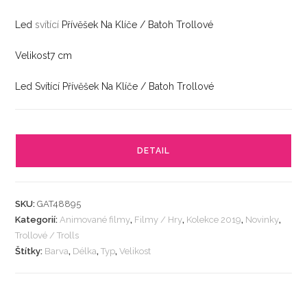
Led
svítící
Přívěšek Na Klíče / Batoh Trollové
Velikost7 cm
Led Svítící Přívěšek Na Klíče / Batoh Trollové
DETAIL
SKU:
GAT48895
Kategorií:
Animované filmy
,
Filmy / Hry
,
Kolekce 2019
,
Novinky
,
Trollové / Trolls
Štítky:
Barva
,
Délka
,
Typ
,
Velikost