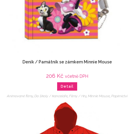
Deník / Památník se zámkem Minnie Mouse
206
Kč
včetně DPH
Detail
Animované filmy
,
Do školy / kanceláře
,
Filmy / Hry
,
Minnie Mouse
,
Papírnictví