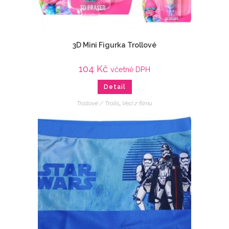
3D Mini Figurka Trollové
104
Kč
včetně DPH
Detail
Trollové / Trolls
,
Veci z filmu