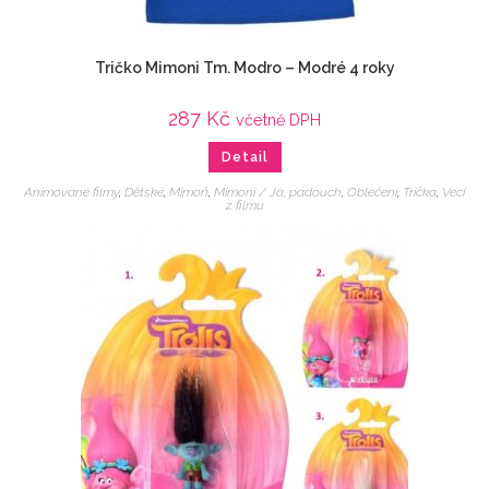
Tričko Mimoni Tm. Modro – Modré 4 roky
287
Kč
včetně DPH
Detail
Animované filmy
,
Dětské
,
Mimoň
,
Mimoni / Já, padouch
,
Oblečení
,
Trička
,
Veci
z filmu