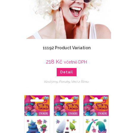
11192 Product Variation
218
Kč
včetně DPH
Detail
Kostýmy
,
Paruky
,
Veci z filmu