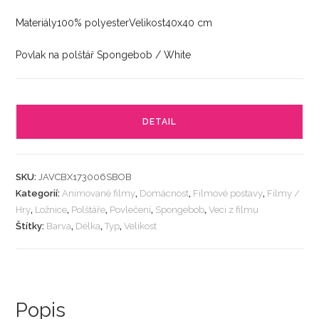
Materiály100% polyesterVelikost40x40 cm
Povlak na polštář Spongebob / White
DETAIL
SKU:
JAVCBX173006SBOB
Kategorií:
Animované filmy
,
Domácnost
,
Filmové postavy
,
Filmy /
Hry
,
Ložnice
,
Polštáře
,
Povlečení
,
Spongebob
,
Veci z filmu
Štítky:
Barva
,
Délka
,
Typ
,
Velikost
Popis