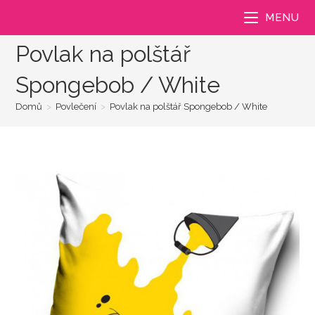
Přejít
MENU
k
obsahu
Povlak na polštář
Spongebob / White
Domů
>
Povlečení
>
Povlak na polštář Spongebob / White