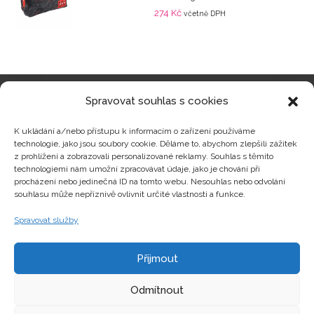
274
Kč
včetně DPH
Spravovat souhlas s cookies
Kategorie produktů
K ukládání a/nebo přístupu k informacím o zařízení používáme
technologie, jako jsou soubory cookie. Děláme to, abychom zlepšili zážitek
z prohlížení a zobrazovali personalizované reklamy. Souhlas s těmito
technologiemi nám umožní zpracovávat údaje, jako je chování při
procházení nebo jedinečná ID na tomto webu. Nesouhlas nebo odvolání
Zajímavosti
souhlasu může nepříznivě ovlivnit určité vlastnosti a funkce.
Spravovat služby
Kontakty
Přijmout
Odmítnout