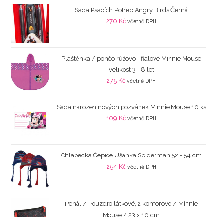
Sada Psacích Potřeb Angry Birds Černá
270
Kč
včetně DPH
Pláštěnka / pončo růžovo - fialové Minnie Mouse
velikost 3 - 8 let
275
Kč
včetně DPH
Sada narozeninových pozvánek Minnie Mouse 10 ks
109
Kč
včetně DPH
Chlapecká Čepice Ušanka Spiderman 52 - 54 cm
254
Kč
včetně DPH
Penál / Pouzdro látkové, 2 komorové / Minnie
Mouse / 23 x 10 cm