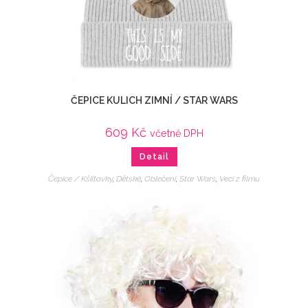
ČEPICE KULICH ZIMNÍ / STAR WARS
609
Kč
včetně DPH
Detail
Čepice / Kšiltovky
,
Dětské
,
Oblečení
,
Star Wars
,
Veci z filmu