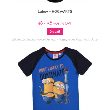
Láhev – HOGWARTS
487
Kč
včetně DPH
Detail
Dětské
,
Do školy / kanceláře
,
Harry Potter
,
Hrané filmy
,
Veci z filmu