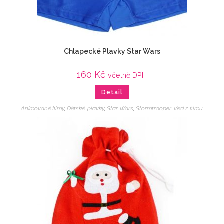
Chlapecké Plavky Star Wars
160
Kč
včetně DPH
Detail
Animované filmy
,
Dětské
,
plavky
,
Star Wars
,
Stormtrooper
,
Veci z filmu