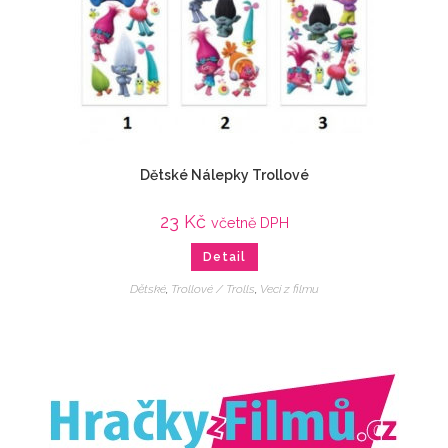
Dětské Nálepky Trollové
23
Kč
včetně DPH
Detail
Dětské
,
Trollové / Trolls
,
Veci z filmu