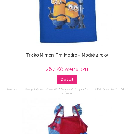
Tričko Mimoni Tm. Modro – Modré 4 roky
287
Kč
včetně DPH
Detail
Animované filmy
,
Dětské
,
Mimoň
,
Mimoni / Já, padouch
,
Oblečení
,
Trička
,
Veci
z filmu