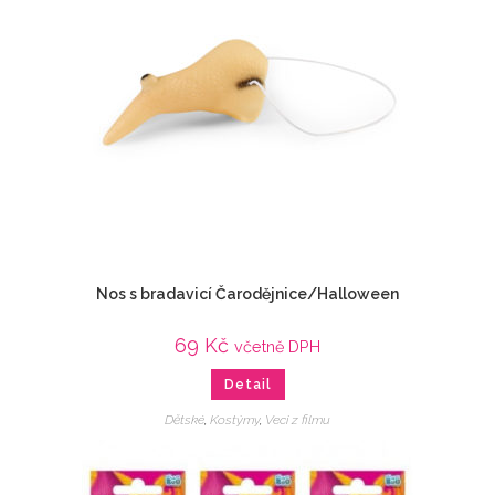
Nos s bradavicí Čarodějnice/Halloween
69
Kč
včetně DPH
Detail
Dětské
,
Kostýmy
,
Veci z filmu