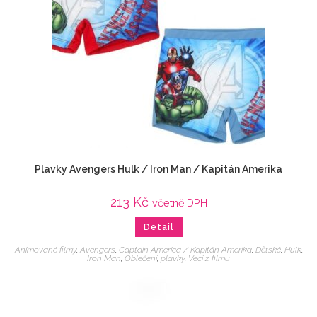
Plavky Avengers Hulk / Iron Man / Kapitán Amerika
213
Kč
včetně DPH
Detail
Animované filmy
,
Avengers
,
Captain America / Kapitán Amerika
,
Dětské
,
Hulk
,
Iron Man
,
Oblečení
,
plavky
,
Veci z filmu