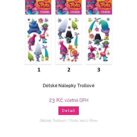
Dětské Nálepky Trollové
23
Kč
včetně DPH
Detail
Dětské
,
Trollové / Trolls
,
Veci z filmu