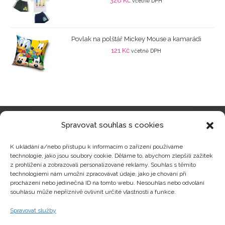
328
Kč
včetně DPH
Povlak na polštář Mickey Mouse a kamarádi
121
Kč
včetně DPH
Spravovat souhlas s cookies
Kategorie produktů
K ukládání a/nebo přístupu k informacím o zařízení používáme
technologie, jako jsou soubory cookie. Děláme to, abychom zlepšili zážitek
z prohlížení a zobrazovali personalizované reklamy. Souhlas s těmito
technologiemi nám umožní zpracovávat údaje, jako je chování při
procházení nebo jedinečná ID na tomto webu. Nesouhlas nebo odvolání
Zajímavosti
souhlasu může nepříznivě ovlivnit určité vlastnosti a funkce.
Spravovat služby