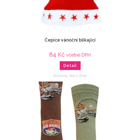
Čepice vánoční blikající
84
Kč
včetně DPH
Detail
Kostýmy
,
Veci z filmu