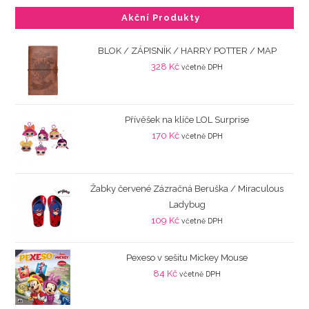
Akční Produkty
BLOK / ZÁPISNÍK / HARRY POTTER / MAP
328
Kč
včetně DPH
Přívěšek na klíče LOL Surprise
170
Kč
včetně DPH
Žabky červené Zázračná Beruška / Miraculous
Ladybug
109
Kč
včetně DPH
Pexeso v sešitu Mickey Mouse
84
Kč
včetně DPH