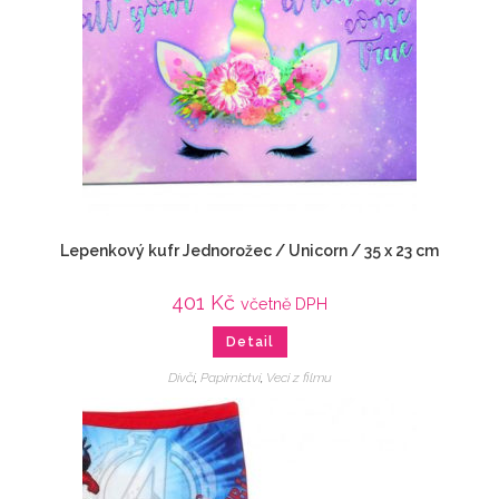
Lepenkový kufr Jednorožec / Unicorn / 35 x 23 cm
401
Kč
včetně DPH
Detail
Dívčí
,
Papírnictví
,
Veci z filmu