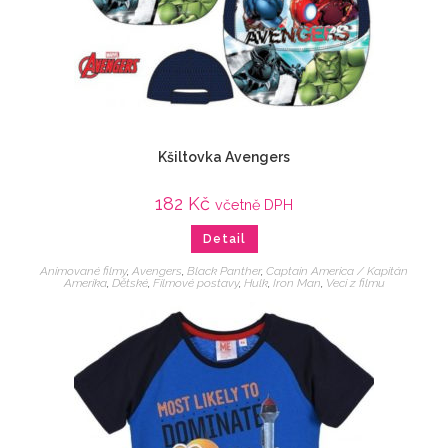
Kšiltovka Avengers
182
Kč
včetně DPH
Detail
Animované filmy
,
Avengers
,
Black Panther
,
Captain America / Kapitán
Amerika
,
Dětské
,
Filmové postavy
,
Hulk
,
Iron Man
,
Veci z filmu