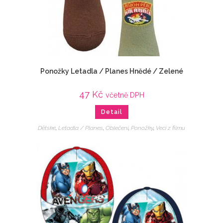
Ponožky Letadla / Planes Hnědé / Zelené
47
Kč
včetně DPH
Detail
Dětské
,
Letadla / Planes
,
Oblečení
,
Ponožky
,
Veci z filmu