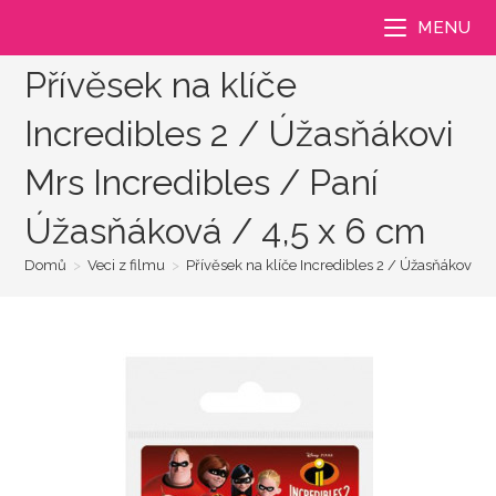
Přejít
MENU
k
obsahu
Přívěsek na klíče
Incredibles 2 / Úžasňákovi
Mrs Incredibles / Paní
Úžasňáková / 4,5 x 6 cm
Domů
>
Veci z filmu
>
Přívěsek na klíče Incredibles 2 / Úžasňákovi M