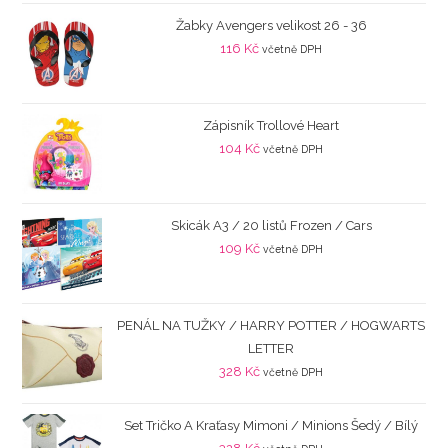
Žabky Avengers velikost 26 - 36
116
Kč
včetně DPH
Zápisník Trollové Heart
104
Kč
včetně DPH
Skicák A3 / 20 listů Frozen / Cars
109
Kč
včetně DPH
PENÁL NA TUŽKY / HARRY POTTER / HOGWARTS
LETTER
328
Kč
včetně DPH
Set Tričko A Kraťasy Mimoni / Minions Šedý / Bílý