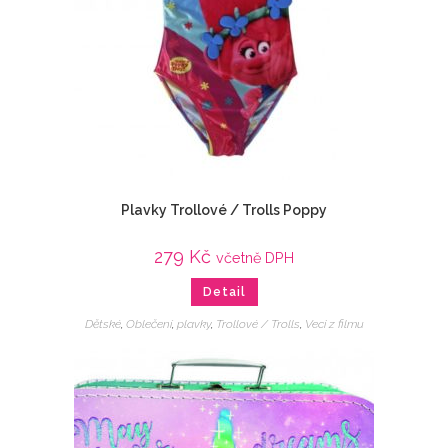
Plavky Trollové / Trolls Poppy
279
Kč
včetně DPH
Detail
Dětské
,
Oblečení
,
plavky
,
Trollové / Trolls
,
Veci z filmu