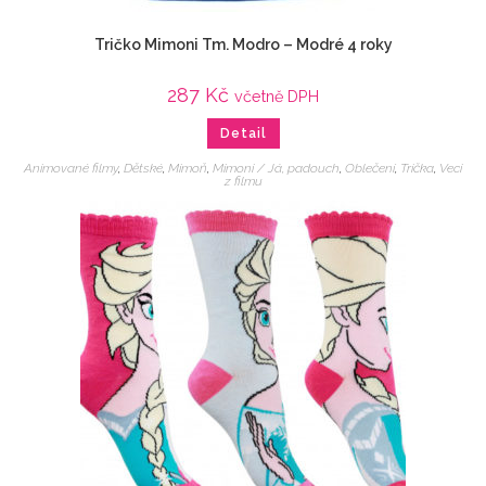
Tričko Mimoni Tm. Modro – Modré 4 roky
287
Kč
včetně DPH
Detail
Animované filmy
,
Dětské
,
Mimoň
,
Mimoni / Já, padouch
,
Oblečení
,
Trička
,
Veci
z filmu