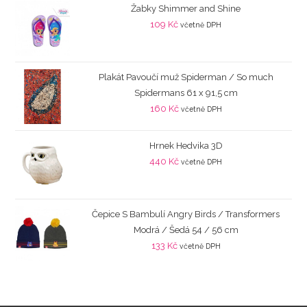
Žabky Shimmer and Shine
109
Kč
včetně DPH
Plakát Pavoučí muž Spiderman / So much
Spidermans 61 x 91,5 cm
160
Kč
včetně DPH
Hrnek Hedvika 3D
440
Kč
včetně DPH
Čepice S Bambulí Angry Birds / Transformers
Modrá / Šedá 54 / 56 cm
133
Kč
včetně DPH