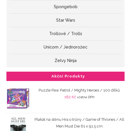
Spongebob
Star Wars
Trollové / Trolls
Unicorn / Jednorožec
Želvy Ninja
Akční Produkty
Puzzle Paw Patrol / Mighty Heroes / 100 dílků
182
Kč
včetně DPH
Plakát na stěnu Hra o trůny / Game of Thrones / All
Men Must Die 61 x 91,5 cm