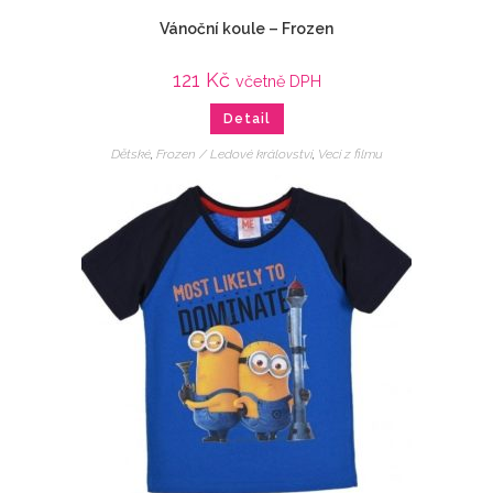
Vánoční koule – Frozen
121
Kč
včetně DPH
Detail
Dětské
,
Frozen / Ledové království
,
Veci z filmu