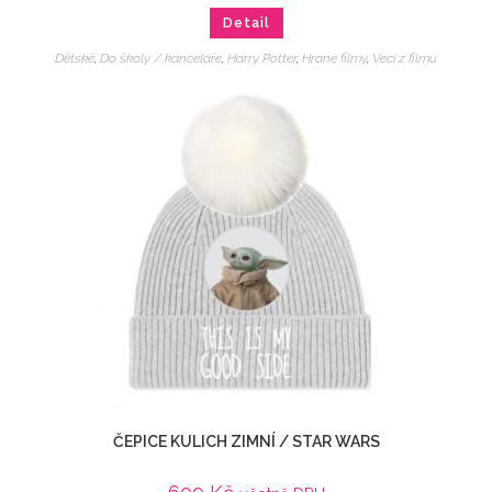
Detail
Dětské
,
Do školy / kanceláře
,
Harry Potter
,
Hrané filmy
,
Veci z filmu
ČEPICE KULICH ZIMNÍ / STAR WARS