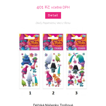
401
Kč
včetně DPH
Detail
Dívčí
,
Papírnictví
,
Veci z filmu
Dětské Nálepky Trollové