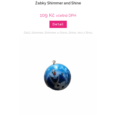
Žabky Shimmer and Shine
109
Kč
včetně DPH
Detail
Dívčí
,
Shimmer
,
Shimmer a Shine
,
Shine
,
Veci z filmu