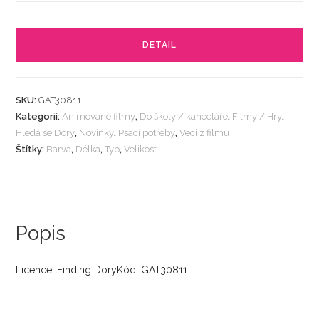
DETAIL
SKU:
GAT30811
Kategorií:
Animované filmy
,
Do školy / kanceláře
,
Filmy / Hry
,
Hledá se Dory
,
Novinky
,
Psací potřeby
,
Veci z filmu
Štítky:
Barva
,
Délka
,
Typ
,
Velikost
Popis
Licence: Finding DoryKód: GAT30811