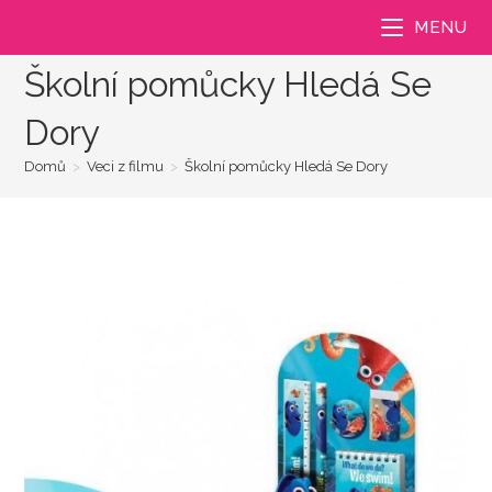
Přejít
MENU
k
obsahu
Školní pomůcky Hledá Se
Dory
Domů
>
Veci z filmu
>
Školní pomůcky Hledá Se Dory