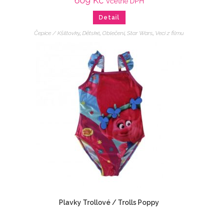
609
Kč
včetně DPH
Detail
Čepice / Kšiltovky
,
Dětské
,
Oblečení
,
Star Wars
,
Veci z filmu
Plavky Trollové / Trolls Poppy