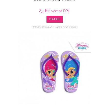
23
Kč
včetně DPH
Detail
Dětské
,
Trollové / Trolls
,
Veci z filmu