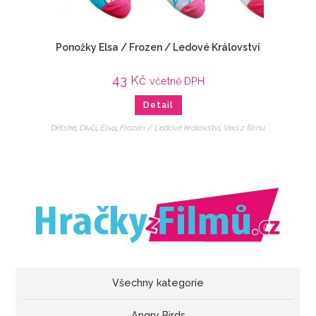
Ponožky Elsa / Frozen / Ledové Království
43
Kč
včetně DPH
Detail
Dětské
,
Dívčí
,
Elsa
,
Frozen / Ledové království
,
Veci z filmu
Všechny kategorie
Angry Birds