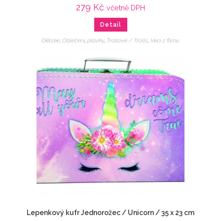
279
Kč
včetně DPH
Detail
Dětské
,
Oblečení
,
plavky
,
Trollové / Trolls
,
Veci z filmu
Lepenkový kufr Jednorožec / Unicorn / 35 x 23 cm