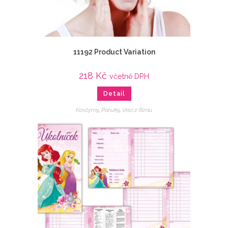
11192 Product Variation
218
Kč
včetně DPH
Detail
Kostýmy
,
Paruky
,
Veci z filmu