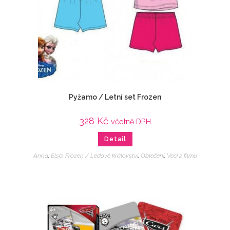
Pyžamo / Letní set Frozen
328
Kč
včetně DPH
Detail
Anna
,
Elsa
,
Frozen / Ledové království
,
Oblečení
,
Veci z filmu