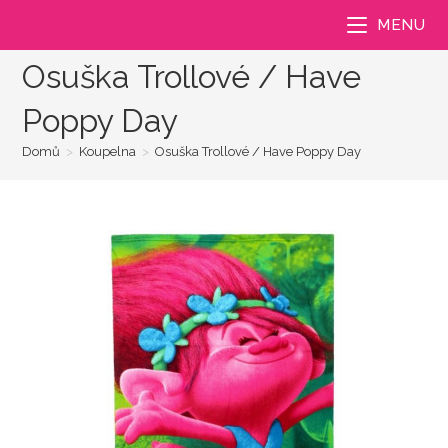
Přejít
MENU
k
obsahu
Osuška Trollové / Have
Poppy Day
Domů
>
Koupelna
>
Osuška Trollové / Have Poppy Day