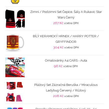
Zimní / Podzimní Set Čepice, Šály A Rukavic Star
Wars Černý
267
Kč
včetně DPH
BÍLÝ KERAMICKÝ HRNEK / HARRY POTTER /
GRYFFINDOR
304
Kč
včetně DPH
Omalovánky A4 CARS - Auta
96
Kč
včetně DPH
Plážový Set Zázračná Beruška / Miraculous
Ladybug Červený / Růžový
208
Kč
včetně DPH