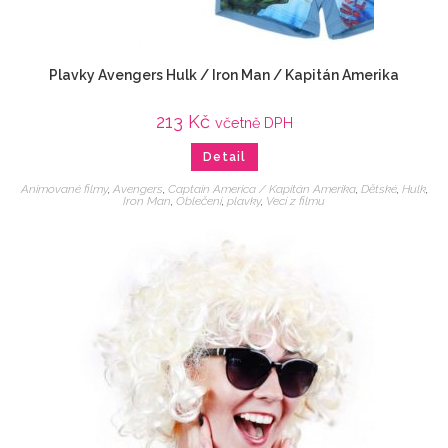
Plavky Avengers Hulk / Iron Man / Kapitán Amerika
213
Kč
včetně DPH
Detail
Animované filmy
,
Avengers
,
Captain America / Kapitán Amerika
,
Dětské
,
Hulk
,
Iron Man
,
Oblečení
,
plavky
,
Veci z filmu