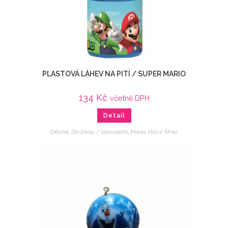
PLASTOVÁ LÁHEV NA PITÍ / SUPER MARIO
134
Kč
včetně DPH
Detail
Dětské
,
Do školy / kanceláře
,
Mario
,
Veci z filmu