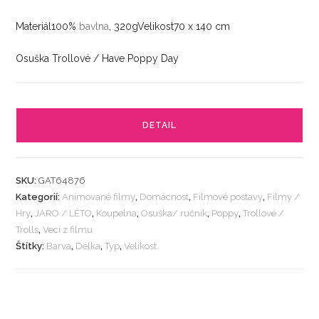
Materiál100%
bavlna
, 320gVelikost70 x 140 cm
Osuška Trollové / Have Poppy Day
DETAIL
SKU:
GAT64876
Kategorií:
Animované filmy
,
Domácnost
,
Filmové postavy
,
Filmy /
Hry
,
JARO / LÉTO
,
Koupelna
,
Osuška/ ručník
,
Poppy
,
Trollové /
Trolls
,
Veci z filmu
Štítky:
Barva
,
Délka
,
Typ
,
Velikost