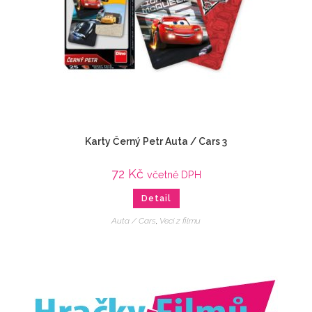
Karty Černý Petr Auta / Cars 3
72
Kč
včetně DPH
Detail
Auta / Cars
,
Veci z filmu