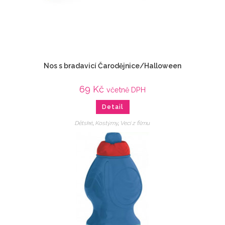
Nos s bradavicí Čarodějnice/Halloween
69
Kč
včetně DPH
Detail
Dětské
,
Kostýmy
,
Veci z filmu