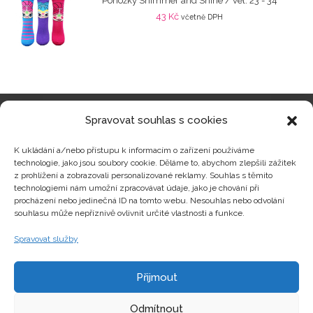
Ponožky Shimmer and Shine / vel: 23 - 34
43
Kč
včetně DPH
Spravovat souhlas s cookies
Kategorie produktů
K ukládání a/nebo přístupu k informacím o zařízení používáme
technologie, jako jsou soubory cookie. Děláme to, abychom zlepšili zážitek
z prohlížení a zobrazovali personalizované reklamy. Souhlas s těmito
technologiemi nám umožní zpracovávat údaje, jako je chování při
procházení nebo jedinečná ID na tomto webu. Nesouhlas nebo odvolání
Zajímavosti
souhlasu může nepříznivě ovlivnit určité vlastnosti a funkce.
Spravovat služby
Kontakty
Přijmout
Odmítnout