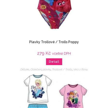
Plavky Trollové / Trolls Poppy
279
Kč
včetně DPH
Detail
Dětské
,
Oblečení
,
plavky
,
Trollové / Trolls
,
Veci z filmu