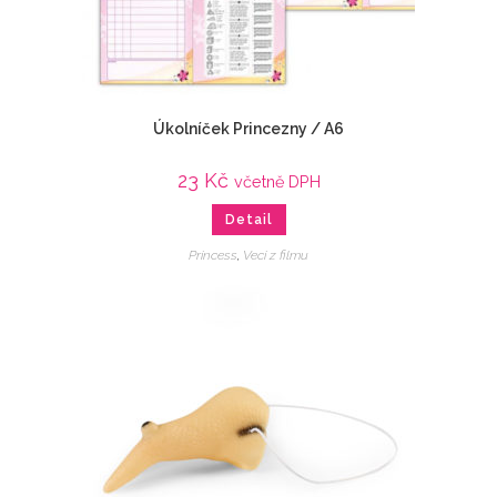
Úkolníček Princezny / A6
23
Kč
včetně DPH
Detail
Princess
,
Veci z filmu