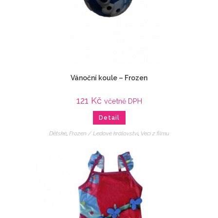
Vánoční koule – Frozen
121
Kč
včetně DPH
Detail
Dětské
,
Frozen / Ledové království
,
Veci z filmu