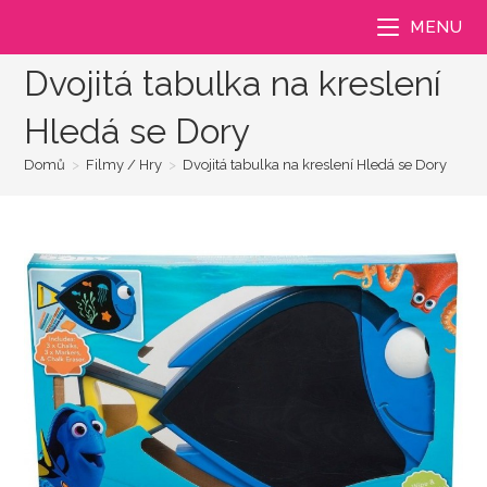
Přejít
MENU
k
obsahu
Dvojitá tabulka na kreslení
Hledá se Dory
Domů
>
Filmy / Hry
>
Dvojitá tabulka na kreslení Hledá se Dory