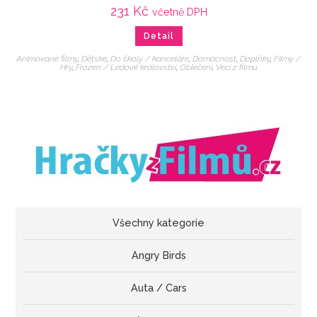
231
Kč
včetně DPH
Detail
Animované filmy
,
Dětské
,
Do školy / kanceláře
,
Domácnost
,
Doplňky
,
Filmy /
Hry
,
Frozen / Ledové království
,
Oblečení
,
Veci z filmu
Všechny kategorie
Angry Birds
Auta / Cars