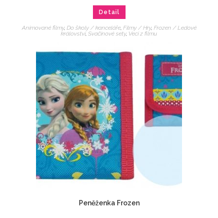
Detail
Animované filmy
,
Do školy / kanceláře
,
Filmy / Hry
,
Frozen / Ledové
království
,
Svačinové sety
,
Veci z filmu
Peněženka Frozen