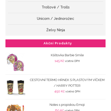
Trollové / Trolls
Unicorn / Jednorožec
Želvy Ninja
Akční Produkty
Kšiltovka Barbie Smile
145
Kč
včetně DPH
CESTOVNÍ TERMO HRNEK S PLASTOVÝM VÍČKEM
/ HARRY POTTER
450
Kč
včetně DPH
Notes s propiskou Emoji
60
Kč
včetně DPH