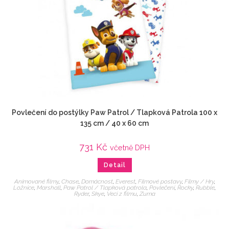
Povlečení do postýlky Paw Patrol / Tlapková Patrola 100 x
135 cm / 40 x 60 cm
731
Kč
včetně DPH
Detail
Animované filmy
,
Chase
,
Domácnost
,
Everest
,
Filmové postavy
,
Filmy / Hry
,
Ložnice
,
Marshall
,
Paw Patrol / Tlapková patrola
,
Povlečení
,
Rocky
,
Rubble
,
Ryder
,
Skye
,
Veci z filmu
,
Zuma