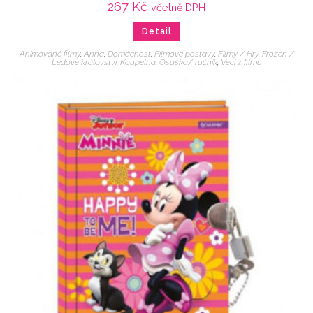
267
Kč
včetně DPH
Detail
Animované filmy
,
Anna
,
Domácnost
,
Filmové postavy
,
Filmy / Hry
,
Frozen /
Ledové království
,
Koupelna
,
Osuška/ ručník
,
Veci z filmu