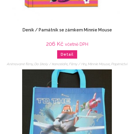
Deník / Památník se zámkem Minnie Mouse
206
Kč
včetně DPH
Detail
Animované filmy
,
Do školy / kanceláře
,
Filmy / Hry
,
Minnie Mouse
,
Papírnictví