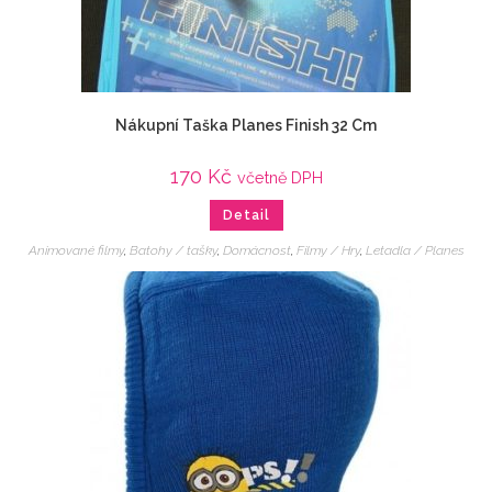
Nákupní Taška Planes Finish 32 Cm
170
Kč
včetně DPH
Detail
Animované filmy
,
Batohy / tašky
,
Domácnost
,
Filmy / Hry
,
Letadla / Planes