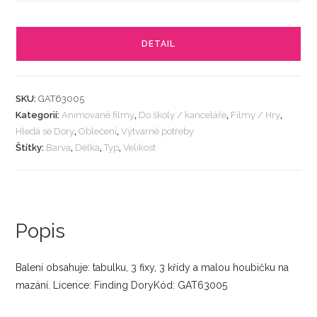
DETAIL
SKU:
GAT63005
Kategorií:
Animované filmy
,
Do školy / kanceláře
,
Filmy / Hry
,
Hledá se Dory
,
Oblečení
,
Výtvarné potřeby
Štítky:
Barva
,
Délka
,
Typ
,
Velikost
Popis
Balení obsahuje: tabulku, 3 fixy, 3 křídy a malou houbičku na
mazání. Licence: Finding DoryKód: GAT63005