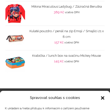
Mikina Miraculous Ladybug / Zázračná Beruška
389
Kč
včetně DPH
Kulaté pouzdro / penál na zip Emoji / Smajlíci 21 x
8 cm
157
Kč
včetně DPH
Krabička / lunch box na svačinu Mickey Mouse
145
Kč
včetně DPH
Spravovat souhlas s cookies
Kategorie produktů
K ukládání a/nebo přístupu k informacím o zařízení používáme