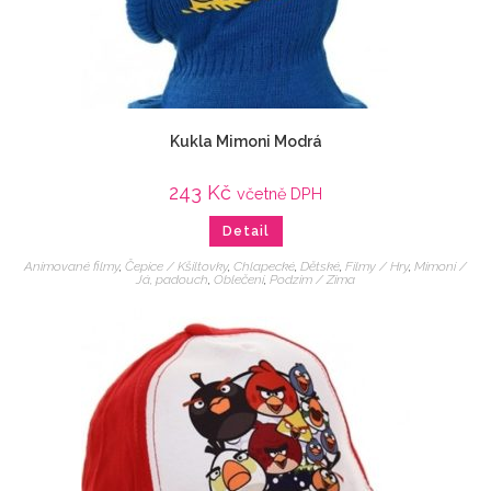
Kukla Mimoni Modrá
243
Kč
včetně DPH
Detail
Animované filmy
,
Čepice / Kšiltovky
,
Chlapecké
,
Dětské
,
Filmy / Hry
,
Mimoni /
Já, padouch
,
Oblečení
,
Podzim / Zima