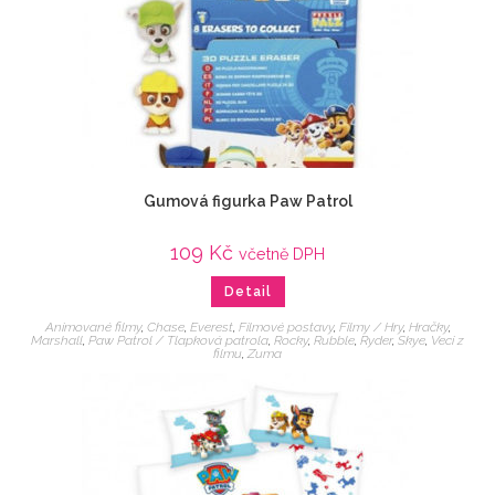
Gumová figurka Paw Patrol
109
Kč
včetně DPH
Detail
Animované filmy
,
Chase
,
Everest
,
Filmové postavy
,
Filmy / Hry
,
Hračky
,
Marshall
,
Paw Patrol / Tlapková patrola
,
Rocky
,
Rubble
,
Ryder
,
Skye
,
Veci z
filmu
,
Zuma