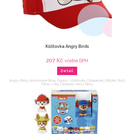
Kšiltovka Angry Birds
207
Kč
včetně DPH
Detail
Angry Birds
,
Animované filmy
,
Čepice / Kšiltovky
,
Chlapecké
,
Dětské
,
Dívčí
,
Filmy / Hry
,
Oblečení
,
Veci z filmu