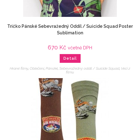
Tričko Pánské Sebevražedný Oddíl / Suicide Squad Poster
Sublimation
670
Kč
včetně DPH
Detail
Hrané filmy
,
Oblečení
,
Pánské
,
Sebevražedný oddíl / Suicide Squad
,
Veci z
filmu