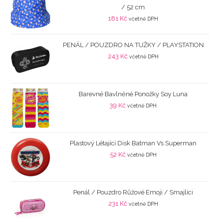
/ 52 cm
181
Kč
včetně DPH
PENÁL / POUZDRO NA TUŽKY / PLAYSTATION
243
Kč
včetně DPH
Barevné Bavlněné Ponožky Soy Luna
39
Kč
včetně DPH
Plastový Létající Disk Batman Vs Superman
52
Kč
včetně DPH
Penál / Pouzdro Růžové Emoji / Smajlíci
231
Kč
včetně DPH