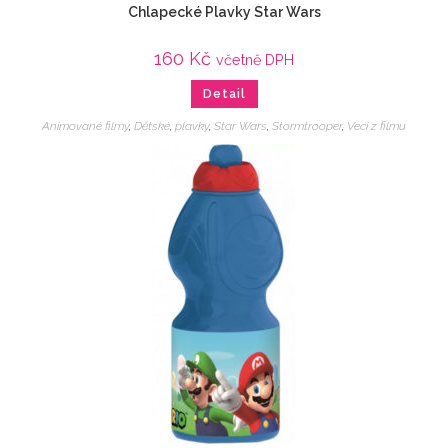
Chlapecké Plavky Star Wars
160
Kč
včetně DPH
Detail
Animované filmy
,
Dětské
,
plavky
,
Star Wars
,
Stormtrooper
,
Veci z filmu