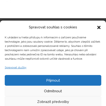
Spravovat souhlas s cookies
Kategorie produktů
K ukládání a/nebo přístupu k informacím o zařízení používáme
technologie, jako jsou soubory cookie. Děláme to, abychom zlepšili zážitek
z prohlížení a zobrazovali personalizované reklamy. Souhlas s těmito
technologiemi nám umožní zpracovávat údaje, jako je chování při
procházení nebo jedinečná ID na tomto webu. Nesouhlas nebo odvolání
Zajímavosti
souhlasu může nepříznivě ovlivnit určité vlastnosti a funkce.
Spravovat služby
Kontakty
Přijmout
Odmítnout
Zobrazit předvolby
Copyright © hrackyzfilmu.cz Všechna práva vyhrazena.