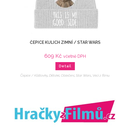
ČEPICE KULICH ZIMNÍ / STAR WARS
609
Kč
včetně DPH
Detail
Čepice / Kšiltovky
,
Dětské
,
Oblečení
,
Star Wars
,
Veci z filmu