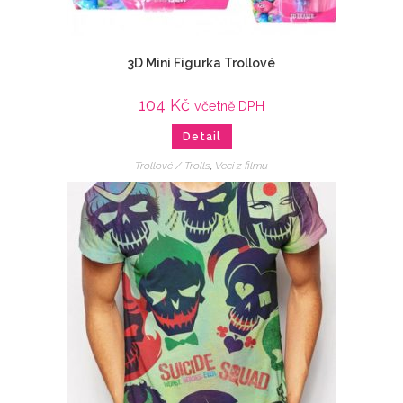
3D Mini Figurka Trollové
104
Kč
včetně DPH
Detail
Trollové / Trolls
,
Veci z filmu