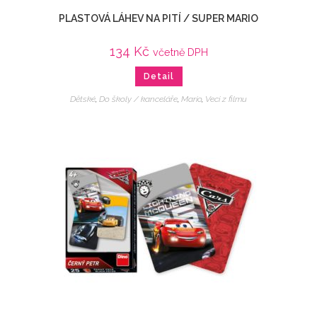
PLASTOVÁ LÁHEV NA PITÍ / SUPER MARIO
134
Kč
včetně DPH
Detail
Dětské
,
Do školy / kanceláře
,
Mario
,
Veci z filmu