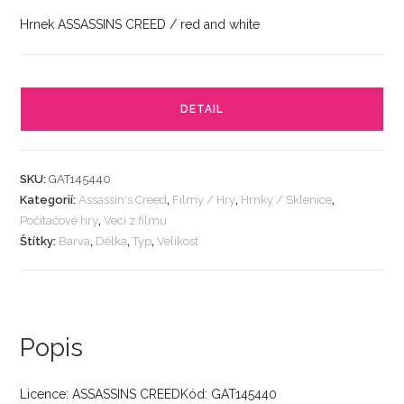
Hrnek ASSASSINS CREED / red and white
DETAIL
SKU:
GAT145440
Kategorií:
Assassin's Creed
,
Filmy / Hry
,
Hrnky / Sklenice
,
Počítačové hry
,
Veci z filmu
Štítky:
Barva
,
Délka
,
Typ
,
Velikost
Popis
Licence: ASSASSINS CREEDKód: GAT145440