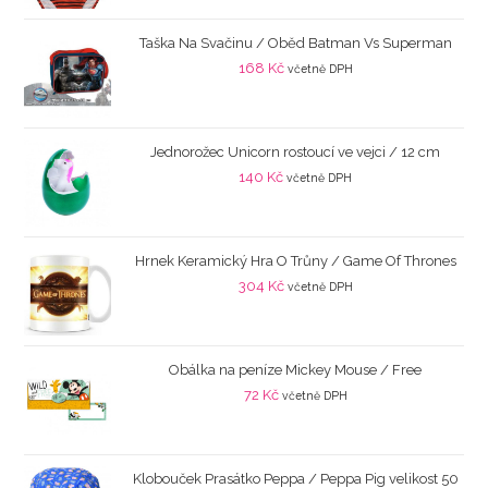
Taška Na Svačinu / Oběd Batman Vs Superman
168
Kč
včetně DPH
Jednorožec Unicorn rostoucí ve vejci / 12 cm
140
Kč
včetně DPH
Hrnek Keramický Hra O Trůny / Game Of Thrones
304
Kč
včetně DPH
Obálka na peníze Mickey Mouse / Free
72
Kč
včetně DPH
Klobouček Prasátko Peppa / Peppa Pig velikost 50