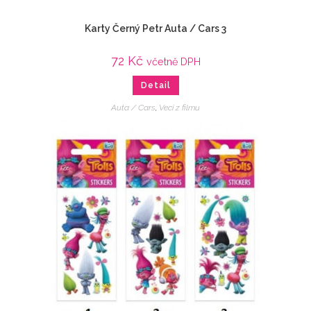
Karty Černý Petr Auta / Cars 3
72
Kč
včetně DPH
Detail
Auta / Cars
,
Veci z filmu