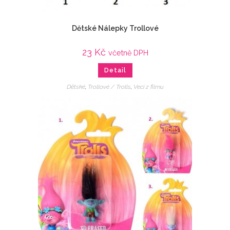
Dětské Nálepky Trollové
23
Kč
včetně DPH
Detail
Dětské
,
Trollové / Trolls
,
Veci z filmu