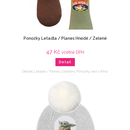
Ponožky Letadla / Planes Hnědé / Zelené
47
Kč
včetně DPH
Detail
Dětské
,
Letadla / Planes
,
Oblečení
,
Ponožky
,
Veci z filmu