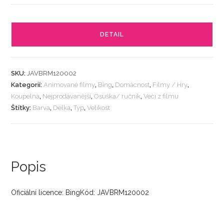
DETAIL
SKU:
JAVBRM120002
Kategorií:
Animované filmy
,
Bing
,
Domácnost
,
Filmy / Hry
,
Koupelna
,
Nejprodávanější
,
Osuška/ ručník
,
Veci z filmu
Štítky:
Barva
,
Délka
,
Typ
,
Velikost
Popis
Oficiální licence: BingKód: JAVBRM120002