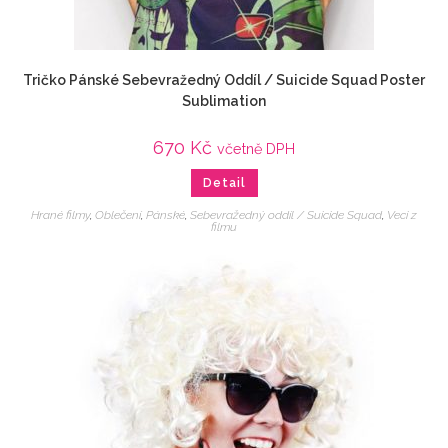
Tričko Pánské Sebevražedný Oddíl / Suicide Squad Poster
Sublimation
670
Kč
včetně DPH
Detail
Hrané filmy
,
Oblečení
,
Pánské
,
Sebevražedný oddíl / Suicide Squad
,
Veci z
filmu