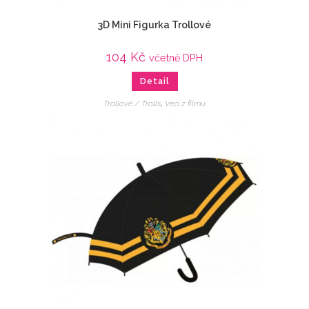
3D Mini Figurka Trollové
104
Kč
včetně DPH
Detail
Trollové / Trolls
,
Veci z filmu