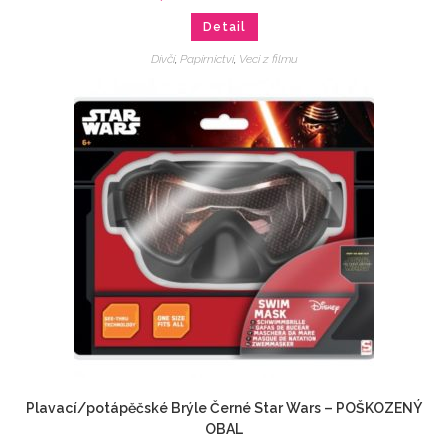
Detail
Dívčí
,
Papírnictví
,
Veci z filmu
Plavací/potápěčské Brýle Černé Star Wars – POŠKOZENÝ
OBAL