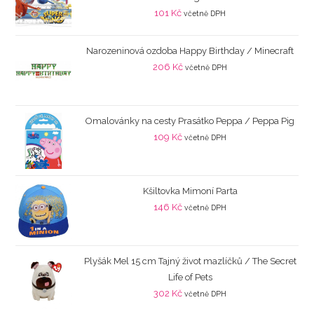
101
Kč
včetně DPH
Narozeninová ozdoba Happy Birthday / Minecraft
206
Kč
včetně DPH
Omalovánky na cesty Prasátko Peppa / Peppa Pig
109
Kč
včetně DPH
Kšiltovka Mimoní Parta
146
Kč
včetně DPH
Plyšák Mel 15 cm Tajný život mazlíčků / The Secret
Life of Pets
302
Kč
včetně DPH