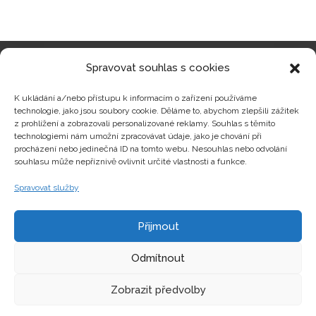
Spravovat souhlas s cookies
Kategorie produktů
K ukládání a/nebo přístupu k informacím o zařízení používáme
technologie, jako jsou soubory cookie. Děláme to, abychom zlepšili zážitek
z prohlížení a zobrazovali personalizované reklamy. Souhlas s těmito
technologiemi nám umožní zpracovávat údaje, jako je chování při
procházení nebo jedinečná ID na tomto webu. Nesouhlas nebo odvolání
Zajímavosti
souhlasu může nepříznivě ovlivnit určité vlastnosti a funkce.
Spravovat služby
Kontakty
Přijmout
Odmítnout
Zobrazit předvolby
Copyright © hrackyzfilmu.cz Všechna práva vyhrazena.