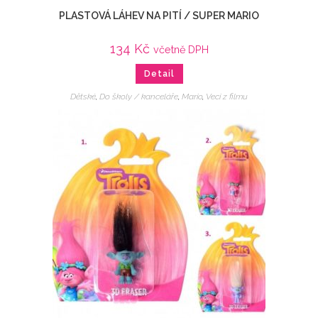
PLASTOVÁ LÁHEV NA PITÍ / SUPER MARIO
134
Kč
včetně DPH
Detail
Dětské
,
Do školy / kanceláře
,
Mario
,
Veci z filmu