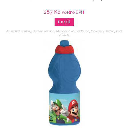
287
Kč
včetně DPH
Detail
Animované filmy
,
Dětské
,
Mimoň
,
Mimoni / Já, padouch
,
Oblečení
,
Trička
,
Veci
z filmu