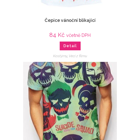
Čepice vánoční blikající
84
Kč
včetně DPH
Detail
Kostýmy
,
Veci z filmu