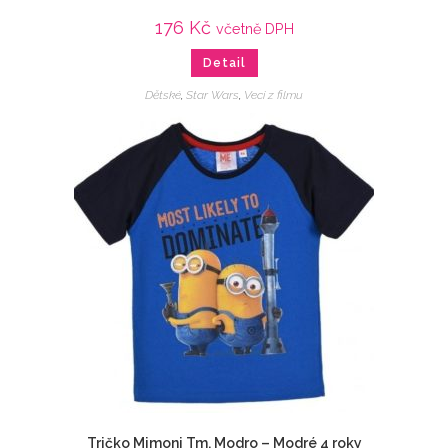
176
Kč
včetně DPH
Detail
Dětské
,
Star Wars
,
Veci z filmu
Tričko Mimoni Tm. Modro – Modré 4 roky