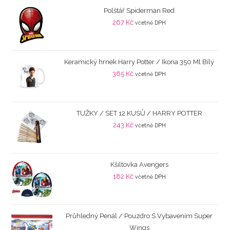
Polštář Spiderman Red
267
Kč
včetně DPH
Keramický hrnek Harry Potter / Ikona 350 Ml Bílý
365
Kč
včetně DPH
TUŽKY / SET 12 KUSŮ / HARRY POTTER
243
Kč
včetně DPH
Kšiltovka Avengers
182
Kč
včetně DPH
Průhledný Penál / Pouzdro S Vybavením Super
Wings