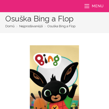
Přejít
MENU
k
obsahu
Osuška Bing a Flop
Domů
>
Nejprodávanější
>
Osuška Bing a Flop