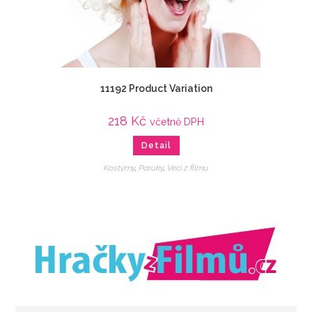
11192 Product Variation
218
Kč
včetně DPH
Detail
Kostýmy
,
Paruky
,
Veci z filmu