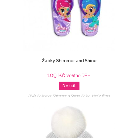
Žabky Shimmer and Shine
109
Kč
včetně DPH
Detail
Dívčí
,
Shimmer
,
Shimmer a Shine
,
Shine
,
Veci z filmu