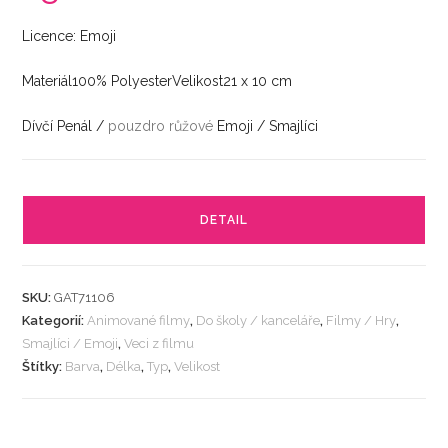
Licence: Emoji
Materiál100% PolyesterVelikost21 x 10 cm
Dívčí Penál /
pouzdro
růžové
Emoji / Smajlíci
DETAIL
SKU:
GAT71106
Kategorií:
Animované filmy
,
Do školy / kanceláře
,
Filmy / Hry
,
Smajlíci / Emoji
,
Veci z filmu
Štítky:
Barva
,
Délka
,
Typ
,
Velikost