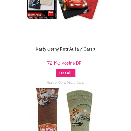
Karty Černý Petr Auta / Cars 3
72
Kč
včetně DPH
Detail
Auta / Cars
,
Veci z filmu