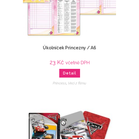
Úkolníček Princezny / A6
23
Kč
včetně DPH
Detail
Princess
,
Veci z filmu