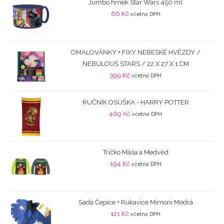
Jumbo hrnek Star Wars 450 ml
66
Kč
včetně DPH
OMALOVÁNKY + FIXY NEBESKÉ HVĚZDY /
NEBULOUS STARS / 22 X 27 X 1 CM
399
Kč
včetně DPH
RUČNÍK OSUŠKA - HARRY POTTER
469
Kč
včetně DPH
Tričko Máša a Medvěd
194
Kč
včetně DPH
Sada Čepice + Rukavice Mimoni Modrá
121
Kč
včetně DPH