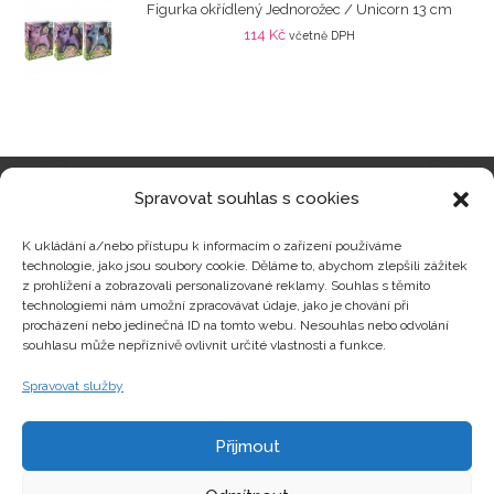
Figurka okřídlený Jednorožec / Unicorn 13 cm
114
Kč
včetně DPH
Spravovat souhlas s cookies
Kategorie produktů
K ukládání a/nebo přístupu k informacím o zařízení používáme
technologie, jako jsou soubory cookie. Děláme to, abychom zlepšili zážitek
z prohlížení a zobrazovali personalizované reklamy. Souhlas s těmito
technologiemi nám umožní zpracovávat údaje, jako je chování při
procházení nebo jedinečná ID na tomto webu. Nesouhlas nebo odvolání
Zajímavosti
souhlasu může nepříznivě ovlivnit určité vlastnosti a funkce.
Spravovat služby
Kontakty
Přijmout