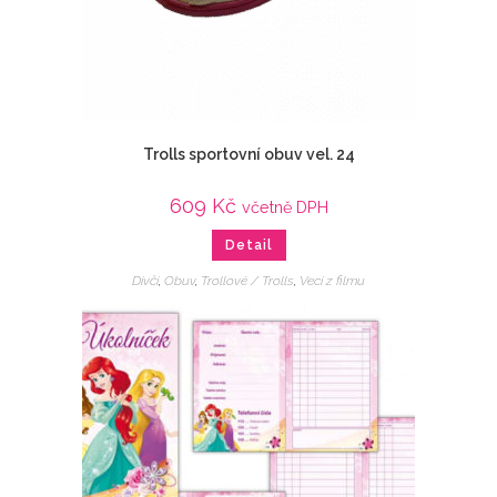
Trolls sportovní obuv vel. 24
609
Kč
včetně DPH
Detail
Dívčí
,
Obuv
,
Trollové / Trolls
,
Veci z filmu