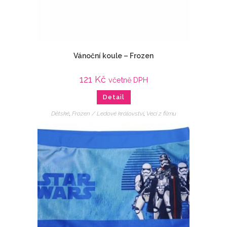
Vánoční koule – Frozen
121
Kč
včetně DPH
Detail
Dětské
,
Frozen / Ledové království
,
Veci z filmu