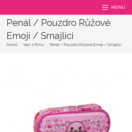
Přejít
MENU
k
obsahu
Penál / Pouzdro Růžové
Emoji / Smajlíci
Domů
>
Veci z filmu
>
Penál / Pouzdro Růžové Emoji / Smajlíci