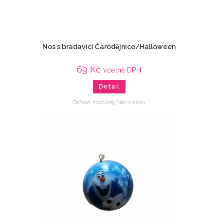
Nos s bradavicí Čarodějnice/Halloween
69
Kč
včetně DPH
Detail
Dětské
,
Kostýmy
,
Veci z filmu