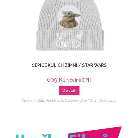
ČEPICE KULICH ZIMNÍ / STAR WARS
609
Kč
včetně DPH
Detail
Čepice / Kšiltovky
,
Dětské
,
Oblečení
,
Star Wars
,
Veci z filmu