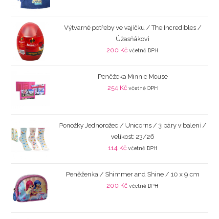
Výtvarné potřeby ve vajíčku / The Incredibles /
Úžasňákovi
200
Kč
včetně DPH
Peněžeka Minnie Mouse
254
Kč
včetně DPH
Ponožky Jednorožec / Unicorns / 3 páry v balení /
velikost: 23/26
114
Kč
včetně DPH
Peněženka / Shimmer and Shine / 10 x 9 cm
200
Kč
včetně DPH