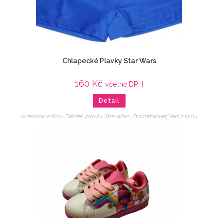
Chlapecké Plavky Star Wars
160
Kč
včetně DPH
Detail
Animované filmy
,
Dětské
,
plavky
,
Star Wars
,
Stormtrooper
,
Veci z filmu