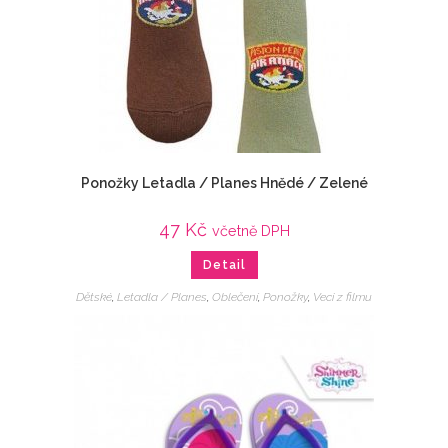
Ponožky Letadla / Planes Hnědé / Zelené
47
Kč
včetně DPH
Detail
Dětské
,
Letadla / Planes
,
Oblečení
,
Ponožky
,
Veci z filmu